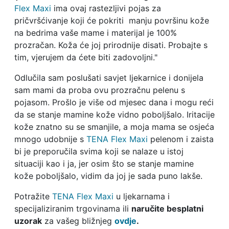
Flex Maxi
ima ovaj rastezljivi pojas za
pričvršćivanje koji će pokriti manju površinu kože
na bedrima vaše mame i materijal je 100%
prozračan. Koža će joj prirodnije disati. Probajte s
tim, vjerujem da ćete biti zadovoljni."
Odlučila sam poslušati savjet ljekarnice i donijela
sam mami da proba ovu prozračnu pelenu s
pojasom. Prošlo je više od mjesec dana i mogu reći
da se stanje mamine kože vidno poboljšalo. Iritacije
kože znatno su se smanjile, a moja mama se osjeća
mnogo udobnije s
TENA Flex Maxi
pelenom i zaista
bi je preporučila svima koji se nalaze u istoj
situaciji kao i ja, jer osim što se stanje mamine
kože poboljšalo, vidim da joj je sada puno lakše.
Potražite
TENA Flex Maxi
u ljekarnama i
specijaliziranim trgovinama ili
naručite besplatni
uzorak
za vašeg bližnjeg
ovdje
.