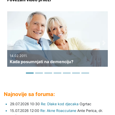
Previous
Next
31.01.2011.
Može li se moždani udar spriječiti?
Najnovije sa foruma:
29.07.2026 10:30
Re: Dlake kod djecaka
Ogrtac
15.07.2026 12:00
Re: Akne Roaccutane
Ante Perica,
dr.