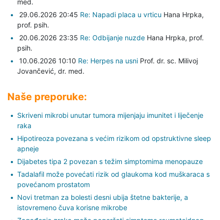
med.
29.06.2026 20:45
Re: Napadi placa u vrticu
Hana Hrpka,
prof. psih.
20.06.2026 23:35
Re: Odbijanje nuzde
Hana Hrpka,
prof.
psih.
10.06.2026 10:10
Re: Herpes na usni
Prof. dr. sc. Milivoj
Jovančević,
dr. med.
Naše preporuke:
Skriveni mikrobi unutar tumora mijenjaju imunitet i liječenje
raka
Hipotireoza povezana s većim rizikom od opstruktivne sleep
apneje
Dijabetes tipa 2 povezan s težim simptomima menopauze
Tadalafil može povećati rizik od glaukoma kod muškaraca s
povećanom prostatom
Novi tretman za bolesti desni ubija štetne bakterije, a
istovremeno čuva korisne mikrobe