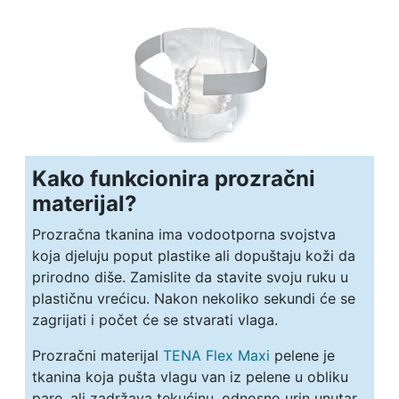
Kako funkcionira prozračni
materijal?
Prozračna tkanina ima vodootporna svojstva
koja djeluju poput plastike ali dopuštaju koži da
prirodno diše. Zamislite da stavite svoju ruku u
plastičnu vrećicu. Nakon nekoliko sekundi će se
zagrijati i počet će se stvarati vlaga.
Prozračni materijal
TENA Flex Maxi
pelene je
tkanina koja pušta vlagu van iz pelene u obliku
pare, ali zadržava tekućinu, odnosno urin unutar