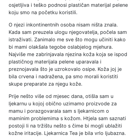
osjetljiva i teško podnosi plastičan materijal pelene
koju smo na početku koristili.
O njezi inkontinentnih osoba nisam ništa znala.
Kada sam preuzela ulogu njegovatelja, počela sam
istraživati. Zanimalo me sve što mogu učiniti kako
bi mami olakšala tegobe oslabjelog mjehura.
Najviše me zabrinjavala njezina koža koja se ispod
plastičnog materijala pelene uparavala i
preznojavala što je uzrokovalo osipe. Koža joj je
bila crvena i nadražena, pa smo morali koristiti
skupe preparate za njegu kože.
Prije nešto više od mjesec dana, otišla sam u
ljekarnu u kojoj obično uzimamo proizvode za
mamu i porazgovarala sam s ljekarnicom o
maminim problemima s kožom. Htjela sam saznati
postoji li na tržištu nešto s čime bi mogli ublažiti
kožne iritacije. Ljekarnica Tea je bila vrlo ljubazna.