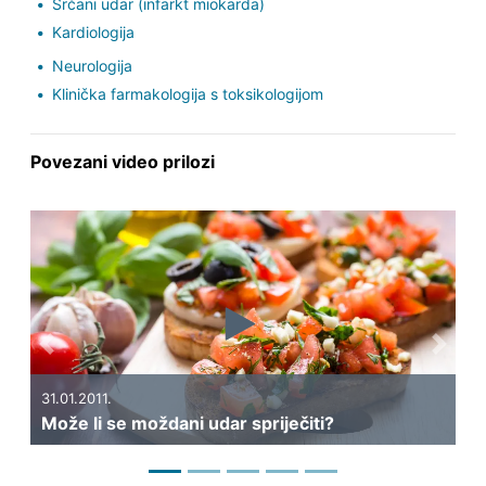
Srčani udar (infarkt miokarda)
Kardiologija
Neurologija
Klinička farmakologija s toksikologijom
Povezani video prilozi
Previous
Next
31.01.2011.
20.0
Može li se moždani udar spriječiti?
Kad