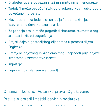
Dijabetes tipa 2 povezan s težim simptomima menopauze
Tadalafil može povećati rizik od glaukoma kod muškaraca s
povećanom prostatom
Novi tretman za bolesti desni ubija štetne bakterije, a
istovremeno čuva korisne mikrobe
Zagađenje zraka može pogoršati simptome reumatoidnog
artritisa i rizik od pogoršanja
Broj slučajeva gestacijskog dijabetesa u porastu diljem
Engleske
Promjene crijevnog mikrobioma mogu započeti prije pojave
simptoma Alzheimerove bolesti
Impetigo
Lepra (guba, Hansenova bolest)
O nama
Tko smo
Autorska prava
Oglašavanje
Pravila o obradi i zaštiti osobnih podataka