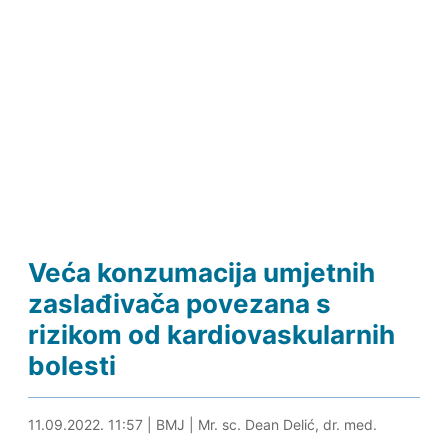
Veća konzumacija umjetnih
zaslađivača povezana s
rizikom od kardiovaskularnih
bolesti
11.09.2022. 12:15
11.09.2022. 11:57
|
BMJ
|
Mr. sc. Dean Delić, dr. med.