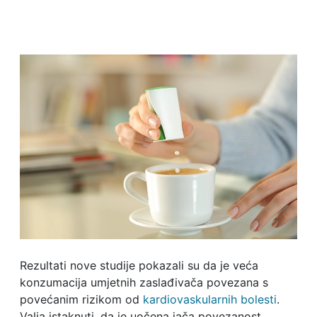
Rezultati nove studije pokazali su da je veća
konzumacija umjetnih zaslađivača povezana s
povećanim rizikom od
kardiovaskularnih bolesti
.
Valja istaknuti, da je uočena jača povezanost