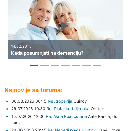
Previous
Next
14.02.2011.
31.
Kada posumnjati na demenciju?
Mo
Najnovije sa foruma:
08.08.2026 06:15
Neutropenija
Quincy
29.07.2026 10:30
Re: Dlake kod djecaka
Ogrtac
15.07.2026 12:00
Re: Akne Roaccutane
Ante Perica,
dr.
med.
29.06.2026 20:45
Re: Napadi placa u vrticu
Hana Hrpka,