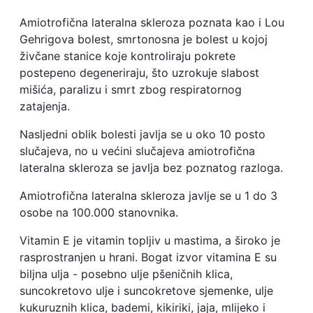
Amiotrofična lateralna skleroza poznata kao i Lou
Gehrigova bolest, smrtonosna je bolest u kojoj
živčane stanice koje kontroliraju pokrete
postepeno degeneriraju, što uzrokuje slabost
mišića, paralizu i smrt zbog respiratornog
zatajenja.
Nasljedni oblik bolesti javlja se u oko 10 posto
slučajeva, no u većini slučajeva amiotrofična
lateralna skleroza se javlja bez poznatog razloga.
Amiotrofična lateralna skleroza javlje se u 1 do 3
osobe na 100.000 stanovnika.
Vitamin E je vitamin topljiv u mastima, a široko je
rasprostranjen u hrani. Bogat izvor vitamina E su
biljna ulja - posebno ulje pšeničnih klica,
suncokretovo ulje i suncokretove sjemenke, ulje
kukuruznih klica, bademi, kikiriki, jaja, mlijeko i