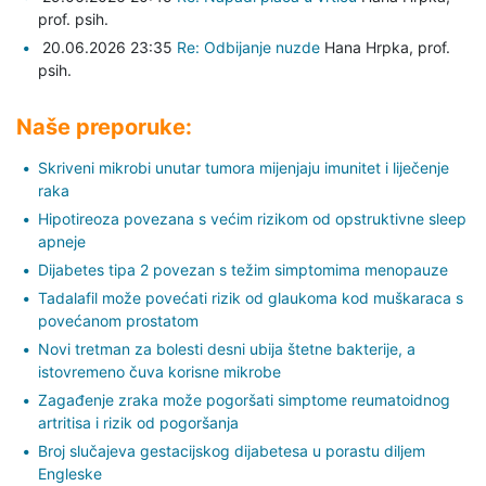
prof. psih.
20.06.2026 23:35
Re: Odbijanje nuzde
Hana Hrpka,
prof.
psih.
Naše preporuke:
Skriveni mikrobi unutar tumora mijenjaju imunitet i liječenje
raka
Hipotireoza povezana s većim rizikom od opstruktivne sleep
apneje
Dijabetes tipa 2 povezan s težim simptomima menopauze
Tadalafil može povećati rizik od glaukoma kod muškaraca s
povećanom prostatom
Novi tretman za bolesti desni ubija štetne bakterije, a
istovremeno čuva korisne mikrobe
Zagađenje zraka može pogoršati simptome reumatoidnog
artritisa i rizik od pogoršanja
Broj slučajeva gestacijskog dijabetesa u porastu diljem
Engleske