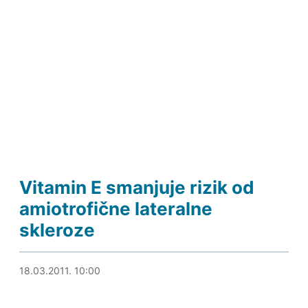
Vitamin E smanjuje rizik od
amiotrofične lateralne
skleroze
18.03.2011. 10:26
18.03.2011. 10:00