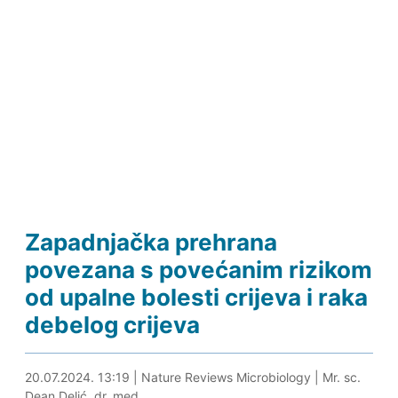
Zapadnjačka prehrana
povezana s povećanim rizikom
od upalne bolesti crijeva i raka
debelog crijeva
20.07.2024. 13:37
20.07.2024. 13:19
|
Nature Reviews Microbiology
|
Mr. sc.
Dean Delić, dr. med.