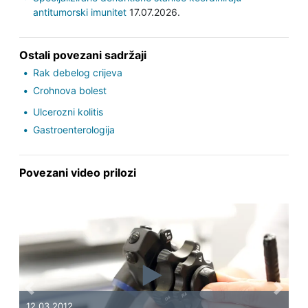
antitumorski imunitet
17.07.2026.
Ostali povezani sadržaji
Rak debelog crijeva
Crohnova bolest
Ulcerozni kolitis
Gastroenterologija
Povezani video prilozi
Previous
Next
12.03.2012.