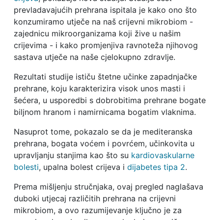
prevladavajućih prehrana ispitala je kako ono što
konzumiramo utječe na naš crijevni mikrobiom -
zajednicu mikroorganizama koji žive u našim
crijevima - i kako promjenjiva ravnoteža njihovog
sastava utječe na naše cjelokupno zdravlje.
Rezultati studije ističu štetne učinke zapadnjačke
prehrane, koju karakterizira visok unos masti i
šećera, u usporedbi s dobrobitima prehrane bogate
biljnom hranom i namirnicama bogatim vlaknima.
Nasuprot tome, pokazalo se da je mediteranska
prehrana, bogata voćem i povrćem, učinkovita u
upravljanju stanjima kao što su
kardiovaskularne
bolesti
, upalna bolest crijeva i
dijabetes tipa 2
.
Prema mišljenju stručnjaka, ovaj pregled naglašava
duboki utjecaj različitih prehrana na crijevni
mikrobiom, a ovo razumijevanje ključno je za