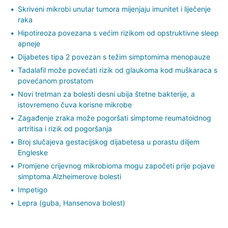
Skriveni mikrobi unutar tumora mijenjaju imunitet i liječenje
raka
Hipotireoza povezana s većim rizikom od opstruktivne sleep
apneje
Dijabetes tipa 2 povezan s težim simptomima menopauze
Tadalafil može povećati rizik od glaukoma kod muškaraca s
povećanom prostatom
Novi tretman za bolesti desni ubija štetne bakterije, a
istovremeno čuva korisne mikrobe
Zagađenje zraka može pogoršati simptome reumatoidnog
artritisa i rizik od pogoršanja
Broj slučajeva gestacijskog dijabetesa u porastu diljem
Engleske
Promjene crijevnog mikrobioma mogu započeti prije pojave
simptoma Alzheimerove bolesti
Impetigo
Lepra (guba, Hansenova bolest)