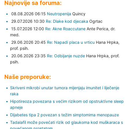
Najnovije sa foruma:
08.08.2026 06:15
Neutropenija
Quincy
29.07.2026 10:30
Re: Dlake kod djecaka
Ogrtac
15.07.2026 12:00
Re: Akne Roaccutane
Ante Perica,
dr.
med.
29.06.2026 20:45
Re: Napadi placa u vrticu
Hana Hrpka,
prof. psih.
20.06.2026 23:35
Re: Odbijanje nuzde
Hana Hrpka,
prof.
psih.
Naše preporuke:
Skriveni mikrobi unutar tumora mijenjaju imunitet i liječenje
raka
Hipotireoza povezana s većim rizikom od opstruktivne sleep
apneje
Dijabetes tipa 2 povezan s težim simptomima menopauze
Tadalafil može povećati rizik od glaukoma kod muškaraca s
povećanom prostatom