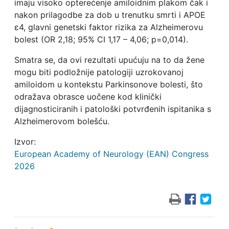
imaju visoko opterećenje amiloidnim plakom čak i
nakon prilagodbe za dob u trenutku smrti i APOE
ε4, glavni genetski faktor rizika za Alzheimerovu
bolest (OR 2,18; 95% CI 1,17 – 4,06; p=0,014).
Smatra se, da ovi rezultati upućuju na to da žene
mogu biti podložnije patologiji uzrokovanoj
amiloidom u kontekstu Parkinsonove bolesti, što
odražava obrasce uočene kod klinički
dijagnosticiranih i patološki potvrđenih ispitanika s
Alzheimerovom bolešću.
Izvor:
European Academy of Neurology (EAN) Congress
2026