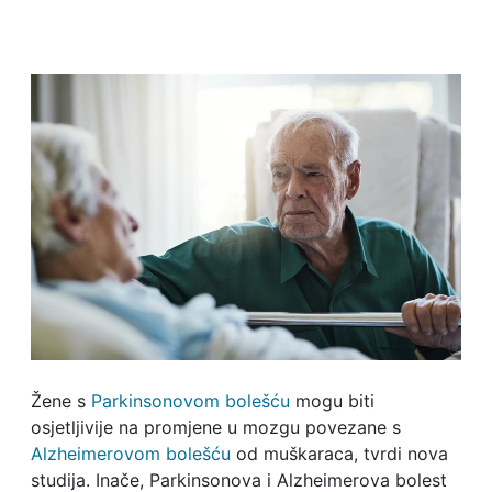
Žene s
Parkinsonovom bolešću
mogu biti
osjetljivije na promjene u mozgu povezane s
Alzheimerovom bolešću
od muškaraca, tvrdi nova
studija. Inače, Parkinsonova i Alzheimerova bolest