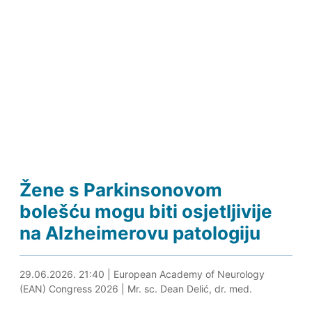
Žene s Parkinsonovom
bolešću mogu biti osjetljivije
na Alzheimerovu patologiju
29.06.2026. 21:52
29.06.2026. 21:40
|
European Academy of Neurology
(EAN) Congress 2026
|
Mr. sc. Dean Delić, dr. med.