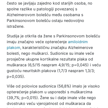
često se javljaju zajedno kod starijih osoba, no
spolne razlike u patologiji povezanoj s
Alzheimerovom bolešću među osobama s
Parkinsonovom bolešću ostaju nedovoljno
istražene.
Studija je otkrila da žene s Parkinsonovom bolešću
imaju značajno veće opterećenje
amiloidnim
plakom
, karakterističnu značajku Alzheimerove
bolesti, nego muškarci. Sudionice su imale veće
prosječne ukupne kortikalne rezultate plaka od
muškaraca (6,5/15 naspram 4,9/15; p=0,045) i veću
gustoću neuritskih plakova (1,7/3 naspram 1,3/3;
p=0,035).
Više od polovice sudionica (56,8%) imalo je visoko
opterećenje plakom u usporedbi s muškarcima
(39,7%; p=0,015). Žene su i dalje imale više nego
dvostruko veću vjerojatnost od muškaraca da