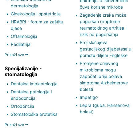
bakterije, a istovremeno
dermatologija
čuva korisne mikrobe
Ginekologija i opstetricija
Zagađenje zraka može
pogoršati simptome
HRABRI - forum za zaštitu
reumatoidnog artritisa i
djece
rizik od pogoršanja
Oftalmologija
Broj slučajeva
Pedijatrija
gestacijskog dijabetesa u
Prikaži sve
porastu diljem Engleske
Promjene crijevnog
Specijalizacije -
mikrobioma mogu
stomatologija
započeti prije pojave
simptoma Alzheimerove
Dentalna implantologija
bolesti
Dentalna patologija i
Impetigo
endodoncija
Lepra (guba, Hansenova
Ortodoncija
bolest)
Stomatološka protetika
Prikaži sve