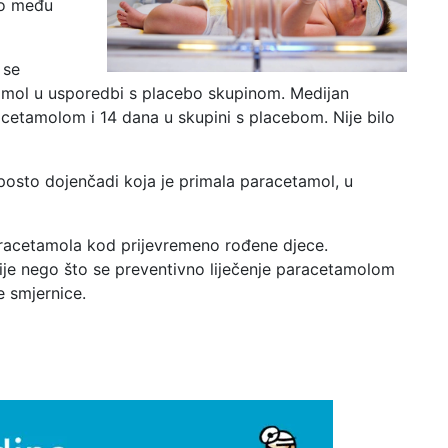
bno među
 se
amol u usporedbi s placebo skupinom. Medijan
acetamolom i 14 dana u skupini s placebom. Nije bilo
posto dojenčadi koja je primala paracetamol, u
paracetamola kod prijevremeno rođene djece.
ije nego što se preventivno liječenje paracetamolom
e smjernice.