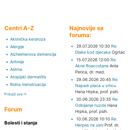
Centri A-Z
Najnovije sa
foruma:
Aktinička keratoza
29.07.2026 10:30
Re:
Alergije
Dlake kod djecaka
Ogrtac
Alzheimerova demencija
15.07.2026 12:00
Re:
Aritmije
Akne Roaccutane
Ante
Astma
Perica,
dr. med.
Atopijski dermatitis
29.06.2026 20:45
Re:
Bolna menstruacija
Napadi placa u vrticu
Hana Hrpka,
prof. psih.
Prikaži sve
20.06.2026 23:35
Re:
Odbijanje nuzde
Hana
Forum
Hrpka,
prof. psih.
10.06.2026 10:10
Re:
Bolesti i stanja
Herpes na usni
Prof. dr.