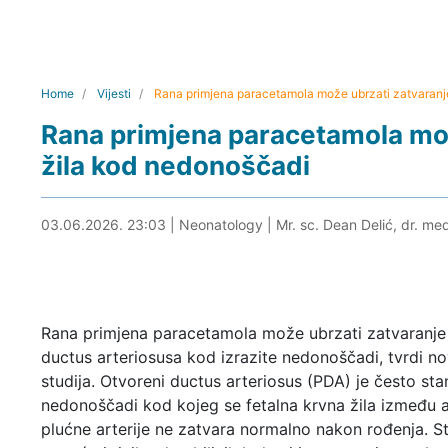
Home
Vijesti
Rana primjena paracetamola može ubrzati zatvaranj
Rana primjena paracetamola mož
žila kod nedonoščadi
03.06.2026. 23:39
03.06.2026. 23:03
|
Neonatology
|
Mr. sc. Dean Delić, dr. me
Rana primjena paracetamola može ubrzati zatvaranj
ductus arteriosusa kod izrazite nedonoščadi, tvrdi n
studija. Otvoreni ductus arteriosus (PDA) je često sta
nedonoščadi kod kojeg se fetalna krvna žila između a
plućne arterije ne zatvara normalno nakon rođenja. 