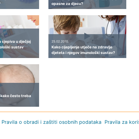
?
opasne za djecu?
a cjepiva u dječjoj
25.02.2010.
ološki sustav
Kako cijepljenje utječe na zdravlje
djeteta i njegov imunološki sustav?
i kako često treba
Pravila o obradi i zaštiti osobnih podataka
Pravila za kor