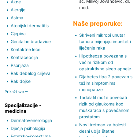
sc. Milivoj Jovančević,
dr.
Akne
med.
Alergije
Astma
Naše preporuke:
Atopijski dermatitis
Cjepiva
Skriveni mikrobi unutar
Genitalne bradavice
tumora mijenjaju imunitet i
liječenje raka
Kontaktne leće
Hipotireoza povezana s
Kontracepcija
većim rizikom od
Psorijaza
opstruktivne sleep apneje
Rak debelog crijeva
Dijabetes tipa 2 povezan s
Rak dojke
težim simptomima
menopauze
Prikaži sve
Tadalafil može povećati
rizik od glaukoma kod
Specijalizacije -
muškaraca s povećanom
medicina
prostatom
Dermatovenerologija
Novi tretman za bolesti
Dječja psihologija
desni ubija štetne
Estetsko-korektivna