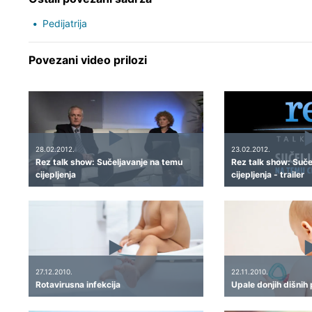
Pedijatrija
Povezani video prilozi
28.02.2012.
23.02.2012.
Rez talk show: Sučeljavanje na temu
Rez talk show: Suče
cijepljenja
cijepljenja - trailer
27.12.2010.
22.11.2010.
Rotavirusna infekcija
Upale donjih dišnih