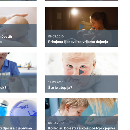
a čestih
06.05.2010.
a
Primjena lijekova za vrijeme dojenja
19.03.2010.
 šok?
Što je atopija?
08.03.2010.
iti djecu s cjepivima
Koliko su bolesti za koje postoje cjepiva