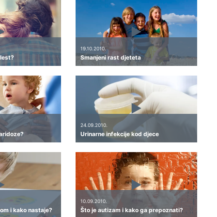
19.10.2010.
lest?
Smanjeni rast djeteta
24.09.2010.
aridoze?
Urinarne infekcije kod djece
10.09.2010.
om i kako nastaje?
Što je autizam i kako ga prepoznati?