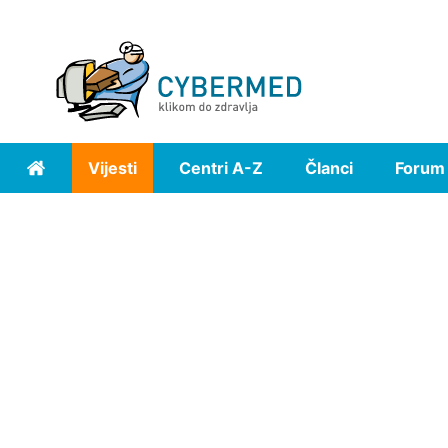
Vijesti
Centri A-Z
Članci
Forum
Home