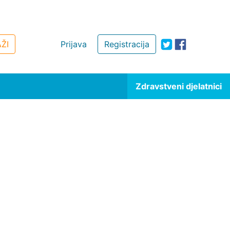
ŽI
Prijava
Registracija
Zdravstveni djelatnici