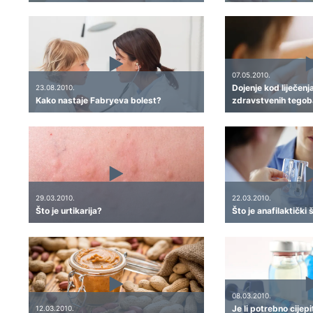
07.05.2010.
Dojenje kod liječenj
23.08.2010.
Kako nastaje Fabryeva bolest?
zdravstvenih tegob
29.03.2010.
22.03.2010.
Što je urtikarija?
Što je anafilaktički
08.03.2010.
Je li potrebno cijep
12.03.2010.