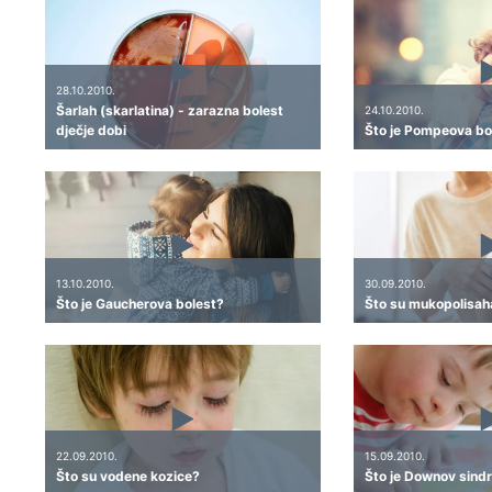
28.10.2010.
Šarlah (skarlatina) - zarazna bolest
24.10.2010.
dječje dobi
Što je Pompeova bo
13.10.2010.
30.09.2010.
Što je Gaucherova bolest?
Što su mukopolisah
22.09.2010.
15.09.2010.
Što su vodene kozice?
Što je Downov sindr