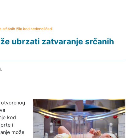
e srčanih žila kod nedonoščadi
e ubrzati zatvaranje srčanih
d.
e otvorenog
ova
nje kod
orte i
Stanje može