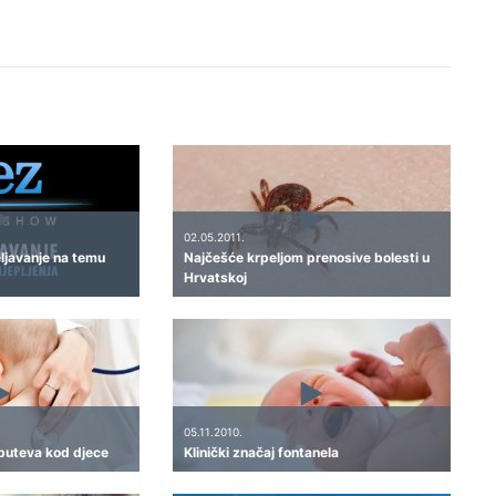
02.05.2011.
ljavanje na temu
Najčešće krpeljom prenosive bolesti u
Hrvatskoj
05.11.2010.
 puteva kod djece
Klinički značaj fontanela