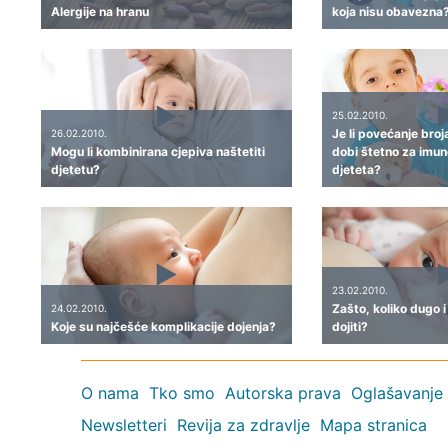
Alergije na hranu
koja nisu obavezna
25.02.2010.
Je li povećanje broj
26.02.2010.
Mogu li kombinirana cjepiva naštetiti
dobi štetno za imun
djetetu?
djeteta?
23.02.2010.
Zašto, koliko dugo 
24.02.2010.
Koje su najčešće komplikacije dojenja?
dojiti?
O nama
Tko smo
Autorska prava
Oglašavanje
Newsletteri
Revija za zdravlje
Mapa stranica