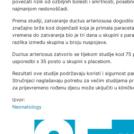
povećati rizik od ozbiljnih bolesti i smrtnosti, pose
najmanjom nedonoščadi.
Prema studiji, zatvaranje ductus arteriosusa dogodilo
značajno brže kod dojenčadi koja je primala paracet
vremena do zatvaranja bio je tri dana u skupini s par
razlika između skupina u broju nuspojava.
Ductus arteriosus zatvorio se tijekom studije kod 75 
usporedbi s 35 posto u skupini s placebom.
Rezultati ove studije podržavaju koristi i sigurnost 
Stručnjaci naglašavaju potrebu za većim studijama pr
za prijevremeno rođenu djecu može uključiti u kliničk
Izvor:
Neonatology