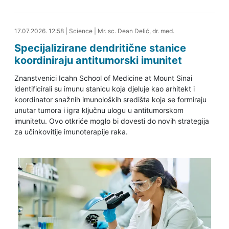
17.07.2026. 13:18
17.07.2026. 12:58
|
Science
|
Mr. sc. Dean Delić, dr. med.
Specijalizirane dendritične stanice
koordiniraju antitumorski imunitet
Znanstvenici Icahn School of Medicine at Mount Sinai
identificirali su imunu stanicu koja djeluje kao arhitekt i
koordinator snažnih imunoloških središta koja se formiraju
unutar tumora i igra ključnu ulogu u antitumorskom
imunitetu. Ovo otkriće moglo bi dovesti do novih strategija
za učinkovitije imunoterapije raka.