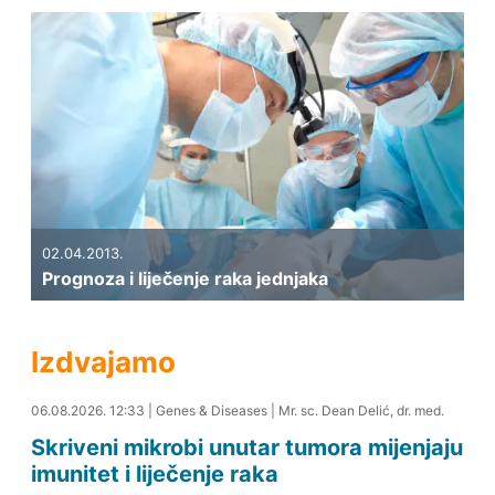
02.04.2013.
Prognoza i liječenje raka jednjaka
Izdvajamo
06.08.2026. 12:40
06.08.2026. 12:33
|
Genes & Diseases
|
Mr. sc. Dean Delić, dr. med.
Skriveni mikrobi unutar tumora mijenjaju
imunitet i liječenje raka