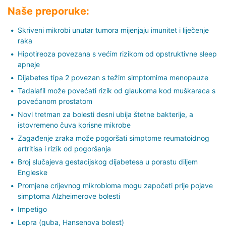
Naše preporuke:
Skriveni mikrobi unutar tumora mijenjaju imunitet i liječenje
raka
Hipotireoza povezana s većim rizikom od opstruktivne sleep
apneje
Dijabetes tipa 2 povezan s težim simptomima menopauze
Tadalafil može povećati rizik od glaukoma kod muškaraca s
povećanom prostatom
Novi tretman za bolesti desni ubija štetne bakterije, a
istovremeno čuva korisne mikrobe
Zagađenje zraka može pogoršati simptome reumatoidnog
artritisa i rizik od pogoršanja
Broj slučajeva gestacijskog dijabetesa u porastu diljem
Engleske
Promjene crijevnog mikrobioma mogu započeti prije pojave
simptoma Alzheimerove bolesti
Impetigo
Lepra (guba, Hansenova bolest)