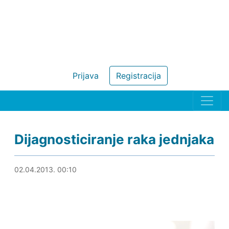
Prijava
Registracija
Dijagnosticiranje raka jednjaka
23.08.2019. 00:15
02.04.2013. 00:10