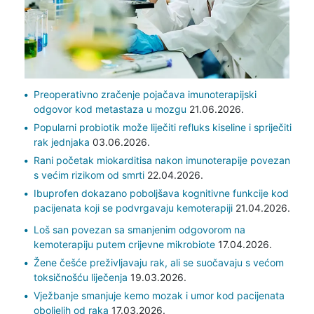
Preoperativno zračenje pojačava imunoterapijski
odgovor kod metastaza u mozgu
21.06.2026.
Popularni probiotik može liječiti refluks kiseline i spriječiti
rak jednjaka
03.06.2026.
Rani početak miokarditisa nakon imunoterapije povezan
s većim rizikom od smrti
22.04.2026.
Ibuprofen dokazano poboljšava kognitivne funkcije kod
pacijenata koji se podvrgavaju kemoterapiji
21.04.2026.
Loš san povezan sa smanjenim odgovorom na
kemoterapiju putem crijevne mikrobiote
17.04.2026.
Žene češće preživljavaju rak, ali se suočavaju s većom
toksičnošću liječenja
19.03.2026.
Vježbanje smanjuje kemo mozak i umor kod pacijenata
oboljelih od raka
17.03.2026.