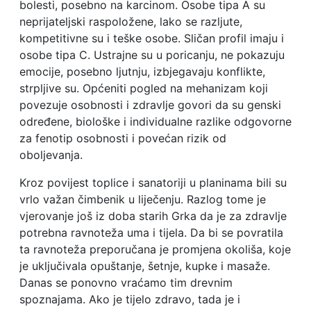
bolesti, posebno na karcinom. Osobe tipa A su
neprijateljski raspoložene, lako se razljute,
kompetitivne su i teške osobe. Sličan profil imaju i
osobe tipa C. Ustrajne su u poricanju, ne pokazuju
emocije, posebno ljutnju, izbjegavaju konflikte,
strpljive su. Općeniti pogled na mehanizam koji
povezuje osobnosti i zdravlje govori da su genski
određene, biološke i individualne razlike odgovorne
za fenotip osobnosti i povećan rizik od
oboljevanja.
Kroz povijest toplice i sanatoriji u planinama bili su
vrlo važan čimbenik u liječenju. Razlog tome je
vjerovanje još iz doba starih Grka da je za zdravlje
potrebna ravnoteža uma i tijela. Da bi se povratila
ta ravnoteža preporučana je promjena okoliša, koje
je uključivala opuštanje, šetnje, kupke i masaže.
Danas se ponovno vraćamo tim drevnim
spoznajama. Ako je tijelo zdravo, tada je i