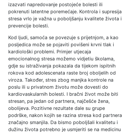
izazvati napredovanje postojeće bolesti ili
pokrenuti latentne poremećaje. Kontrola i supresija
stresa vrlo je važna u poboljšanju kvalitete života i
prevencije bolesti.
Kod ljudi, samoća se povezuje s prijetnjom, a kao
posljedica može se pojaviti povišeni krvni tlak i
kardiološki problemi. Primjer utjecaja
emocionalnog stresa možemo vidjetiu školama,
gdje su istraživanja pokazala da tijekom ispitnih
rokova kod adolescenata raste broj oboljelih od
viroza. Također, stres zbog manjka kontrole na
poslu ili u privatnom životu može dovesti do
kardiovaskularnih bolesti. I bračni život može biti
stresan, pa jedan od partnera, najčešće žena,
obolijeva. Pozitivne rezultate dale su grupe
podrške, nakon kojih se razina stresa kod partnera
značajno smanjila. Da bismo poboljšali kvalitetu i
dužinu života potrebno je usmjeriti se na medicinu