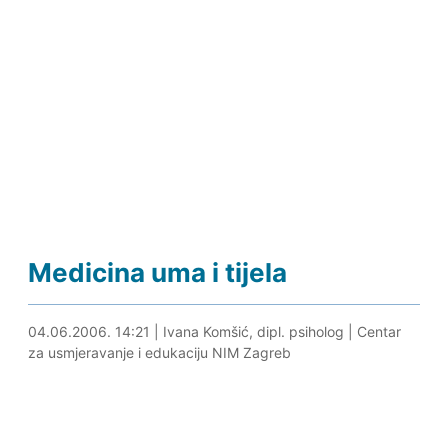
Medicina uma i tijela
29.08.2019. 23:46
04.06.2006. 14:21
|
Ivana Komšić, dipl. psiholog
|
Centar
za usmjeravanje i edukaciju NIM Zagreb