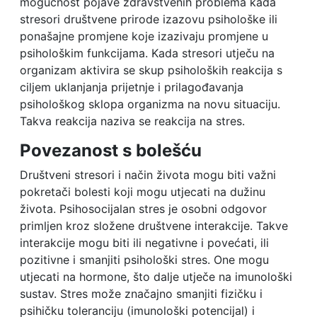
mogućnost pojave zdravstvenih problema kada
stresori društvene prirode izazovu psihološke ili
ponašajne promjene koje izazivaju promjene u
psihološkim funkcijama. Kada stresori utječu na
organizam aktivira se skup psiholoških reakcija s
ciljem uklanjanja prijetnje i prilagođavanja
psihološkog sklopa organizma na novu situaciju.
Takva reakcija naziva se reakcija na stres.
Povezanost s bolešću
Društveni stresori i način života mogu biti važni
pokretači bolesti koji mogu utjecati na dužinu
života. Psihosocijalan stres je osobni odgovor
primljen kroz složene društvene interakcije. Takve
interakcije mogu biti ili negativne i povećati, ili
pozitivne i smanjiti psihološki stres. One mogu
utjecati na hormone, što dalje utječe na imunološki
sustav. Stres može značajno smanjiti fizičku i
psihičku toleranciju (imunološki potencijal) i