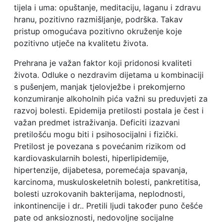
tijela i uma: opuštanje, meditaciju, laganu i zdravu
hranu, pozitivno razmišljanje, podrška. Takav
pristup omogućava pozitivno okruženje koje
pozitivno utječe na kvalitetu života.
Prehrana je važan faktor koji pridonosi kvaliteti
života. Odluke o nezdravim dijetama u kombinaciji
s pušenjem, manjak tjelovježbe i prekomjerno
konzumiranje alkoholnih pića važni su preduvjeti za
razvoj bolesti. Epidemija pretilosti postala je čest i
važan predmet istraživanja. Deficiti izazvani
pretilošću mogu biti i psihosocijalni i fizički.
Pretilost je povezana s povećanim rizikom od
kardiovaskularnih bolesti, hiperlipidemije,
hipertenzije, dijabetesa, poremećaja spavanja,
karcinoma, muskuloskeletnih bolesti, pankretitisa,
bolesti uzrokovanih bakterijama, neplodnosti,
inkontinencije i dr.. Pretili ljudi također puno češće
pate od anksioznosti, nedovoljne socijalne