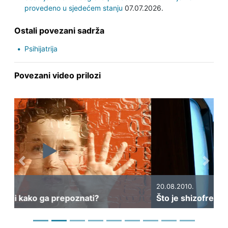
provedeno u sjedećem stanju
07.07.2026.
Ostali povezani sadrža
Psihijatrija
Povezani video prilozi
Previous
Next
20.08.2010.
Što je shizofrenija i kako se prepoznaje?