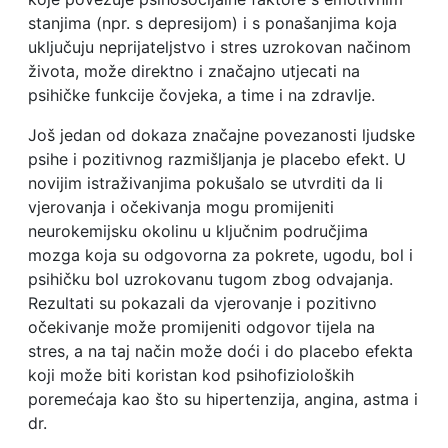
stanjima (npr. s depresijom) i s ponašanjima koja
uključuju neprijateljstvo i stres uzrokovan načinom
života, može direktno i značajno utjecati na
psihičke funkcije čovjeka, a time i na zdravlje.
Još jedan od dokaza značajne povezanosti ljudske
psihe i pozitivnog razmišljanja je placebo efekt. U
novijim istraživanjima pokušalo se utvrditi da li
vjerovanja i očekivanja mogu promijeniti
neurokemijsku okolinu u ključnim područjima
mozga koja su odgovorna za pokrete, ugodu, bol i
psihičku bol uzrokovanu tugom zbog odvajanja.
Rezultati su pokazali da vjerovanje i pozitivno
očekivanje može promijeniti odgovor tijela na
stres, a na taj način može doći i do placebo efekta
koji može biti koristan kod psihofizioloških
poremećaja kao što su hipertenzija, angina, astma i
dr.