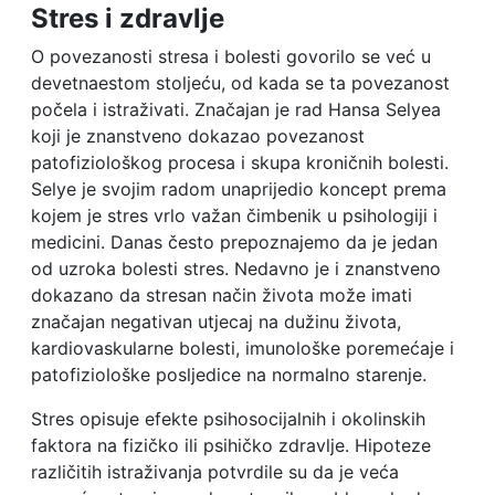
Stres i zdravlje
O povezanosti stresa i bolesti govorilo se već u
devetnaestom stoljeću, od kada se ta povezanost
počela i istraživati. Značajan je rad Hansa Selyea
koji je znanstveno dokazao povezanost
patofiziološkog procesa i skupa kroničnih bolesti.
Selye je svojim radom unaprijedio koncept prema
kojem je stres vrlo važan čimbenik u psihologiji i
medicini. Danas često prepoznajemo da je jedan
od uzroka bolesti stres. Nedavno je i znanstveno
dokazano da stresan način života može imati
značajan negativan utjecaj na dužinu života,
kardiovaskularne bolesti, imunološke poremećaje i
patofiziološke posljedice na normalno starenje.
Stres opisuje efekte psihosocijalnih i okolinskih
faktora na fizičko ili psihičko zdravlje. Hipoteze
različitih istraživanja potvrdile su da je veća