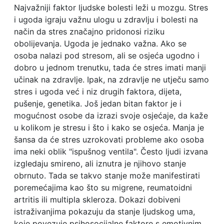
Najvažniji faktor ljudske bolesti leži u mozgu. Stres
i ugoda igraju važnu ulogu u zdravlju i bolesti na
način da stres značajno pridonosi riziku
obolijevanja. Ugoda je jednako važna. Ako se
osoba nalazi pod stresom, ali se osjeća ugodno i
dobro u jednom trenutku, tada će stres imati manji
učinak na zdravlje. Ipak, na zdravlje ne utječu samo
stres i ugoda već i niz drugih faktora, dijeta,
pušenje, genetika. Još jedan bitan faktor je i
mogućnost osobe da izrazi svoje osjećaje, da kaže
u kolikom je stresu i što i kako se osjeća. Manja je
šansa da će stres uzrokovati probleme ako osoba
ima neki oblik "ispušnog ventila". Često ljudi izvana
izgledaju smireno, ali iznutra je njihovo stanje
obrnuto. Tada se takvo stanje može manifestirati
poremećajima kao što su migrene, reumatoidni
artritis ili multipla skleroza. Dokazi dobiveni
istraživanjima pokazuju da stanje ljudskog uma,
koje povezuje psihosocijalne faktore s emotivnim