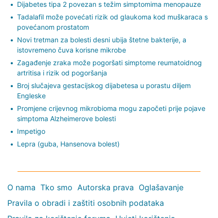
Dijabetes tipa 2 povezan s težim simptomima menopauze
Tadalafil može povećati rizik od glaukoma kod muškaraca s
povećanom prostatom
Novi tretman za bolesti desni ubija štetne bakterije, a
istovremeno čuva korisne mikrobe
Zagađenje zraka može pogoršati simptome reumatoidnog
artritisa i rizik od pogoršanja
Broj slučajeva gestacijskog dijabetesa u porastu diljem
Engleske
Promjene crijevnog mikrobioma mogu započeti prije pojave
simptoma Alzheimerove bolesti
Impetigo
Lepra (guba, Hansenova bolest)
O nama
Tko smo
Autorska prava
Oglašavanje
Pravila o obradi i zaštiti osobnih podataka