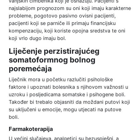
vanjskih čimbenika koji je osnažuju. Pacijenti s
najslabijom prognozom su oni koji imaju karakterne
probleme, pogotovo pasivno ovisni pacijenti,
pacijenti koji se parniče ili primaju financijsku
kompenzaciju, koji koriste opojna sredstva te oni
koji vrlo dugo imaju bol.
Liječenje perzistirajućeg
somatoformnog bolnog
poremećaja
Liječnik mora u početku razlučiti psihološke
faktore i upoznati bolesnika s njihovom važnosti u
uzroku i posljedicama somatske i psihogene boli.
Također bi trebalo objasniti da moždani putovi koji
su uključeni u emocije, mogu utjecati na putove
boli.
Farmakoterapija
U većini slučajeva, analgetici su bezuspješni, a