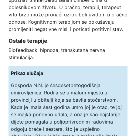
upoznati s interpersonalnim čimbenicima u
bolesnikovom životu. U bračnoj terapiji, terapeut
vrlo brzo može pronaći uzrok boli uvidom u bračne
odnose. Kognitivnom terapijom se pokušavaju
promijeniti negativne misli i poticati potitivni stav.
Ostale terapije
Biofeedback, hipnoza, transkutana nervna
stimulacija.
Prikaz slučaja
Gospođa N.N. je šesdesetpetogodišnja
umirovljenica. Rodila se u malom mjestu u
provinciji u obitelji koja se bavila stočarstvom.
Kada je imala šest godina umro joj je otac, te joj
se majka ponovno udala, a ona je kao najstarije
dijete pomagala u poljoprivrednim radovima i
odgoju braće i sestara, što je uspješno i