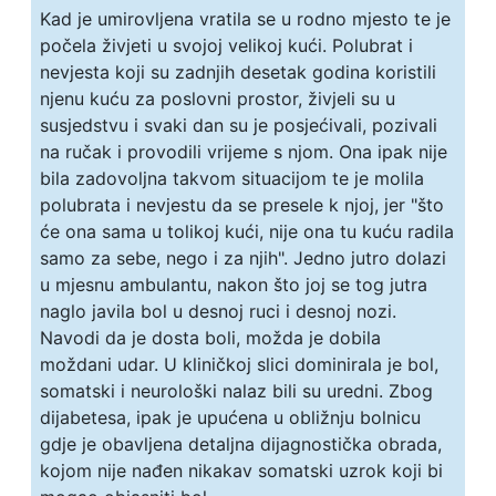
Kad je umirovljena vratila se u rodno mjesto te je
počela živjeti u svojoj velikoj kući. Polubrat i
nevjesta koji su zadnjih desetak godina koristili
njenu kuću za poslovni prostor, živjeli su u
susjedstvu i svaki dan su je posjećivali, pozivali
na ručak i provodili vrijeme s njom. Ona ipak nije
bila zadovoljna takvom situacijom te je molila
polubrata i nevjestu da se presele k njoj, jer "što
će ona sama u tolikoj kući, nije ona tu kuću radila
samo za sebe, nego i za njih". Jedno jutro dolazi
u mjesnu ambulantu, nakon što joj se tog jutra
naglo javila bol u desnoj ruci i desnoj nozi.
Navodi da je dosta boli, možda je dobila
moždani udar. U kliničkoj slici dominirala je bol,
somatski i neurološki nalaz bili su uredni. Zbog
dijabetesa, ipak je upućena u obližnju bolnicu
gdje je obavljena detaljna dijagnostička obrada,
kojom nije nađen nikakav somatski uzrok koji bi