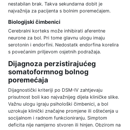
nestabilan brak. Takva sekundarna dobit je
najvažnija za pacijenta s bolnim poremećajem.
Biologijski čimbenici
Cerebralni korteks može inhibirati aferentne
neurone za bol. Pri tome glavnu ulogu imaju
serotonin i endorfini. Nedostatk endorfina korelira
s povećanim priljevom osjetnih podražaja.
Dijagnoza perzistirajućeg
somatoformnog bolnog
poremećaja
Dijagnostički kriteriji po DSM-IV zahtjevaju
prisutnost boli kao najvažnijeg dijela kliničke slike.
Važnu ulogu igraju psihološki čimbenici, a bol
uzrokuje klinički značajne promjene ili oštećenja u
socijalnom i radnom funkcioniranju. Simptom
deficita nije namjerno stvoren ili hinjen. Obzirom na