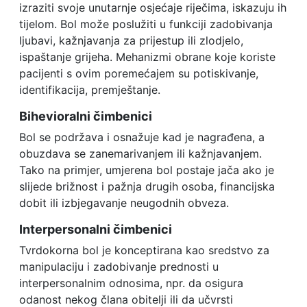
izraziti svoje unutarnje osjećaje riječima, iskazuju ih
tijelom. Bol može poslužiti u funkciji zadobivanja
ljubavi, kažnjavanja za prijestup ili zlodjelo,
ispaštanje grijeha. Mehanizmi obrane koje koriste
pacijenti s ovim poremećajem su potiskivanje,
identifikacija, premještanje.
Bihevioralni čimbenici
Bol se podržava i osnažuje kad je nagrađena, a
obuzdava se zanemarivanjem ili kažnjavanjem.
Tako na primjer, umjerena bol postaje jača ako je
slijede brižnost i pažnja drugih osoba, financijska
dobit ili izbjegavanje neugodnih obveza.
Interpersonalni čimbenici
Tvrdokorna bol je konceptirana kao sredstvo za
manipulaciju i zadobivanje prednosti u
interpersonalnim odnosima, npr. da osigura
odanost nekog člana obitelji ili da učvrsti