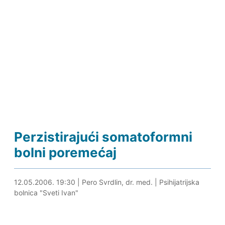
Perzistirajući somatoformni
bolni poremećaj
30.08.2019. 00:09
12.05.2006. 19:30
|
Pero Svrdlin, dr. med.
|
Psihijatrijska
bolnica "Sveti Ivan"