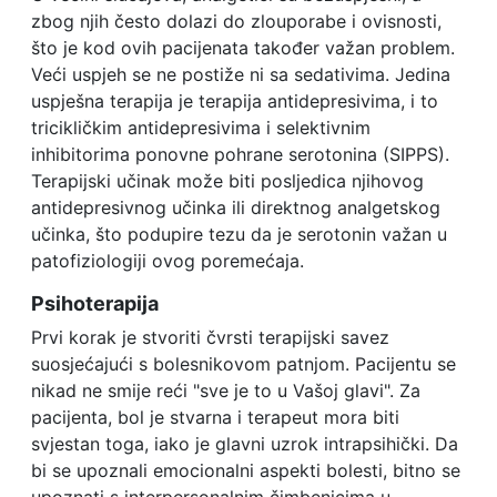
zbog njih često dolazi do zlouporabe i ovisnosti,
što je kod ovih pacijenata također važan problem.
Veći uspjeh se ne postiže ni sa sedativima. Jedina
uspješna terapija je terapija antidepresivima, i to
tricikličkim antidepresivima i selektivnim
inhibitorima ponovne pohrane serotonina (SIPPS).
Terapijski učinak može biti posljedica njihovog
antidepresivnog učinka ili direktnog analgetskog
učinka, što podupire tezu da je serotonin važan u
patofiziologiji ovog poremećaja.
Psihoterapija
Prvi korak je stvoriti čvrsti terapijski savez
suosjećajući s bolesnikovom patnjom. Pacijentu se
nikad ne smije reći "sve je to u Vašoj glavi". Za
pacijenta, bol je stvarna i terapeut mora biti
svjestan toga, iako je glavni uzrok intrapsihički. Da
bi se upoznali emocionalni aspekti bolesti, bitno se