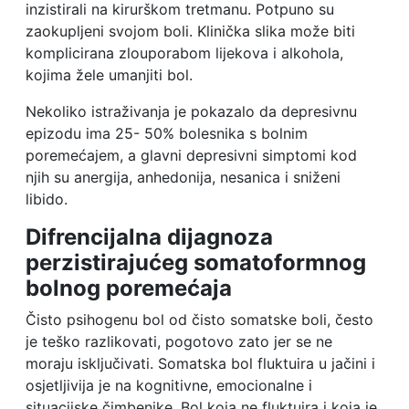
inzistirali na kirurškom tretmanu. Potpuno su
zaokupljeni svojom boli. Klinička slika može biti
komplicirana zlouporabom lijekova i alkohola,
kojima žele umanjiti bol.
Nekoliko istraživanja je pokazalo da depresivnu
epizodu ima 25- 50% bolesnika s bolnim
poremećajem, a glavni depresivni simptomi kod
njih su anergija, anhedonija, nesanica i sniženi
libido.
Difrencijalna dijagnoza
perzistirajućeg somatoformnog
bolnog poremećaja
Čisto psihogenu bol od čisto somatske boli, često
je teško razlikovati, pogotovo zato jer se ne
moraju isključivati. Somatska bol fluktuira u jačini i
osjetljivija je na kognitivne, emocionalne i
situacijske čimbenike. Bol koja ne fluktuira i koja je