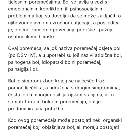
tjelesnim poremećajima. Bol se javlja u vezi s
emocionalnim konfliktom ili psihosocijalnim
problemima koji su dovoljni da se može zaključiti o
njihovom glavnom uzročnom utjecaju, a posljedica
je, obično zamjetno povećanje podrške i pažnje,
osobne ili medicinske.
Ovaj poremećaj se još naziva poremećaj osjeta boli
(po DSM-IV), a u upotrebi su još nazivi atipična bol,
psihogena bol, idiopatski bolni poremećaj,
psihalgija i dr..
Bol je simptom zbog kojeg se najčešće traži
pomoć liječnika, a udružena s drugim simptomima,
česta je i u mnogim psihijatrijskim stanjima, ali u
somatofornom bolnom poremećaju, bol je
predominirajuća pritužba.
Kod ovog poremećaja može postojati neki organski
poremećaj koji objašnjava bol, ali moraju postojati i