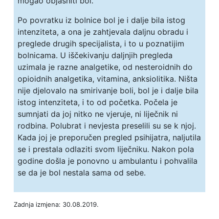
mogao objasniti bol.
Po povratku iz bolnice bol je i dalje bila istog
intenziteta, a ona je zahtjevala daljnu obradu i
preglede drugih specijalista, i to u poznatijim
bolnicama. U iščekivanju daljnjih pregleda
uzimala je razne analgetike, od nesteroidnih do
opioidnih analgetika, vitamina, anksiolitika. Ništa
nije djelovalo na smirivanje boli, bol je i dalje bila
istog intenziteta, i to od početka. Počela je
sumnjati da joj nitko ne vjeruje, ni liječnik ni
rodbina. Polubrat i nevjesta preselili su se k njoj.
Kada joj je preporučen pregled psihijatra, naljutila
se i prestala odlaziti svom liječniku. Nakon pola
godine došla je ponovno u ambulantu i pohvalila
se da je bol nestala sama od sebe.
Zadnja izmjena: 30.08.2019.