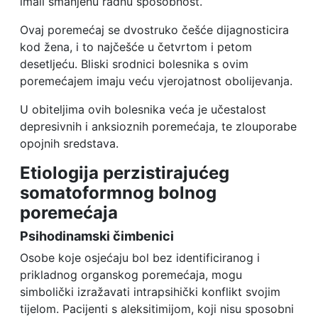
imali smanjenu radnu sposobnost.
Ovaj poremećaj se dvostruko češće dijagnosticira
kod žena, i to najčešće u četvrtom i petom
desetljeću. Bliski srodnici bolesnika s ovim
poremećajem imaju veću vjerojatnost obolijevanja.
U obiteljima ovih bolesnika veća je učestalost
depresivnih i anksioznih poremećaja, te zlouporabe
opojnih sredstava.
Etiologija perzistirajućeg
somatoformnog bolnog
poremećaja
Psihodinamski čimbenici
Osobe koje osjećaju bol bez identificiranog i
prikladnog organskog poremećaja, mogu
simbolički izražavati intrapsihički konflikt svojim
tijelom. Pacijenti s aleksitimijom, koji nisu sposobni