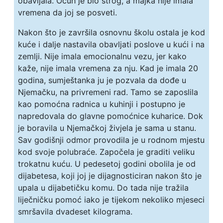
obavljala. Očuh je bio strog, a majka nije imala
vremena da joj se posveti.
Nakon što je završila osnovnu školu ostala je kod
kuće i dalje nastavila obavljati poslove u kući i na
zemlji. Nije imala emocionalnu vezu, jer kako
kaže, nije imala vremena za nju. Kad je imala 20
godina, sumještanka ju je pozvala da dođe u
Njemačku, na privremeni rad. Tamo se zaposlila
kao pomoćna radnica u kuhinji i postupno je
napredovala do glavne pomoćnice kuharice. Dok
je boravila u Njemačkoj živjela je sama u stanu.
Sav godišnji odmor provodila je u rodnom mjestu
kod svoje polubraće. Započela je graditi veliku
trokatnu kuću. U pedesetoj godini obolila je od
dijabetesa, koji joj je dijagnosticiran nakon što je
upala u dijabetičku komu. Do tada nije tražila
liječničku pomoć iako je tijekom nekoliko mjeseci
smršavila dvadeset kilograma.