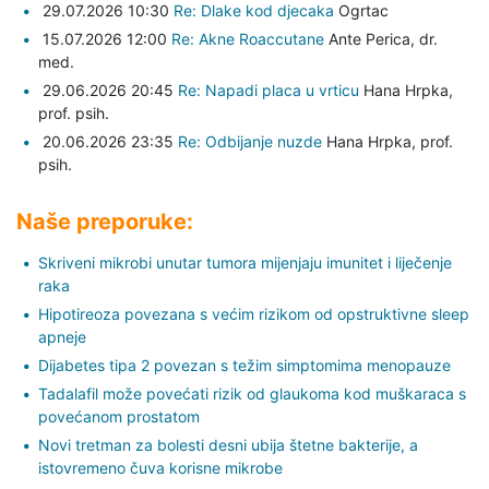
29.07.2026 10:30
Re: Dlake kod djecaka
Ogrtac
15.07.2026 12:00
Re: Akne Roaccutane
Ante Perica,
dr.
med.
29.06.2026 20:45
Re: Napadi placa u vrticu
Hana Hrpka,
prof. psih.
20.06.2026 23:35
Re: Odbijanje nuzde
Hana Hrpka,
prof.
psih.
Naše preporuke:
Skriveni mikrobi unutar tumora mijenjaju imunitet i liječenje
raka
Hipotireoza povezana s većim rizikom od opstruktivne sleep
apneje
Dijabetes tipa 2 povezan s težim simptomima menopauze
Tadalafil može povećati rizik od glaukoma kod muškaraca s
povećanom prostatom
Novi tretman za bolesti desni ubija štetne bakterije, a
istovremeno čuva korisne mikrobe