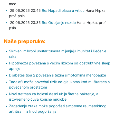
med.
29.06.2026 20:45
Re: Napadi placa u vrticu
Hana Hrpka,
prof. psih.
20.06.2026 23:35
Re: Odbijanje nuzde
Hana Hrpka,
prof.
psih.
Naše preporuke:
Skriveni mikrobi unutar tumora mijenjaju imunitet i liječenje
raka
Hipotireoza povezana s većim rizikom od opstruktivne sleep
apneje
Dijabetes tipa 2 povezan s težim simptomima menopauze
Tadalafil može povećati rizik od glaukoma kod muškaraca s
povećanom prostatom
Novi tretman za bolesti desni ubija štetne bakterije, a
istovremeno čuva korisne mikrobe
Zagađenje zraka može pogoršati simptome reumatoidnog
artritisa i rizik od pogoršanja