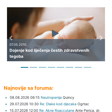
Previous
Next
07.05.2010.
Dojenje kod liječenja čestih zdravstvenih
06
tegoba
Pr
Najnovije sa foruma:
08.08.2026 06:15
Neutropenija
Quincy
29.07.2026 10:30
Re: Dlake kod djecaka
Ogrtac
15.07.2026 12:00
Re: Akne Roaccutane
Ante Perica,
dr.