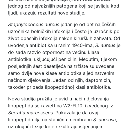
jednog od najvažnijih patogena koji se javljaju kod
ljudi, ukazuju rezultati nove studije.
Staphylococcus aureus
jedan je od pet najčešćih
uzročnika bolničkih infekcija i često je uzročnik po
život opasnih infekcija nakon kirurških zahvata. Od
uvođenja antibiotika u ranim 1940-ima,
S. aureus
je
do sada razvio otpornost na većinu klasa
antibiotika, uključujući penicilin. Međutim, tijekom
posljednjih šest desetljeća na tržište su uvedene
samo dvije nove klase antibiotika s jedinstvenim
načinom djelovanja. Jedan od njih, daptomicin,
također pripada lipopeptidnoj klasi antibiotika.
Nova studija pružila je uvid u način djelovanja
lipopeptida serrawettina W2-FL10, izvedenog iz
Serratia marcescens
. Pokazala je da ovaj
lipopeptid cilja na staničnu membranu
S. aureusa
,
uzrokujući lezije koje rezultiraju istjecanjem