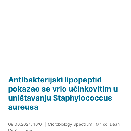
Antibakterijski lipopeptid
pokazao se vrlo učinkovitim u
uništavanju Staphylococcus
aureusa
08.06.2024. 16:11
08.06.2024. 16:01
|
Microbiology Spectrum
|
Mr. sc. Dean
Delić, dr. med.