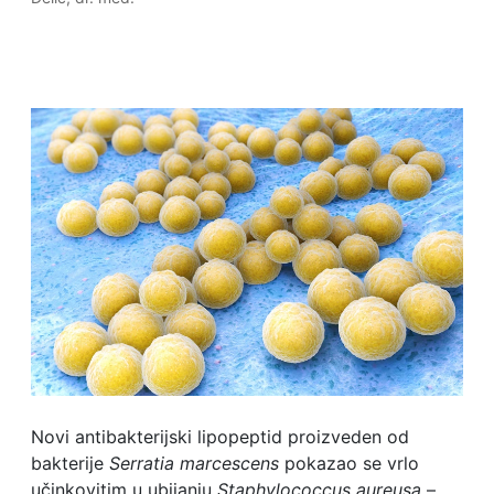
Novi antibakterijski lipopeptid proizveden od
bakterije
Serratia marcescens
pokazao se vrlo
učinkovitim u ubijanju
Staphylococcus aureusa
–