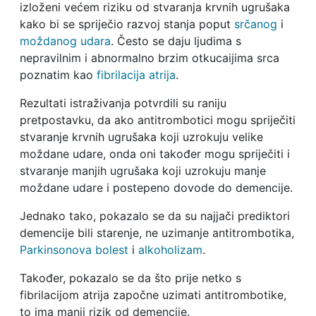
izloženi većem riziku od stvaranja krvnih ugrušaka
kako bi se spriječio razvoj stanja poput
srčanog
i
moždanog udara
. Često se daju ljudima s
nepravilnim i abnormalno brzim otkucaijima srca
poznatim kao
fibrilacija atrija
.
Rezultati istraživanja potvrdili su raniju
pretpostavku, da ako antitrombotici mogu spriječiti
stvaranje krvnih ugrušaka koji uzrokuju velike
moždane udare, onda oni također mogu spriječiti i
stvaranje manjih ugrušaka koji uzrokuju manje
moždane udare i postepeno dovode do demencije.
Jednako tako, pokazalo se da su najjači prediktori
demencije bili starenje, ne uzimanje antitrombotika,
Parkinsonova bolest
i
alkoholizam
.
Također, pokazalo se da što prije netko s
fibrilacijom atrija započne uzimati antitrombotike,
to ima manji rizik od demencije.