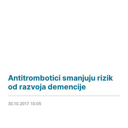
Antitrombotici smanjuju rizik
od razvoja demencije
30.10.2017. 10:31
30.10.2017. 10:05