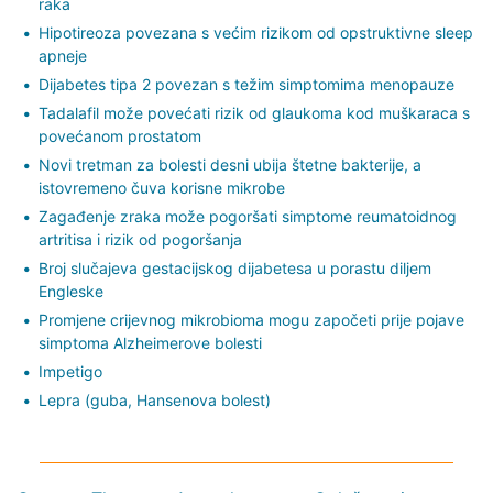
raka
Hipotireoza povezana s većim rizikom od opstruktivne sleep
apneje
Dijabetes tipa 2 povezan s težim simptomima menopauze
Tadalafil može povećati rizik od glaukoma kod muškaraca s
povećanom prostatom
Novi tretman za bolesti desni ubija štetne bakterije, a
istovremeno čuva korisne mikrobe
Zagađenje zraka može pogoršati simptome reumatoidnog
artritisa i rizik od pogoršanja
Broj slučajeva gestacijskog dijabetesa u porastu diljem
Engleske
Promjene crijevnog mikrobioma mogu započeti prije pojave
simptoma Alzheimerove bolesti
Impetigo
Lepra (guba, Hansenova bolest)