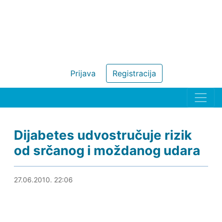
Prijava
Registracija
Dijabetes udvostručuje rizik
od srčanog i moždanog udara
26.06.2011. 14:40
27.06.2010. 22:06