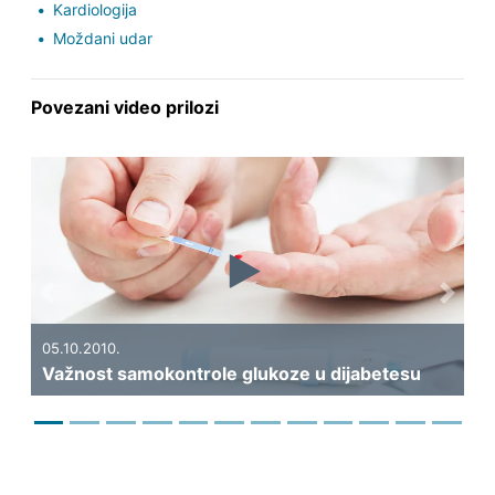
Kardiologija
Moždani udar
Povezani video prilozi
Previous
Next
19.0
Kak
05.10.2010.
Važnost samokontrole glukoze u dijabetesu
dij