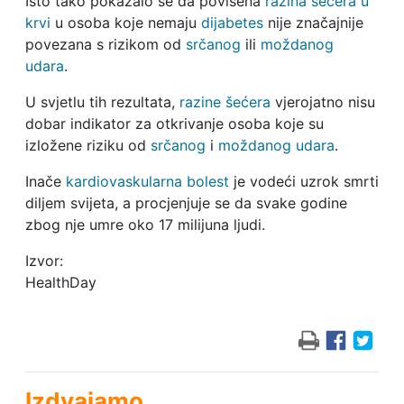
Isto tako pokazalo se da povišena
razina šećera u
krvi
u osoba koje nemaju
dijabetes
nije značajnije
povezana s rizikom od
srčanog
ili
moždanog
udara
.
U svjetlu tih rezultata,
razine šećera
vjerojatno nisu
dobar indikator za otkrivanje osoba koje su
izložene riziku od
srčanog
i
moždanog udara
.
Inače
kardiovaskularna bolest
je vodeći uzrok smrti
diljem svijeta, a procjenjuje se da svake godine
zbog nje umre oko 17 milijuna ljudi.
Izvor:
HealthDay
Izdvajamo