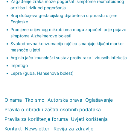
Zagađenje zraka može pogoršati simptome reumatoidnog
artritisa i rizik od pogoršanja
Broj slučajeva gestacijskog dijabetesa u porastu diljem
Engleske
Promjene crijevnog mikrobioma mogu započeti prije pojave
simptoma Alzheimerove bolesti
Svakodnevna konzumacija rajčica smanjuje ključni marker
masnoće u jetri
Arginin jača imunološki sustav protiv raka i virusnih infekcija
Impetigo
Lepra (guba, Hansenova bolest)
O nama
Tko smo
Autorska prava
Oglašavanje
Pravila o obradi i zaštiti osobnih podataka
Pravila za korištenje foruma
Uvjeti korištenja
Kontakt
Newsletteri
Revija za zdravlje