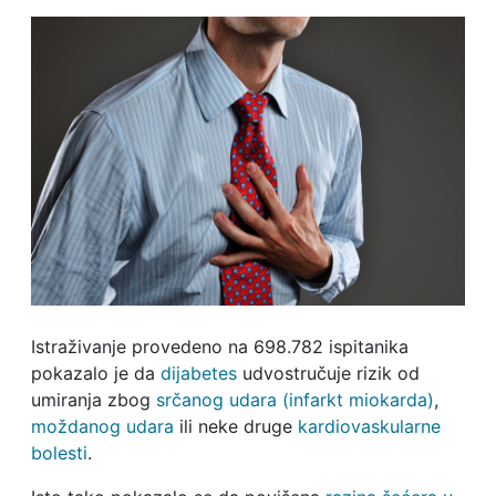
Istraživanje provedeno na 698.782 ispitanika
pokazalo je da
dijabetes
udvostručuje rizik od
umiranja zbog
srčanog udara (infarkt miokarda)
,
moždanog udara
ili neke druge
kardiovaskularne
bolesti
.