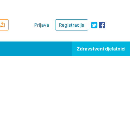
ŽI
Prijava
Registracija
Zdravstveni djelatnici