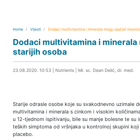
Home
Vijesti
Dodaci multivitamina i minerala mogu ojačati imunolo
Dodaci multivitamina i minerala
starijih osoba
23.08.2020. 11:10
23.08.2020. 10:53
|
Nutrients
|
Mr. sc. Dean Delić, dr. med.
Starije odrasle osobe koje su svakodnevno uzimale 
multivitamina i minerala s cinkom i visokim količinam
u 12-tjednom ispitivanju, bile su manje bolesne te su
teških simptoma od vršnjaka u kontrolnoj skupini koji 
placebo.