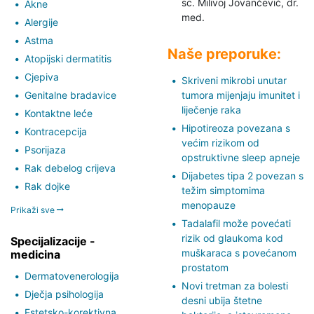
sc. Milivoj Jovančević,
dr.
Akne
med.
Alergije
Astma
Naše preporuke:
Atopijski dermatitis
Cjepiva
Skriveni mikrobi unutar
Genitalne bradavice
tumora mijenjaju imunitet i
liječenje raka
Kontaktne leće
Hipotireoza povezana s
Kontracepcija
većim rizikom od
Psorijaza
opstruktivne sleep apneje
Rak debelog crijeva
Dijabetes tipa 2 povezan s
Rak dojke
težim simptomima
menopauze
Prikaži sve
Tadalafil može povećati
rizik od glaukoma kod
Specijalizacije -
muškaraca s povećanom
medicina
prostatom
Dermatovenerologija
Novi tretman za bolesti
Dječja psihologija
desni ubija štetne
Estetsko-korektivna