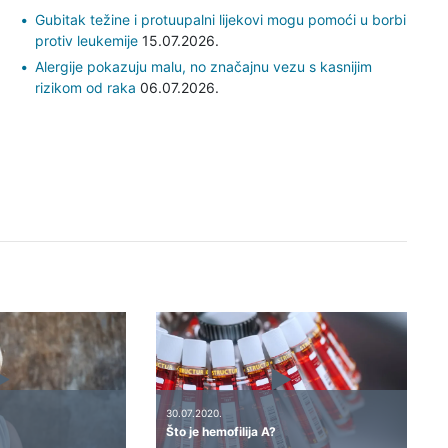
Gubitak težine i protuupalni lijekovi mogu pomoći u borbi
protiv leukemije
15.07.2026.
Alergije pokazuju malu, no značajnu vezu s kasnijim
rizikom od raka
06.07.2026.
30.07.2020.
Što je hemofilija A?