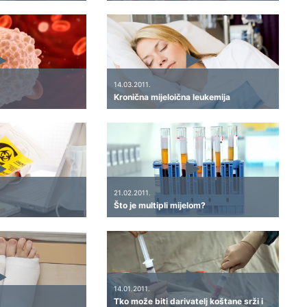
14.03.2011.
Kronična mijeloična leukemija
21.02.2011.
Što je multipli mijelom?
14.01.2011.
Tko može biti darivatelj koštane srži i