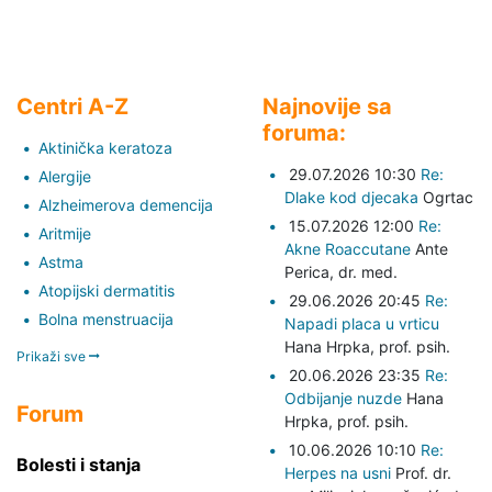
Centri A-Z
Najnovije sa
foruma:
Aktinička keratoza
29.07.2026 10:30
Re:
Alergije
Dlake kod djecaka
Ogrtac
Alzheimerova demencija
15.07.2026 12:00
Re:
Aritmije
Akne Roaccutane
Ante
Astma
Perica,
dr. med.
Atopijski dermatitis
29.06.2026 20:45
Re:
Bolna menstruacija
Napadi placa u vrticu
Hana Hrpka,
prof. psih.
Prikaži sve
20.06.2026 23:35
Re:
Odbijanje nuzde
Hana
Forum
Hrpka,
prof. psih.
10.06.2026 10:10
Re:
Bolesti i stanja
Herpes na usni
Prof. dr.