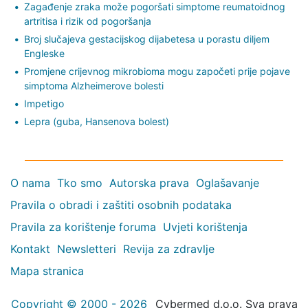
Zagađenje zraka može pogoršati simptome reumatoidnog
artritisa i rizik od pogoršanja
Broj slučajeva gestacijskog dijabetesa u porastu diljem
Engleske
Promjene crijevnog mikrobioma mogu započeti prije pojave
simptoma Alzheimerove bolesti
Impetigo
Lepra (guba, Hansenova bolest)
O nama
Tko smo
Autorska prava
Oglašavanje
Pravila o obradi i zaštiti osobnih podataka
Pravila za korištenje foruma
Uvjeti korištenja
Kontakt
Newsletteri
Revija za zdravlje
Mapa stranica
Copyright © 2000 - 2026
Cybermed d.o.o. Sva prava