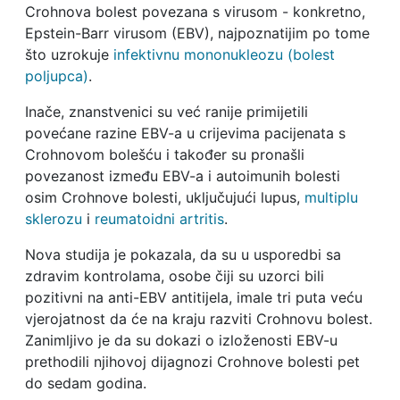
Crohnova bolest povezana s virusom - konkretno,
Epstein-Barr virusom (EBV), najpoznatijim po tome
što uzrokuje
infektivnu mononukleozu (bolest
poljupca)
.
Inače, znanstvenici su već ranije primijetili
povećane razine EBV-a u crijevima pacijenata s
Crohnovom bolešću i također su pronašli
povezanost između EBV-a i autoimunih bolesti
osim Crohnove bolesti, uključujući lupus,
multiplu
sklerozu
i
reumatoidni artritis
.
Nova studija je pokazala, da su u usporedbi sa
zdravim kontrolama, osobe čiji su uzorci bili
pozitivni na anti-EBV antitijela, imale tri puta veću
vjerojatnost da će na kraju razviti Crohnovu bolest.
Zanimljivo je da su dokazi o izloženosti EBV-u
prethodili njihovoj dijagnozi Crohnove bolesti pet
do sedam godina.