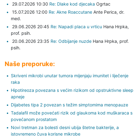
29.07.2026 10:30
Re: Dlake kod djecaka
Ogrtac
15.07.2026 12:00
Re: Akne Roaccutane
Ante Perica,
dr.
med.
29.06.2026 20:45
Re: Napadi placa u vrticu
Hana Hrpka,
prof. psih.
20.06.2026 23:35
Re: Odbijanje nuzde
Hana Hrpka,
prof.
psih.
Naše preporuke:
Skriveni mikrobi unutar tumora mijenjaju imunitet i liječenje
raka
Hipotireoza povezana s većim rizikom od opstruktivne sleep
apneje
Dijabetes tipa 2 povezan s težim simptomima menopauze
Tadalafil može povećati rizik od glaukoma kod muškaraca s
povećanom prostatom
Novi tretman za bolesti desni ubija štetne bakterije, a
istovremeno čuva korisne mikrobe