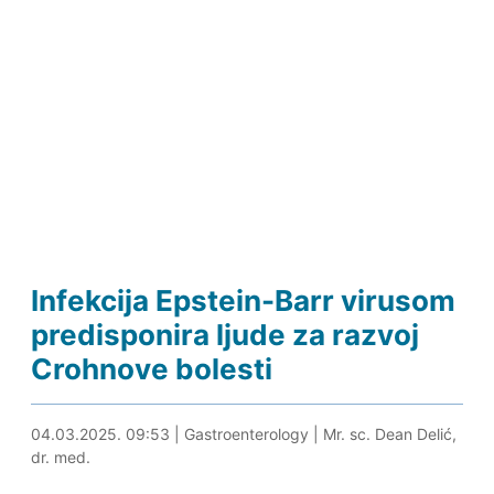
Infekcija Epstein-Barr virusom
predisponira ljude za razvoj
Crohnove bolesti
04.03.2025. 10:12
04.03.2025. 09:53
|
Gastroenterology
|
Mr. sc. Dean Delić,
dr. med.