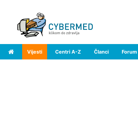
Vijesti
Centri A-Z
Članci
Forum
Home