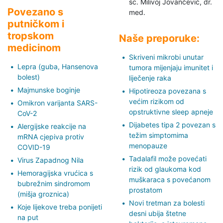
sc. Milivoj Jovančević,
dr.
Povezano s
med.
putničkom i
tropskom
Naše preporuke:
medicinom
Skriveni mikrobi unutar
Lepra (guba, Hansenova
tumora mijenjaju imunitet i
bolest)
liječenje raka
Majmunske boginje
Hipotireoza povezana s
većim rizikom od
Omikron varijanta SARS-
opstruktivne sleep apneje
CoV-2
Dijabetes tipa 2 povezan s
Alergijske reakcije na
težim simptomima
mRNA cjepiva protiv
menopauze
COVID-19
Tadalafil može povećati
Virus Zapadnog Nila
rizik od glaukoma kod
Hemoragijska vrućica s
muškaraca s povećanom
bubrežnim sindromom
prostatom
(mišja groznica)
Novi tretman za bolesti
Koje lijekove treba ponijeti
desni ubija štetne
na put