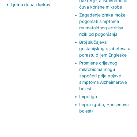
bakterije, a istovremeno
Ljetno doba i lijekovi
čuva korisne mikrobe
Zagađenje zraka može
pogoršati simptome
reumatoidnog artritisa i
rizik od pogoršanja
Broj slučajeva
gestacijskog dijabetesa u
porastu diljem Engleske
Promjene crijevnog
mikrobioma mogu
započeti prije pojave
simptoma Alzheimerove
bolesti
Impetigo
Lepra (guba, Hansenova
bolest)