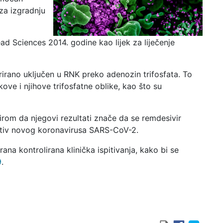
za izgradnju
lead Sciences 2014. godine kao lijek za liječenje
rirano uključen u RNK preko adenozin trifosfata. To
ove i njihove trifosfatne oblike, kao što su
zirom da njegovi rezultati znače da se remdesivir
protiv novog koronavirusa SARS-CoV-2.
ana kontrolirana klinička ispitivanja, kako bi se
9
.