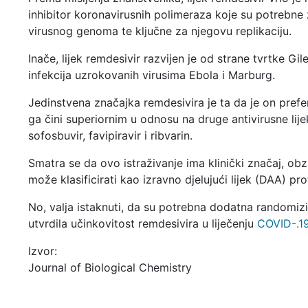
inhibitor koronavirusnih polimeraza koje su potrebne 
virusnog genoma te ključne za njegovu replikaciju.
Inače, lijek remdesivir razvijen je od strane tvrtke Gi
infekcija uzrokovanih virusima Ebola i Marburg.
Jedinstvena značajka remdesivira je ta da je on prefe
ga čini superiornim u odnosu na druge antivirusne lijek
sofosbuvir, favipiravir i ribvarin.
Smatra se da ovo istraživanje ima klinički značaj, ob
može klasificirati kao izravno djelujući lijek (DAA) 
No, valja istaknuti, da su potrebna dodatna randomizir
utvrdila učinkovitost remdesivira u liječenju
COVID-.1
Izvor:
Journal of Biological Chemistry