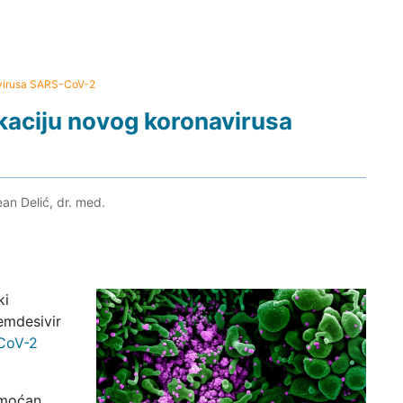
navirusa SARS-CoV-2
ikaciju novog koronavirusa
ean Delić, dr. med.
ki
remdesivir
CoV-2
e moćan