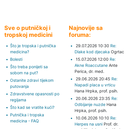
Sve o putničkoj i
Najnovije sa
tropskoj medicini
foruma:
Što je tropska i putnička
29.07.2026 10:30
Re:
medicina?
Dlake kod djecaka
Ogrtac
Bolesti
15.07.2026 12:00
Re:
Akne Roaccutane
Ante
Što treba ponijeti sa
Perica,
dr. med.
sobom na put?
29.06.2026 20:45
Re:
Ostanite zdravi tijekom
Napadi placa u vrticu
putovanja
Hana Hrpka,
prof. psih.
Zdravstvene opasnosti po
20.06.2026 23:35
Re:
regijama
Odbijanje nuzde
Hana
Što kad se vratite kući?
Hrpka,
prof. psih.
Putnička i tropska
10.06.2026 10:10
Re:
medicina - FAQ
Herpes na usni
Prof. dr.