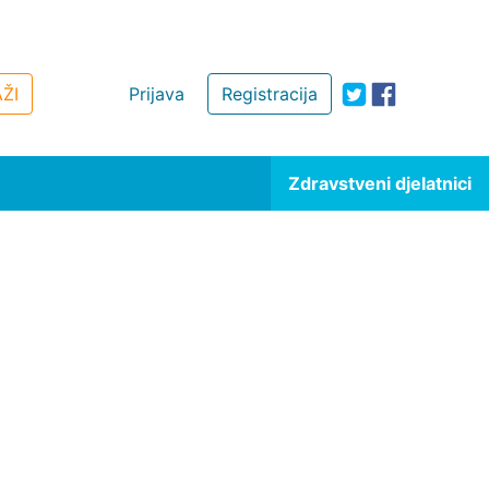
ŽI
Prijava
Registracija
Zdravstveni djelatnici