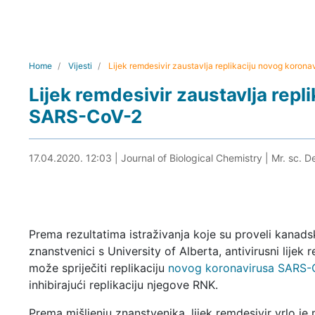
Home
Vijesti
Lijek remdesivir zaustavlja replikaciju novog koro
Lijek remdesivir zaustavlja repl
SARS-CoV-2
17.04.2020. 12:45
17.04.2020. 12:03
|
Journal of Biological Chemistry
|
Mr. sc. D
Prema rezultatima istraživanja koje su proveli kanads
znanstvenici s University of Alberta, antivirusni lijek 
može spriječiti replikaciju
novog koronavirusa SARS-
inhibirajući replikaciju njegove RNK.
Prema mišljenju znanstvenika, lijek remdesivir vrlo j