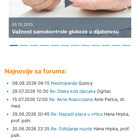
Previous
Next
19
Ka
05.10.2010.
Važnost samokontrole glukoze u dijabetesu
di
Najnovije sa foruma:
08.08.2026 06:15
Neutropenija
Quincy
29.07.2026 10:30
Re: Dlake kod djecaka
Ogrtac
15.07.2026 12:00
Re: Akne Roaccutane
Ante Perica,
dr.
med.
29.06.2026 20:45
Re: Napadi placa u vrticu
Hana Hrpka,
prof. psih.
20.06.2026 23:35
Re: Odbijanje nuzde
Hana Hrpka,
prof.
psih.