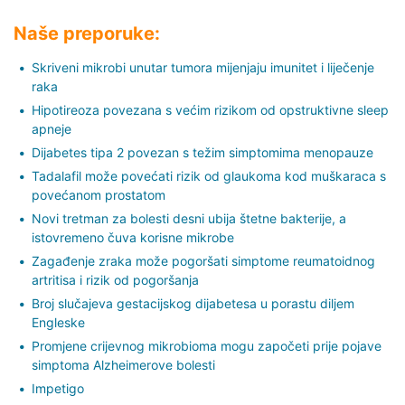
Naše preporuke:
Skriveni mikrobi unutar tumora mijenjaju imunitet i liječenje
raka
Hipotireoza povezana s većim rizikom od opstruktivne sleep
apneje
Dijabetes tipa 2 povezan s težim simptomima menopauze
Tadalafil može povećati rizik od glaukoma kod muškaraca s
povećanom prostatom
Novi tretman za bolesti desni ubija štetne bakterije, a
istovremeno čuva korisne mikrobe
Zagađenje zraka može pogoršati simptome reumatoidnog
artritisa i rizik od pogoršanja
Broj slučajeva gestacijskog dijabetesa u porastu diljem
Engleske
Promjene crijevnog mikrobioma mogu započeti prije pojave
simptoma Alzheimerove bolesti
Impetigo