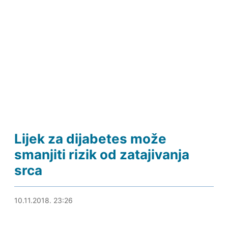
Lijek za dijabetes može
smanjiti rizik od zatajivanja
srca
11.11.2018. 18:19
10.11.2018. 23:26