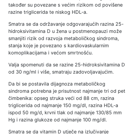
također su povezane s većim rizikom od povišene
razine triglicerida te niskog HDL-a.
Smatra se da održavanje odgovarajućih razina 25-
hidroksivitamina D u žena u postmenopauzi može
smanjiti rizik od razvoja metaboličkog sindroma,
stanja koje je povezano s kardiovaskularnim
komoplikacijama i većom smrtnošću.
Valja spomenuti da se razine 25-hidroksivitamina D
od 30 ng/ml i više, smatraju zadovoljavajućim.
Da bi se postavila dijagnoza metaboličkog
sindroma potrebna je prisutnost najmanje tri od pet
čimbenika: opseg struka veći od 88 cm, razina
triglicerida od najmanje 150 mg/dl, razina HDL-a
ispod 50 mg/d, krvni tlak od najmanje 130/85 mm
Hg i razina glukoze od najmanje 100 mg/dl.
Smatra se da vitamin D utječe na izlučivanje