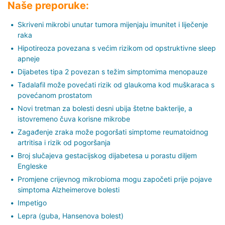
Naše preporuke:
Skriveni mikrobi unutar tumora mijenjaju imunitet i liječenje
raka
Hipotireoza povezana s većim rizikom od opstruktivne sleep
apneje
Dijabetes tipa 2 povezan s težim simptomima menopauze
Tadalafil može povećati rizik od glaukoma kod muškaraca s
povećanom prostatom
Novi tretman za bolesti desni ubija štetne bakterije, a
istovremeno čuva korisne mikrobe
Zagađenje zraka može pogoršati simptome reumatoidnog
artritisa i rizik od pogoršanja
Broj slučajeva gestacijskog dijabetesa u porastu diljem
Engleske
Promjene crijevnog mikrobioma mogu započeti prije pojave
simptoma Alzheimerove bolesti
Impetigo
Lepra (guba, Hansenova bolest)