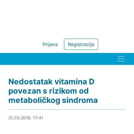
Prijava
Registracija
Nedostatak vitamina D
povezan s rizikom od
metaboličkog sindroma
01.04.2018. 18:08
31.03.2018. 17:41