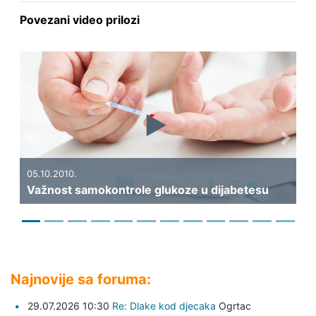
Povezani video prilozi
Previous
Next
19.
Ka
05.10.2010.
Važnost samokontrole glukoze u dijabetesu
di
Najnovije sa foruma:
29.07.2026 10:30
Re: Dlake kod djecaka
Ogrtac