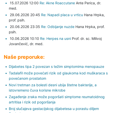
15.07.2026 12:00
Re: Akne Roaccutane
Ante Perica,
dr.
med.
29.06.2026 20:45
Re: Napadi placa u vrticu
Hana Hrpka,
prof. psih.
20.06.2026 23:35
Re: Odbijanje nuzde
Hana Hrpka,
prof.
psih.
10.06.2026 10:10
Re: Herpes na usni
Prof. dr. sc. Milivoj
Jovančević,
dr. med.
Naše preporuke:
Dijabetes tipa 2 povezan s težim simptomima menopauze
Tadalafil može povećati rizik od glaukoma kod muškaraca s
povećanom prostatom
Novi tretman za bolesti desni ubija štetne bakterije, a
istovremeno čuva korisne mikrobe
Zagađenje zraka može pogoršati simptome reumatoidnog
artritisa i rizik od pogoršanja
Broj slučajeva gestacijskog dijabetesa u porastu diljem