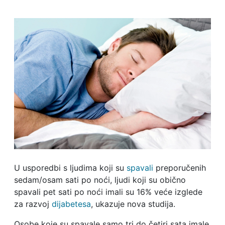
U usporedbi s ljudima koji su
spavali
preporučenih
sedam/osam sati po noći, ljudi koji su obično
spavali pet sati po noći imali su 16% veće izglede
za razvoj
dijabetesa
, ukazuje nova studija.
Osobe koje su spavale samo tri do četiri sata imale