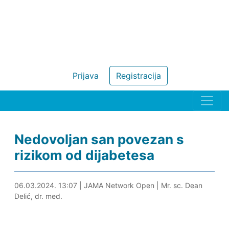
Prijava
Registracija
Nedovoljan san povezan s
rizikom od dijabetesa
06.03.2024. 13:20
06.03.2024. 13:07
|
JAMA Network Open
|
Mr. sc. Dean
Delić, dr. med.