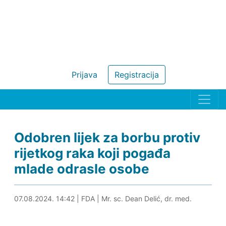
Prijava
Registracija
Odobren lijek za borbu protiv
rijetkog raka koji pogađa
mlade odrasle osobe
07.08.2024. 14:54
07.08.2024. 14:42
|
FDA
|
Mr. sc. Dean Delić, dr. med.