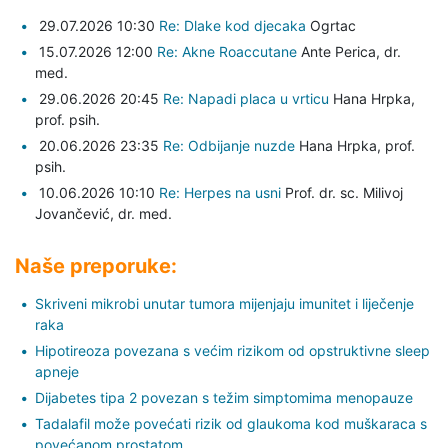
29.07.2026 10:30
Re: Dlake kod djecaka
Ogrtac
15.07.2026 12:00
Re: Akne Roaccutane
Ante Perica,
dr.
med.
29.06.2026 20:45
Re: Napadi placa u vrticu
Hana Hrpka,
prof. psih.
20.06.2026 23:35
Re: Odbijanje nuzde
Hana Hrpka,
prof.
psih.
10.06.2026 10:10
Re: Herpes na usni
Prof. dr. sc. Milivoj
Jovančević,
dr. med.
Naše preporuke:
Skriveni mikrobi unutar tumora mijenjaju imunitet i liječenje
raka
Hipotireoza povezana s većim rizikom od opstruktivne sleep
apneje
Dijabetes tipa 2 povezan s težim simptomima menopauze
Tadalafil može povećati rizik od glaukoma kod muškaraca s
povećanom prostatom