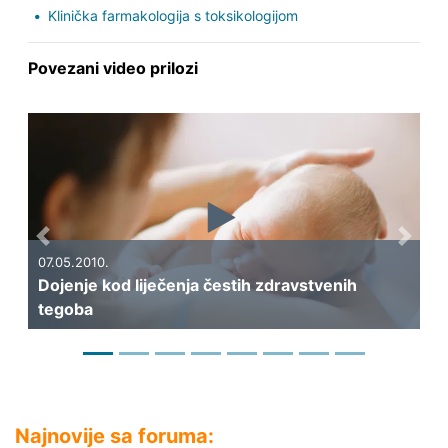
Klinička farmakologija s toksikologijom
Povezani video prilozi
Previous
Next
07.05.2010.
Dojenje kod liječenja čestih zdravstvenih
06
tegoba
Pr
Najnovije sa foruma: