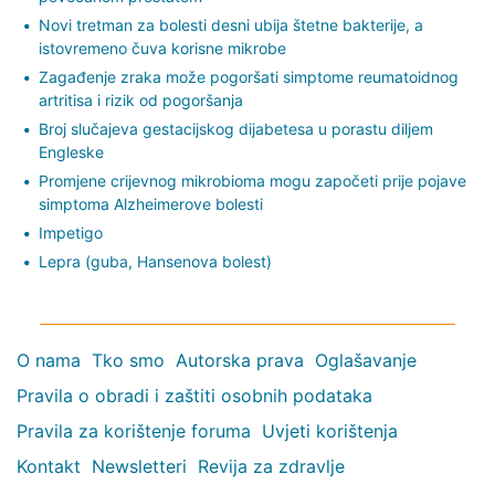
Novi tretman za bolesti desni ubija štetne bakterije, a
istovremeno čuva korisne mikrobe
Zagađenje zraka može pogoršati simptome reumatoidnog
artritisa i rizik od pogoršanja
Broj slučajeva gestacijskog dijabetesa u porastu diljem
Engleske
Promjene crijevnog mikrobioma mogu započeti prije pojave
simptoma Alzheimerove bolesti
Impetigo
Lepra (guba, Hansenova bolest)
O nama
Tko smo
Autorska prava
Oglašavanje
Pravila o obradi i zaštiti osobnih podataka
Pravila za korištenje foruma
Uvjeti korištenja
Kontakt
Newsletteri
Revija za zdravlje