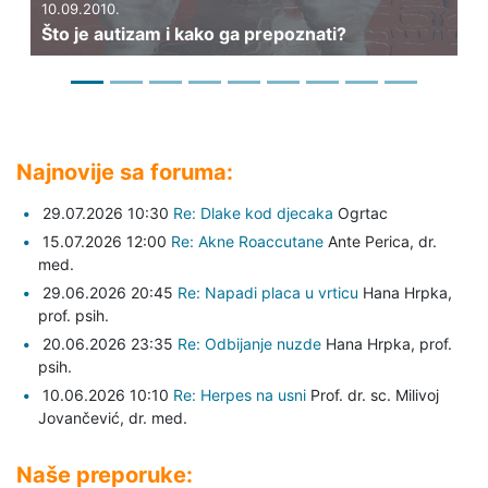
10.09.2010.
20
Što je autizam i kako ga prepoznati?
Št
Najnovije sa foruma:
29.07.2026 10:30
Re: Dlake kod djecaka
Ogrtac
15.07.2026 12:00
Re: Akne Roaccutane
Ante Perica,
dr.
med.
29.06.2026 20:45
Re: Napadi placa u vrticu
Hana Hrpka,
prof. psih.
20.06.2026 23:35
Re: Odbijanje nuzde
Hana Hrpka,
prof.
psih.
10.06.2026 10:10
Re: Herpes na usni
Prof. dr. sc. Milivoj
Jovančević,
dr. med.
Naše preporuke: