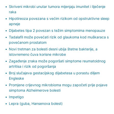
Skriveni mikrobi unutar tumora mijenjaju imunitet i liječenje
raka
Hipotireoza povezana s većim rizikom od opstruktivne sleep
apneje
Dijabetes tipa 2 povezan s težim simptomima menopauze
Tadalafil može povećati rizik od glaukoma kod muškaraca s
povećanom prostatom
Novi tretman za bolesti desni ubija štetne bakterije, a
istovremeno čuva korisne mikrobe
Zagađenje zraka može pogoršati simptome reumatoidnog
artritisa i rizik od pogoršanja
Broj slučajeva gestacijskog dijabetesa u porastu diljem
Engleske
Promjene crijevnog mikrobioma mogu započeti prije pojave
simptoma Alzheimerove bolesti
Impetigo
Lepra (guba, Hansenova bolest)