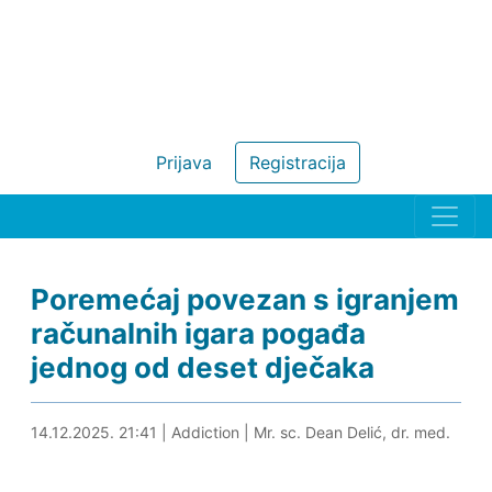
Prijava
Registracija
Poremećaj povezan s igranjem
računalnih igara pogađa
jednog od deset dječaka
14.12.2025. 21:52
14.12.2025. 21:41
|
Addiction
|
Mr. sc. Dean Delić, dr. med.