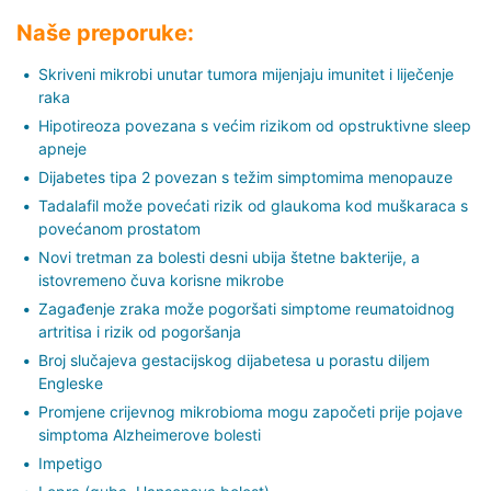
Naše preporuke:
Skriveni mikrobi unutar tumora mijenjaju imunitet i liječenje
raka
Hipotireoza povezana s većim rizikom od opstruktivne sleep
apneje
Dijabetes tipa 2 povezan s težim simptomima menopauze
Tadalafil može povećati rizik od glaukoma kod muškaraca s
povećanom prostatom
Novi tretman za bolesti desni ubija štetne bakterije, a
istovremeno čuva korisne mikrobe
Zagađenje zraka može pogoršati simptome reumatoidnog
artritisa i rizik od pogoršanja
Broj slučajeva gestacijskog dijabetesa u porastu diljem
Engleske
Promjene crijevnog mikrobioma mogu započeti prije pojave
simptoma Alzheimerove bolesti
Impetigo