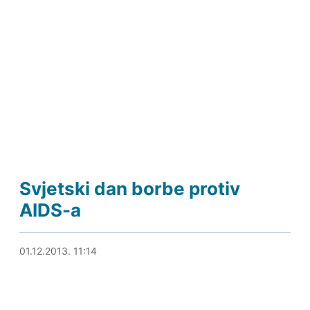
Svjetski dan borbe protiv
AIDS-a
01.12.2013. 11:33
01.12.2013. 11:14