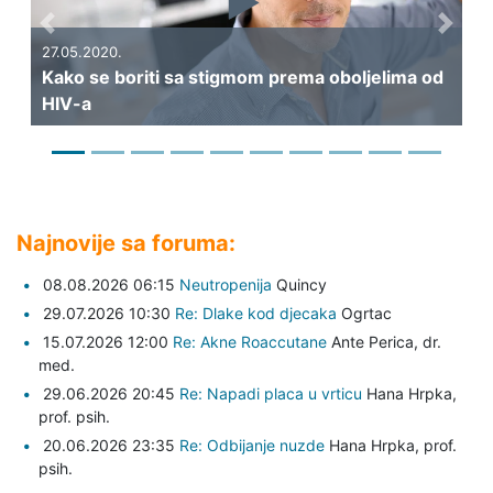
Previous
Next
.
boriti sa stigmom prema oboljelima od
27.05.2020.
Što je EmERGE 
Najnovije sa foruma:
08.08.2026 06:15
Neutropenija
Quincy
29.07.2026 10:30
Re: Dlake kod djecaka
Ogrtac
15.07.2026 12:00
Re: Akne Roaccutane
Ante Perica,
dr.
med.
29.06.2026 20:45
Re: Napadi placa u vrticu
Hana Hrpka,
prof. psih.
20.06.2026 23:35
Re: Odbijanje nuzde
Hana Hrpka,
prof.
psih.