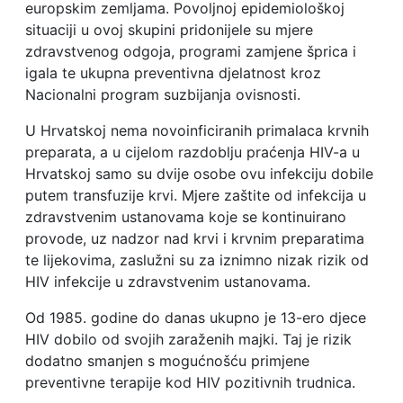
europskim zemljama. Povoljnoj epidemiološkoj
situaciji u ovoj skupini pridonijele su mjere
zdravstvenog odgoja, programi zamjene šprica i
igala te ukupna preventivna djelatnost kroz
Nacionalni program suzbijanja ovisnosti.
U Hrvatskoj nema novoinficiranih primalaca krvnih
preparata, a u cijelom razdoblju praćenja HIV-a u
Hrvatskoj samo su dvije osobe ovu infekciju dobile
putem transfuzije krvi. Mjere zaštite od infekcija u
zdravstvenim ustanovama koje se kontinuirano
provode, uz nadzor nad krvi i krvnim preparatima
te lijekovima, zaslužni su za iznimno nizak rizik od
HIV infekcije u zdravstvenim ustanovama.
Od 1985. godine do danas ukupno je 13-ero djece
HIV dobilo od svojih zaraženih majki. Taj je rizik
dodatno smanjen s mogućnošću primjene
preventivne terapije kod HIV pozitivnih trudnica.