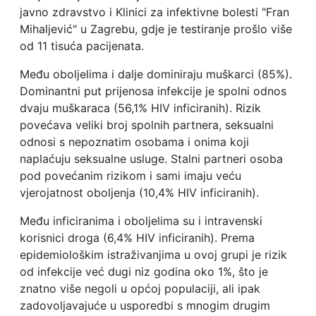
javno zdravstvo i Klinici za infektivne bolesti "Fran
Mihaljević" u Zagrebu, gdje je testiranje prošlo više
od 11 tisuća pacijenata.
Među oboljelima i dalje dominiraju muškarci (85%).
Dominantni put prijenosa infekcije je spolni odnos
dvaju muškaraca (56,1% HIV inficiranih). Rizik
povećava veliki broj spolnih partnera, seksualni
odnosi s nepoznatim osobama i onima koji
naplaćuju seksualne usluge. Stalni partneri osoba
pod povećanim rizikom i sami imaju veću
vjerojatnost oboljenja (10,4% HIV inficiranih).
Među inficiranima i oboljelima su i intravenski
korisnici droga (6,4% HIV inficiranih). Prema
epidemiološkim istraživanjima u ovoj grupi je rizik
od infekcije već dugi niz godina oko 1%, što je
znatno više negoli u općoj populaciji, ali ipak
zadovoljavajuće u usporedbi s mnogim drugim