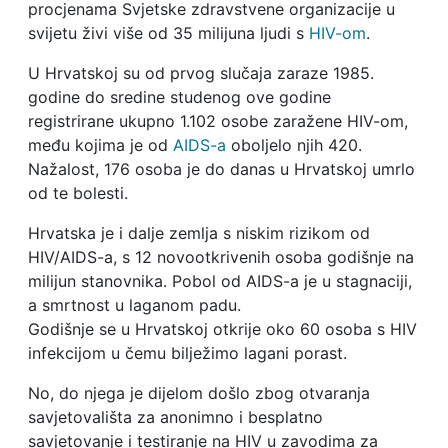
procjenama Svjetske zdravstvene organizacije u
svijetu živi više od 35 milijuna ljudi s
HIV-om
.
U Hrvatskoj su od prvog slučaja zaraze 1985.
godine do sredine studenog ove godine
registrirane ukupno 1.102 osobe zaražene HIV-om,
među kojima je od
AIDS-a
oboljelo njih 420.
Nažalost, 176 osoba je do danas u Hrvatskoj umrlo
od te bolesti.
Hrvatska je i dalje zemlja s niskim rizikom od
HIV/AIDS-a, s 12 novootkrivenih osoba godišnje na
milijun stanovnika. Pobol od AIDS-a je u stagnaciji,
a smrtnost u laganom padu.
Godišnje se u Hrvatskoj otkrije oko 60 osoba s HIV
infekcijom u čemu bilježimo lagani porast.
No, do njega je dijelom došlo zbog otvaranja
savjetovališta za anonimno i besplatno
savjetovanje i testiranje na HIV u zavodima za