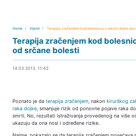
Home
Vijesti
Terapija zračenjem kod bolesnica s rakom dojke pove
Terapija zračenjem kod bolesnic
od srčane bolesti
14.03.2013. 12:33
14.03.2013. 11:43
Poznato je da
terapija zračenjem
, nakon
kirurškog za
raka dojke
, smanjuje rizik od ponovne pojave raka do
smrti. No, rezultati istraživanja provedenog na više 
ukazuju da ona nosi i određene rizike.
Naime, pokazalo se da terapija zračenjem povećava r