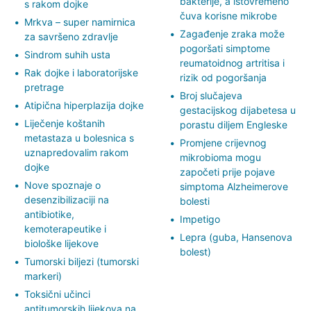
bakterije, a istovremeno
s rakom dojke
čuva korisne mikrobe
Mrkva – super namirnica
Zagađenje zraka može
za savršeno zdravlje
pogoršati simptome
Sindrom suhih usta
reumatoidnog artritisa i
Rak dojke i laboratorijske
rizik od pogoršanja
pretrage
Broj slučajeva
Atipična hiperplazija dojke
gestacijskog dijabetesa u
Liječenje koštanih
porastu diljem Engleske
metastaza u bolesnica s
Promjene crijevnog
uznapredovalim rakom
mikrobioma mogu
dojke
započeti prije pojave
Nove spoznaje o
simptoma Alzheimerove
desenzibilizaciji na
bolesti
antibiotike,
Impetigo
kemoterapeutike i
Lepra (guba, Hansenova
biološke lijekove
bolest)
Tumorski biljezi (tumorski
markeri)
Toksični učinci
antitumorskih lijekova na