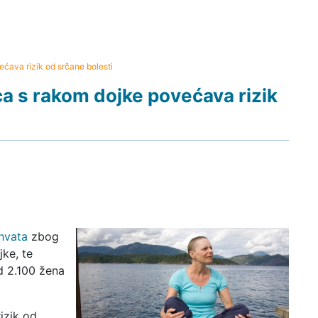
ćava rizik od srčane bolesti
a s rakom dojke povećava rizik
hvata
zbog
jke, te
od 2.100 žena
izik od