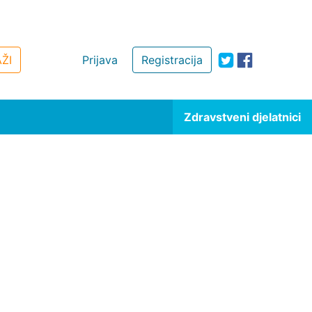
ŽI
Prijava
Registracija
Zdravstveni djelatnici