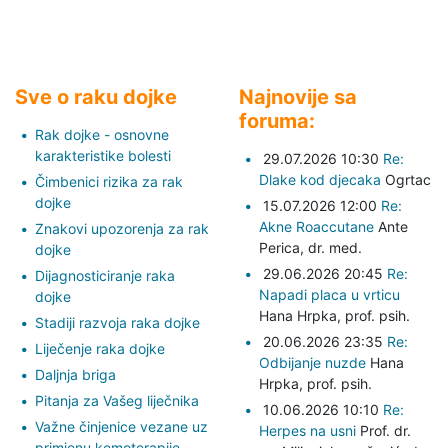
Sve o raku dojke
Najnovije sa
foruma:
Rak dojke - osnovne
karakteristike bolesti
29.07.2026 10:30
Re:
Dlake kod djecaka
Ogrtac
Čimbenici rizika za rak
dojke
15.07.2026 12:00
Re:
Akne Roaccutane
Ante
Znakovi upozorenja za rak
Perica,
dr. med.
dojke
29.06.2026 20:45
Re:
Dijagnosticiranje raka
Napadi placa u vrticu
dojke
Hana Hrpka,
prof. psih.
Stadiji razvoja raka dojke
20.06.2026 23:35
Re:
Liječenje raka dojke
Odbijanje nuzde
Hana
Daljnja briga
Hrpka,
prof. psih.
Pitanja za Vašeg liječnika
10.06.2026 10:10
Re:
Važne činjenice vezane uz
Herpes na usni
Prof. dr.
primjenu kemoterapije