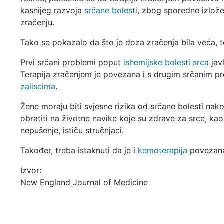
kasnijeg razvoja
srčane bolesti
, zbog sporedne izlože
zračenju.
Tako se pokazalo da što je doza zračenja bila veća, to
Prvi srčani problemi poput
ishemijske bolesti srca
javl
Terapija zračenjem je povezana i s drugim srčanim 
zaliscima
.
Žene moraju biti svjesne rizika od srčane bolesti nak
obratiti na životne navike koje su zdrave za srce, kao
nepušenje, ističu stručnjaci.
Također, treba istaknuti da je i
kemoterapija
povezana
Izvor:
New England Journal of Medicine