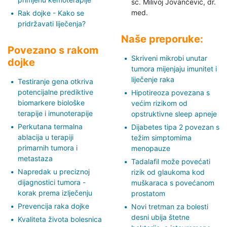
sc. Milivoj Jovančević,
dr.
med.
Rak dojke - Kako se
pridržavati liječenja?
Naše preporuke:
Povezano s rakom
Skriveni mikrobi unutar
dojke
tumora mijenjaju imunitet i
liječenje raka
Testiranje gena otkriva
potencijalne prediktive
Hipotireoza povezana s
biomarkere biološke
većim rizikom od
terapije i imunoterapije
opstruktivne sleep apneje
Perkutana termalna
Dijabetes tipa 2 povezan s
ablacija u terapiji
težim simptomima
primarnih tumora i
menopauze
metastaza
Tadalafil može povećati
Napredak u preciznoj
rizik od glaukoma kod
dijagnostici tumora -
muškaraca s povećanom
korak prema izlječenju
prostatom
Prevencija raka dojke
Novi tretman za bolesti
desni ubija štetne
Kvaliteta života bolesnica