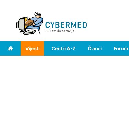
Vijesti
Centri A-Z
Članci
Forum
Home