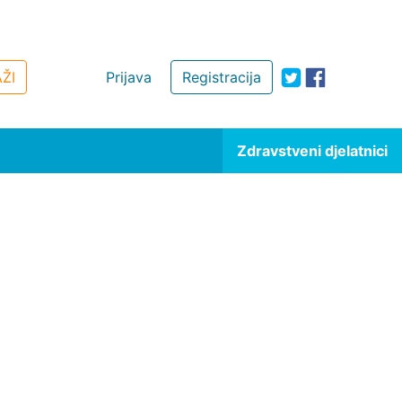
ŽI
Prijava
Registracija
Zdravstveni djelatnici