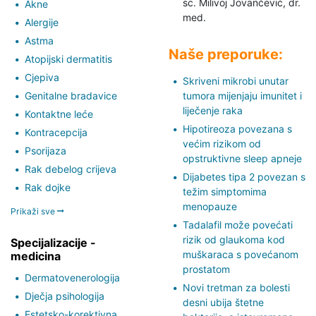
sc. Milivoj Jovančević,
dr.
Akne
med.
Alergije
Astma
Naše preporuke:
Atopijski dermatitis
Cjepiva
Skriveni mikrobi unutar
Genitalne bradavice
tumora mijenjaju imunitet i
liječenje raka
Kontaktne leće
Hipotireoza povezana s
Kontracepcija
većim rizikom od
Psorijaza
opstruktivne sleep apneje
Rak debelog crijeva
Dijabetes tipa 2 povezan s
Rak dojke
težim simptomima
menopauze
Prikaži sve
Tadalafil može povećati
rizik od glaukoma kod
Specijalizacije -
muškaraca s povećanom
medicina
prostatom
Dermatovenerologija
Novi tretman za bolesti
Dječja psihologija
desni ubija štetne
Estetsko-korektivna