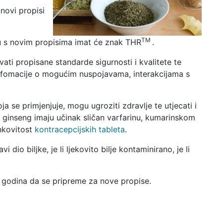
 novi propisi
TM
adu s novim propisima imat će znak THR
.
ati propisane standarde sigurnosti i kvalitete te
 infomacije o mogućim nuspojavama, interakcijama s
oja se primjenjuje, mogu ugroziti zdravlje te utjecati i
i ginseng imaju učinak sličan varfarinu, kumarinskom
nkovitost
kontracepcijskih tableta
.
i dio biljke, je li ljekovito bilje kontaminirano, je li
m godina da se pripreme za nove propise.