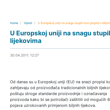
Home
Vijesti
U Europskoj uniji na snagu stupili novi propisi o biljn
U Europskoj uniji na snagu stupili
lijekovima
30.04.2011. 13:54
30.04.2011. 12:27
Od danas su u Europskoj uniji (EU) na snazi propisi ko
zahtjevaju od proizvođača tradicionalnih biljnih lijek
poštuju stroge standarde proizvodnje i označavanja
proizvoda kako bi se potrošači zaštitili od mogućih š
pojava uzrokovanih primjenom biljnih lijekova.