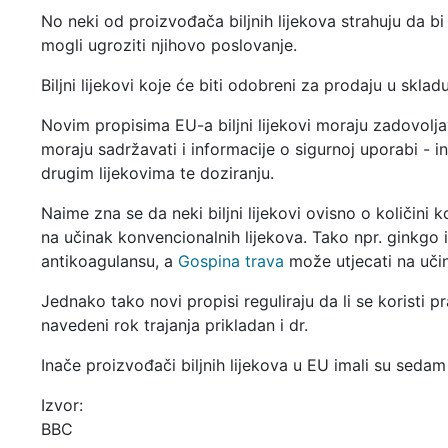
No neki od proizvođača biljnih lijekova strahuju da bi
mogli ugroziti njihovo poslovanje.
Biljni lijekovi koje će biti odobreni za prodaju u skl
Novim propisima EU-a biljni lijekovi moraju zadovoljav
moraju sadržavati i informacije o sigurnoj uporabi -
drugim lijekovima te doziranju.
Naime zna se da neki biljni lijekovi ovisno o količini k
na učinak konvencionalnih lijekova. Tako npr. ginkgo 
antikoagulansu, a
Gospina trava
može utjecati na uči
Jednako tako novi propisi reguliraju da li se koristi prav
navedeni rok trajanja prikladan i dr.
Inače proizvođači biljnih lijekova u EU imali su seda
Izvor:
BBC