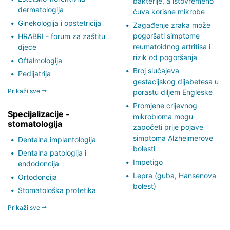
bakterije, a istovremeno
dermatologija
čuva korisne mikrobe
Ginekologija i opstetricija
Zagađenje zraka može
pogoršati simptome
HRABRI - forum za zaštitu
reumatoidnog artritisa i
djece
rizik od pogoršanja
Oftalmologija
Broj slučajeva
Pedijatrija
gestacijskog dijabetesa u
Prikaži sve
porastu diljem Engleske
Promjene crijevnog
Specijalizacije -
mikrobioma mogu
stomatologija
započeti prije pojave
simptoma Alzheimerove
Dentalna implantologija
bolesti
Dentalna patologija i
Impetigo
endodoncija
Lepra (guba, Hansenova
Ortodoncija
bolest)
Stomatološka protetika
Prikaži sve