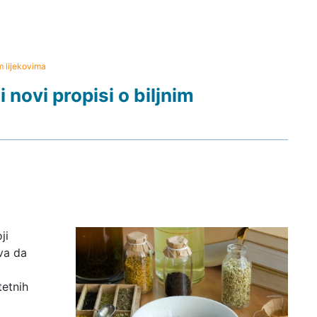
im lijekovima
 novi propisi o biljnim
ji
ova da
tetnih