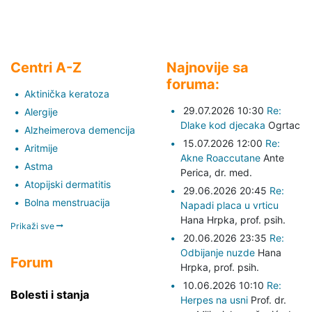
Centri A-Z
Najnovije sa
foruma:
Aktinička keratoza
29.07.2026 10:30
Re:
Alergije
Dlake kod djecaka
Ogrtac
Alzheimerova demencija
15.07.2026 12:00
Re:
Aritmije
Akne Roaccutane
Ante
Astma
Perica,
dr. med.
Atopijski dermatitis
29.06.2026 20:45
Re:
Bolna menstruacija
Napadi placa u vrticu
Hana Hrpka,
prof. psih.
Prikaži sve
20.06.2026 23:35
Re:
Odbijanje nuzde
Hana
Forum
Hrpka,
prof. psih.
10.06.2026 10:10
Re:
Bolesti i stanja
Herpes na usni
Prof. dr.