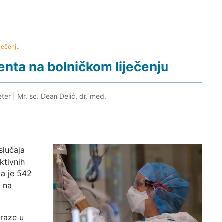
ječenju
nta na bolničkom liječenju
eter
|
Mr. sc. Dean Delić, dr. med.
slučaja
ktivnih
ma je 542
e na
araze u