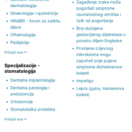
Zagađenje zraka može
dermatologija
pogoršati simptome
Ginekologija i opstetricija
reumatoidnog artritisa i
rizik od pogoršanja
HRABRI - forum za zaštitu
djece
Broj slučajeva
gestacijskog dijabetesa u
Oftalmologija
porastu diljem Engleske
Pedijatrija
Promjene crijevnog
Prikaži sve
mikrobioma mogu
započeti prije pojave
Specijalizacije -
simptoma Alzheimerove
stomatologija
bolesti
Dentalna implantologija
Impetigo
Dentalna patologija i
Lepra (guba, Hansenova
endodoncija
bolest)
Ortodoncija
Stomatološka protetika
Prikaži sve