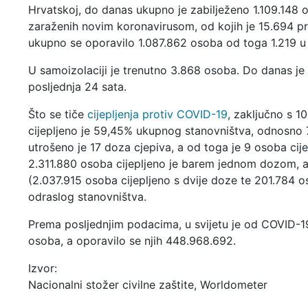
Hrvatskoj, do danas ukupno je zabilježeno 1.109.148 
zaraženih novim koronavirusom, od kojih je 15.694 p
ukupno se oporavilo 1.087.862 osoba od toga 1.219 u
U samoizolaciji je trenutno 3.868 osoba. Do danas je
posljednja 24 sata.
Što se tiče
cijepljenja protiv COVID-19
, zaključno s 1
cijepljeno je 59,45% ukupnog stanovništva, odnosno 
utrošeno je 17 doza cjepiva, a od toga je 9 osoba ci
2.311.880 osoba cijepljeno je barem jednom dozom, a 
(2.037.915 osoba cijepljeno s dvije doze te 201.784 o
odraslog stanovništva.
Prema posljednjim podacima, u svijetu je od COVID-1
osoba, a oporavilo se njih 448.968.692.
Izvor:
Nacionalni stožer civilne zaštite, Worldometer