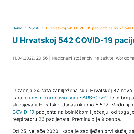
Home
Vijesti
U Hrvatskoj 542 COVID-19 pacijenta na bolničkom li
U Hrvatskoj 542 COVID-19 pacije
11.04.2022. 21:04
11.04.2022. 20:56
|
Nacionalni stožer civilne zaštite, Worldom
U zadnja 24 sata zabilježena su u Hrvatskoj 82 nova 
zaraze
novim koronavirusom SARS-CoV-2
te je broj a
slučajeva u Hrvatskoj danas ukupno 5.592. Među nji
COVID-19
pacijenta na bolničkom liječenju, od toga j
respiratoru 26 pacijenata. Preminulo je 9 osoba.
Od 25. veljače 2020., kada je zabilježen prvi slučaj z