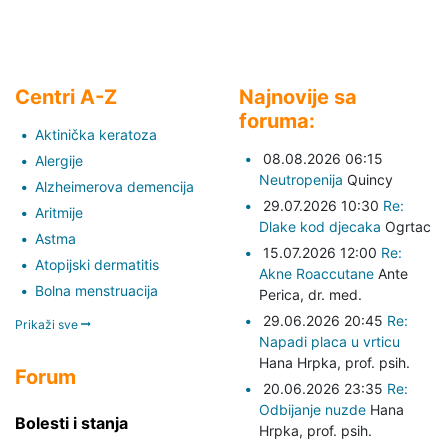
Centri A-Z
Najnovije sa
foruma:
Aktinička keratoza
08.08.2026 06:15
Alergije
Neutropenija
Quincy
Alzheimerova demencija
29.07.2026 10:30
Re:
Aritmije
Dlake kod djecaka
Ogrtac
Astma
15.07.2026 12:00
Re:
Atopijski dermatitis
Akne Roaccutane
Ante
Bolna menstruacija
Perica,
dr. med.
29.06.2026 20:45
Re:
Prikaži sve
Napadi placa u vrticu
Hana Hrpka,
prof. psih.
Forum
20.06.2026 23:35
Re:
Odbijanje nuzde
Hana
Bolesti i stanja
Hrpka,
prof. psih.