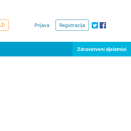
ŽI
Prijava
Registracija
Zdravstveni djelatnici