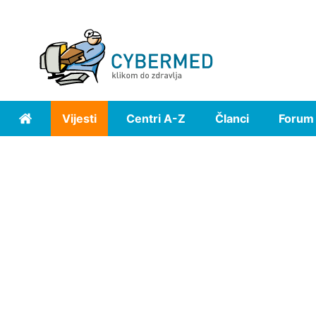
Vijesti
Centri A-Z
Članci
Forum
Home