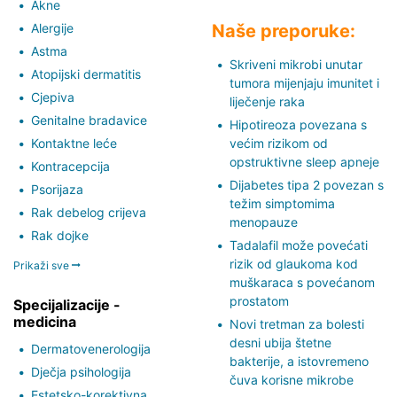
Akne
Alergije
Naše preporuke:
Astma
Skriveni mikrobi unutar
Atopijski dermatitis
tumora mijenjaju imunitet i
Cjepiva
liječenje raka
Genitalne bradavice
Hipotireoza povezana s
Kontaktne leće
većim rizikom od
opstruktivne sleep apneje
Kontracepcija
Dijabetes tipa 2 povezan s
Psorijaza
težim simptomima
Rak debelog crijeva
menopauze
Rak dojke
Tadalafil može povećati
rizik od glaukoma kod
Prikaži sve
muškaraca s povećanom
prostatom
Specijalizacije -
medicina
Novi tretman za bolesti
desni ubija štetne
Dermatovenerologija
bakterije, a istovremeno
Dječja psihologija
čuva korisne mikrobe
Estetsko-korektivna