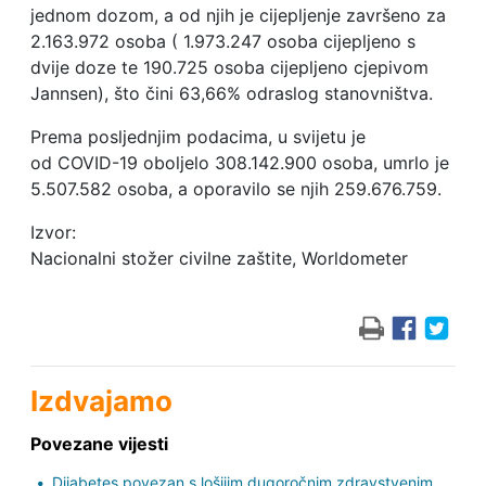
jednom dozom, a od njih je cijepljenje završeno za
2.163.972 osoba ( 1.973.247 osoba cijepljeno s
dvije doze te 190.725 osoba cijepljeno cjepivom
Jannsen), što čini 63,66% odraslog stanovništva.
Prema posljednjim podacima, u svijetu je
od COVID-19 oboljelo 308.142.900 osoba, umrlo je
5.507.582 osoba, a oporavilo se njih 259.676.759.
Izvor:
Nacionalni stožer civilne zaštite, Worldometer
Izdvajamo
Povezane vijesti
Dijabetes povezan s lošijim dugoročnim zdravstvenim