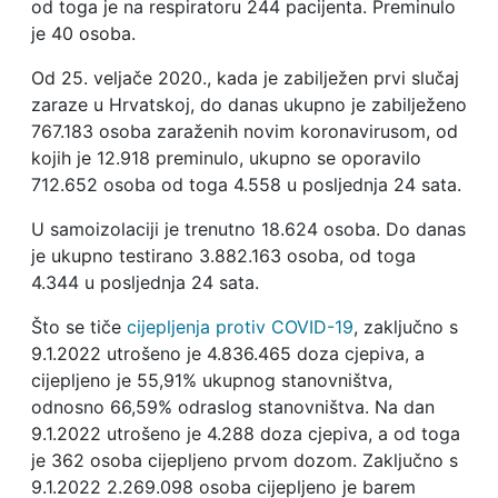
od toga je na respiratoru 244 pacijenta. Preminulo
je 40 osoba.
Od 25. veljače 2020., kada je zabilježen prvi slučaj
zaraze u Hrvatskoj, do danas ukupno je zabilježeno
767.183 osoba zaraženih novim koronavirusom, od
kojih je 12.918 preminulo, ukupno se oporavilo
712.652 osoba od toga 4.558 u posljednja 24 sata.
U samoizolaciji je trenutno 18.624 osoba. Do danas
je ukupno testirano 3.882.163 osoba, od toga
4.344 u posljednja 24 sata.
Što se tiče
cijepljenja protiv COVID-19
, zaključno s
9.1.2022 utrošeno je 4.836.465 doza cjepiva, a
cijepljeno je 55,91% ukupnog stanovništva,
odnosno 66,59% odraslog stanovništva. Na dan
9.1.2022 utrošeno je 4.288 doza cjepiva, a od toga
je 362 osoba cijepljeno prvom dozom. Zaključno s
9.1.2022 2.269.098 osoba cijepljeno je barem