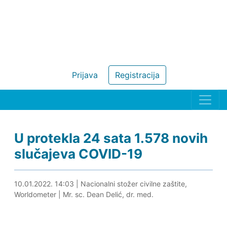
Prijava
Registracija
U protekla 24 sata 1.578 novih
slučajeva COVID-19
10.01.2022. 14:10
10.01.2022. 14:03
|
Nacionalni stožer civilne zaštite,
Worldometer
|
Mr. sc. Dean Delić, dr. med.