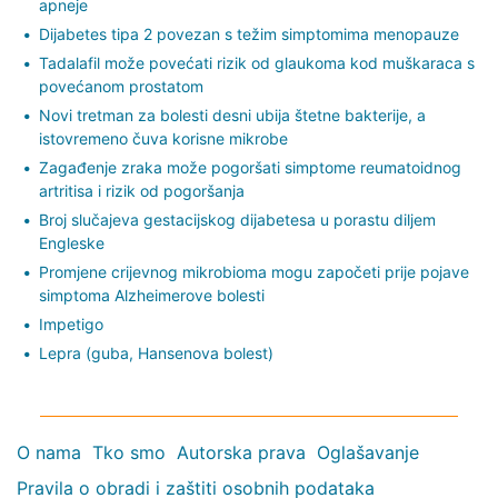
apneje
Dijabetes tipa 2 povezan s težim simptomima menopauze
Tadalafil može povećati rizik od glaukoma kod muškaraca s
povećanom prostatom
Novi tretman za bolesti desni ubija štetne bakterije, a
istovremeno čuva korisne mikrobe
Zagađenje zraka može pogoršati simptome reumatoidnog
artritisa i rizik od pogoršanja
Broj slučajeva gestacijskog dijabetesa u porastu diljem
Engleske
Promjene crijevnog mikrobioma mogu započeti prije pojave
simptoma Alzheimerove bolesti
Impetigo
Lepra (guba, Hansenova bolest)
O nama
Tko smo
Autorska prava
Oglašavanje
Pravila o obradi i zaštiti osobnih podataka