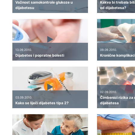
Važnost samokontrole glukoze u
Kakva bi trebala bit
dijabetesu
od dijabetesa?
13.09.2010.
09.09.2010.
Dijabetes i popratne bolesti
Kronične komplikaci
02.09.2010.
Čimbenici rizika za
03.09.2010.
Kako se liječi dijabetes tipa 2?
dijabetesa