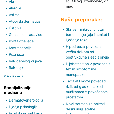
sc. Milivoj Jovančević,
dr.
Akne
med.
Alergije
Astma
Naše preporuke:
Atopijski dermatitis
Cjepiva
Skriveni mikrobi unutar
Genitalne bradavice
tumora mijenjaju imunitet i
liječenje raka
Kontaktne leće
Hipotireoza povezana s
Kontracepcija
većim rizikom od
Psorijaza
opstruktivne sleep apneje
Rak debelog crijeva
Dijabetes tipa 2 povezan s
Rak dojke
težim simptomima
menopauze
Prikaži sve
Tadalafil može povećati
rizik od glaukoma kod
Specijalizacije -
muškaraca s povećanom
medicina
prostatom
Dermatovenerologija
Novi tretman za bolesti
Dječja psihologija
desni ubija štetne
Estetsko-korektivna