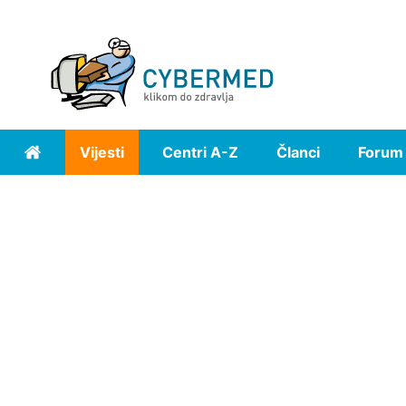
Vijesti
Centri A-Z
Članci
Forum
Home