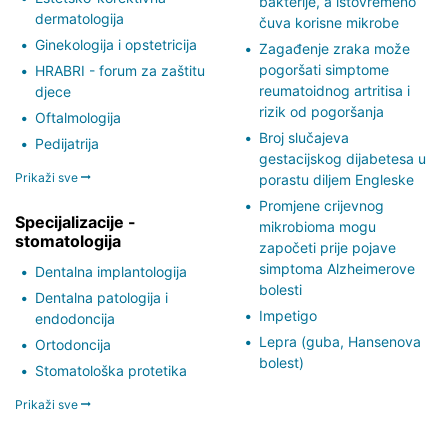
bakterije, a istovremeno
dermatologija
čuva korisne mikrobe
Ginekologija i opstetricija
Zagađenje zraka može
pogoršati simptome
HRABRI - forum za zaštitu
reumatoidnog artritisa i
djece
rizik od pogoršanja
Oftalmologija
Broj slučajeva
Pedijatrija
gestacijskog dijabetesa u
Prikaži sve
porastu diljem Engleske
Promjene crijevnog
Specijalizacije -
mikrobioma mogu
stomatologija
započeti prije pojave
simptoma Alzheimerove
Dentalna implantologija
bolesti
Dentalna patologija i
Impetigo
endodoncija
Lepra (guba, Hansenova
Ortodoncija
bolest)
Stomatološka protetika
Prikaži sve