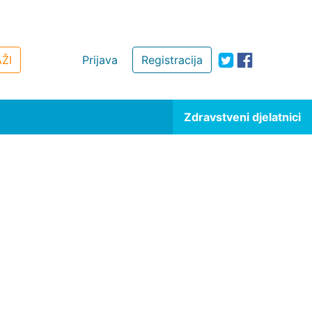
ŽI
Prijava
Registracija
Zdravstveni djelatnici