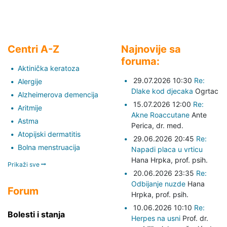
Centri A-Z
Najnovije sa
foruma:
Aktinička keratoza
29.07.2026 10:30
Re:
Alergije
Dlake kod djecaka
Ogrtac
Alzheimerova demencija
15.07.2026 12:00
Re:
Aritmije
Akne Roaccutane
Ante
Astma
Perica,
dr. med.
Atopijski dermatitis
29.06.2026 20:45
Re:
Bolna menstruacija
Napadi placa u vrticu
Hana Hrpka,
prof. psih.
Prikaži sve
20.06.2026 23:35
Re:
Odbijanje nuzde
Hana
Forum
Hrpka,
prof. psih.
10.06.2026 10:10
Re:
Bolesti i stanja
Herpes na usni
Prof. dr.