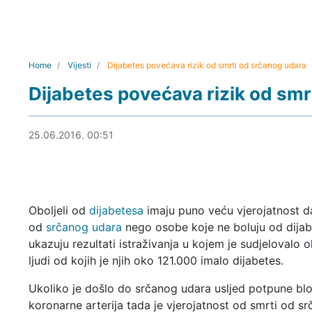
Home
Vijesti
Dijabetes povećava rizik od smrti od srčanog udara
Dijabetes povećava rizik od smr
25.06.2016. 00:54
25.06.2016. 00:51
Oboljeli od
dijabetesa
imaju puno veću vjerojatnost da
od
srčanog udara
nego osobe koje ne boluju od dijab
ukazuju rezultati istraživanja u kojem je sudjelovalo
ljudi od kojih je njih oko 121.000 imalo dijabetes.
Ukoliko je došlo do srčanog udara usljed potpune bl
koronarne arterija tada je vjerojatnost od smrti od s