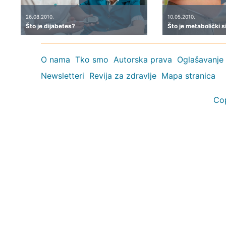
26.08.2010.
10.05.2010.
Što je dijabetes?
Što je metabolički 
O nama
Tko smo
Autorska prava
Oglašavanje
Newsletteri
Revija za zdravlje
Mapa stranica
Co