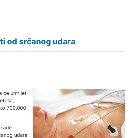
ti od srčanog udara
 će umrijeti
etesa,
 oko 700.000
okade
rčanog udara