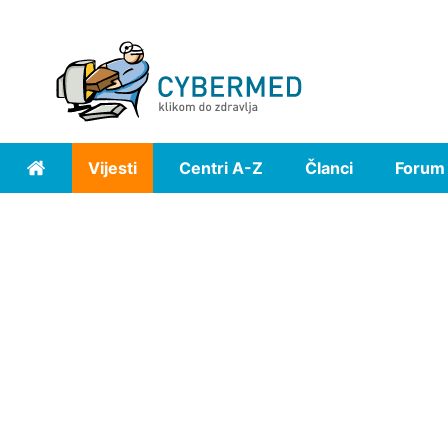
Vijesti
Centri A-Z
Članci
Forum
Home