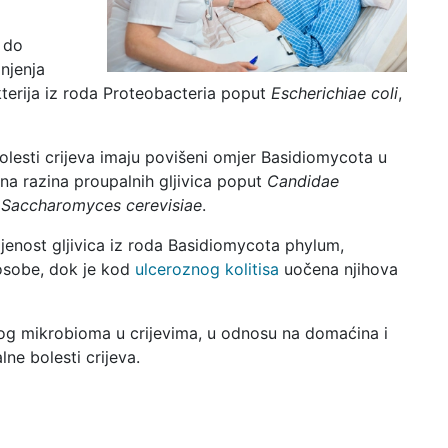
i do
njenja
kterija iz roda Proteobacteria poput
Escherichiae coli
,
olesti crijeva imaju povišeni omjer Basidiomycota u
a razina proupalnih gljivica poput
Candidae
t
Saccharomyces cerevisiae
.
jenost gljivica iz roda Basidiomycota phylum,
osobe, dok je kod
ulceroznog kolitisa
uočena njihova
ičnog mikrobioma u crijevima, u odnosu na domaćina i
lne bolesti crijeva.