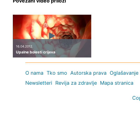
Povezani video prilozi
16.04.2012.
Upalne bolesti crijeva
O nama
Tko smo
Autorska prava
Oglašavanje
Newsletteri
Revija za zdravlje
Mapa stranica
Co