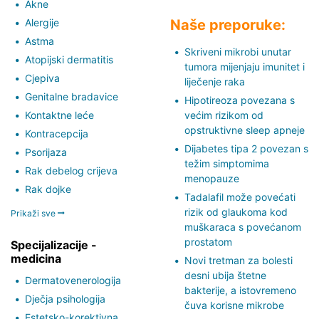
Akne
Alergije
Naše preporuke:
Astma
Skriveni mikrobi unutar
Atopijski dermatitis
tumora mijenjaju imunitet i
Cjepiva
liječenje raka
Genitalne bradavice
Hipotireoza povezana s
Kontaktne leće
većim rizikom od
opstruktivne sleep apneje
Kontracepcija
Dijabetes tipa 2 povezan s
Psorijaza
težim simptomima
Rak debelog crijeva
menopauze
Rak dojke
Tadalafil može povećati
rizik od glaukoma kod
Prikaži sve
muškaraca s povećanom
prostatom
Specijalizacije -
medicina
Novi tretman za bolesti
desni ubija štetne
Dermatovenerologija
bakterije, a istovremeno
Dječja psihologija
čuva korisne mikrobe
Estetsko-korektivna