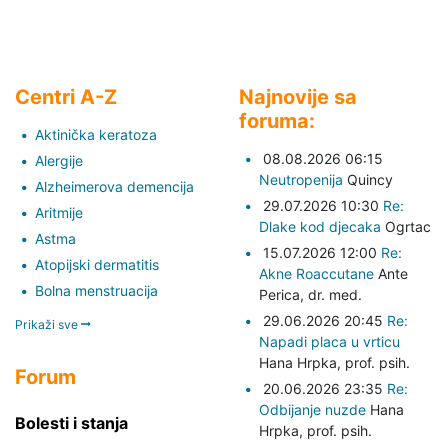
Centri A-Z
Najnovije sa
foruma:
Aktinička keratoza
08.08.2026 06:15
Alergije
Neutropenija
Quincy
Alzheimerova demencija
29.07.2026 10:30
Re:
Aritmije
Dlake kod djecaka
Ogrtac
Astma
15.07.2026 12:00
Re:
Atopijski dermatitis
Akne Roaccutane
Ante
Bolna menstruacija
Perica,
dr. med.
29.06.2026 20:45
Re:
Prikaži sve
Napadi placa u vrticu
Hana Hrpka,
prof. psih.
Forum
20.06.2026 23:35
Re:
Odbijanje nuzde
Hana
Bolesti i stanja
Hrpka,
prof. psih.