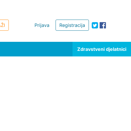
ŽI
Prijava
Registracija
Zdravstveni djelatnici