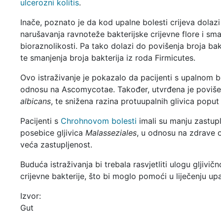
ulcerozni kolitis
.
Inače, poznato je da kod upalne bolesti crijeva dolaz
narušavanja ravnoteže bakterijske crijevne flore i sma
bioraznolikosti. Pa tako dolazi do povišenja broja ba
te smanjenja broja bakterija iz roda Firmicutes.
Ovo istraživanje je pokazalo da pacijenti s upalnom b
odnosu na Ascomycotae. Također, utvrđena je povišen
albicans
, te snižena razina protuupalnih glivica popu
Pacijenti s
Chrohnovom bolesti
imali su manju zastupl
posebice gljivica
Malasseziales
, u odnosu na zdrave 
veća zastupljenost.
Buduća istraživanja bi trebala rasvjetliti ulogu gljiv
crijevne bakterije, što bi moglo pomoći u liječenju upa
Izvor:
Gut