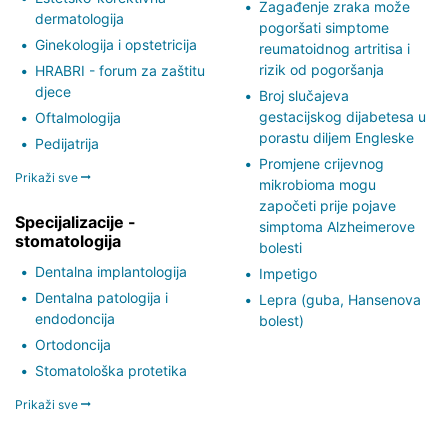
Zagađenje zraka može
dermatologija
pogoršati simptome
Ginekologija i opstetricija
reumatoidnog artritisa i
rizik od pogoršanja
HRABRI - forum za zaštitu
djece
Broj slučajeva
gestacijskog dijabetesa u
Oftalmologija
porastu diljem Engleske
Pedijatrija
Promjene crijevnog
Prikaži sve
mikrobioma mogu
započeti prije pojave
Specijalizacije -
simptoma Alzheimerove
stomatologija
bolesti
Dentalna implantologija
Impetigo
Dentalna patologija i
Lepra (guba, Hansenova
endodoncija
bolest)
Ortodoncija
Stomatološka protetika
Prikaži sve