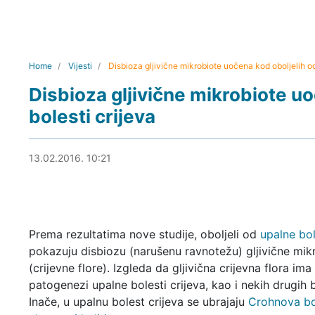
Home
Vijesti
Disbioza gljivične mikrobiote uočena kod oboljelih od
Disbioza gljivične mikrobiote u
bolesti crijeva
13.02.2016. 11:16
13.02.2016. 10:21
Prema rezultatima nove studije, oboljeli od
upalne bol
pokazuju disbiozu (narušenu ravnotežu) gljivične mik
(crijevne flore). Izgleda da gljivična crijevna flora ima
patogenezi upalne bolesti crijeva, kao i nekih drugih b
Inače, u upalnu bolest crijeva se ubrajaju
Crohnova bo