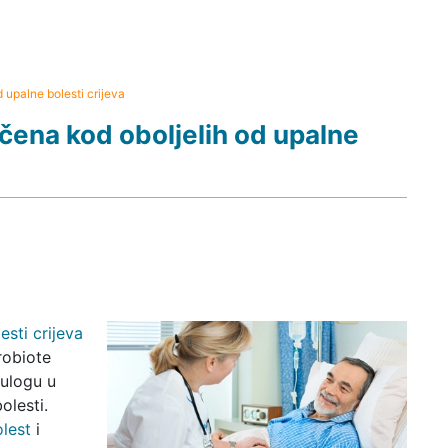
 upalne bolesti crijeva
očena kod oboljelih od upalne
esti crijeva
robiote
 ulogu u
olesti.
lest
i