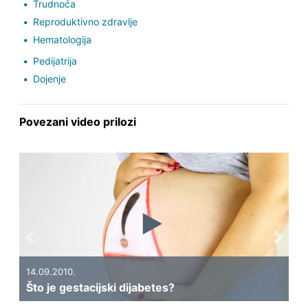
Trudnoća
Reproduktivno zdravlje
Hematologija
Pedijatrija
Dojenje
Povezani video prilozi
Previous
Next
14.09.2010.
04
Što je gestacijski dijabetes?
Li