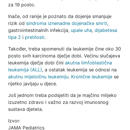
za 19 posto.
Inače, od ranije je poznato da dojenje smanjuje
rizik od
sindroma iznenadne dojenačke smrti
,
gastrointestinalnih infekcija,
upale uha
,
dijabetesa
tipa 2
i
pretilosti
.
Također, treba spomenuti da leukemije čine oko 30
posto svih karcinoma dječje dobi. Većinu slučajeva
leukemija dječje dobi čini
akutna limfoblastična
leukemija (ALL)
, a ostatak leukemija se odnosi na
akutnu mijeloičnu leukemiju
.
Kronične leukemije
se
rijetko javljaju u djece.
Još jednom treba podsjetiti da je majčino mlijeko
izuzetno zdravo i važno za razvoj imunosnog
sustava djeteta.
Izvor:
JAMA Pediatrics