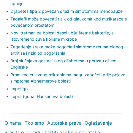
apneje
Dijabetes tipa 2 povezan s težim simptomima menopauze
Tadalafil može povećati rizik od glaukoma kod muškaraca s
povećanom prostatom
Novi tretman za bolesti desni ubija štetne bakterije, a
istovremeno čuva korisne mikrobe
Zagađenje zraka može pogoršati simptome reumatoidnog
artritisa i rizik od pogoršanja
Broj slučajeva gestacijskog dijabetesa u porastu diljem
Engleske
Promjene crijevnog mikrobioma mogu započeti prije pojave
simptoma Alzheimerove bolesti
Impetigo
Lepra (guba, Hansenova bolest)
O nama
Tko smo
Autorska prava
Oglašavanje
Pravila o obradi i zaštiti osobnih podataka