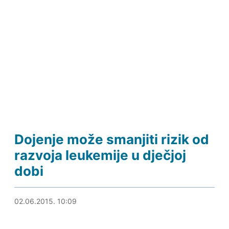
Dojenje može smanjiti rizik od
razvoja leukemije u dječjoj
dobi
02.06.2015. 12:28
02.06.2015. 10:09