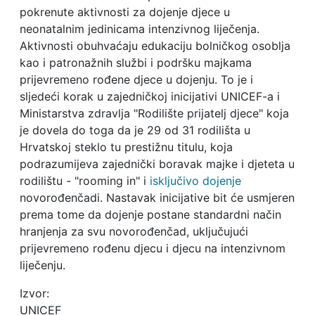
pokrenute aktivnosti za dojenje djece u
neonatalnim jedinicama intenzivnog liječenja.
Aktivnosti obuhvaćaju edukaciju bolničkog osoblja
kao i patronažnih službi i podršku majkama
prijevremeno rođene djece u dojenju. To je i
sljedeći korak u zajedničkoj inicijativi UNICEF-a i
Ministarstva zdravlja "Rodilište prijatelj djece" koja
je dovela do toga da je 29 od 31 rodilišta u
Hrvatskoj steklo tu prestižnu titulu, koja
podrazumijeva zajednički boravak majke i djeteta u
rodilištu - "rooming in" i
isključivo dojenje
novorođenčadi. Nastavak inicijative bit će usmjeren
prema tome da dojenje postane standardni način
hranjenja za svu novorođenčad, uključujući
prijevremeno rođenu djecu i djecu na intenzivnom
liječenju.
Izvor:
UNICEF