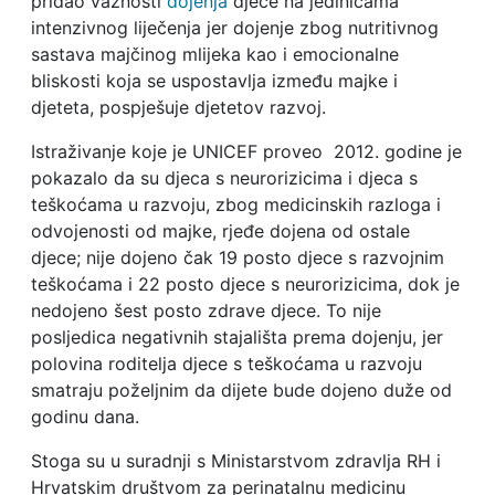
pridao važnosti
dojenja
djece na jedinicama
intenzivnog liječenja jer dojenje zbog nutritivnog
sastava majčinog mlijeka kao i emocionalne
bliskosti koja se uspostavlja između majke i
djeteta, pospješuje djetetov razvoj.
Istraživanje koje je UNICEF proveo 2012. godine je
pokazalo da su djeca s neurorizicima i djeca s
teškoćama u razvoju, zbog medicinskih razloga i
odvojenosti od majke, rjeđe dojena od ostale
djece; nije dojeno čak 19 posto djece s razvojnim
teškoćama i 22 posto djece s neurorizicima, dok je
nedojeno šest posto zdrave djece. To nije
posljedica negativnih stajališta prema dojenju, jer
polovina roditelja djece s teškoćama u razvoju
smatraju poželjnim da dijete bude dojeno duže od
godinu dana.
Stoga su u suradnji s Ministarstvom zdravlja RH i
Hrvatskim društvom za perinatalnu medicinu