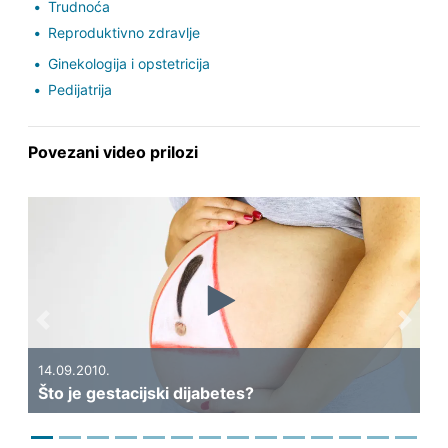
Trudnoća
Reproduktivno zdravlje
Ginekologija i opstetricija
Pedijatrija
Povezani video prilozi
Previous
Next
04.08.2010.
 dijabetes?
Liječenje neplodnosti - II