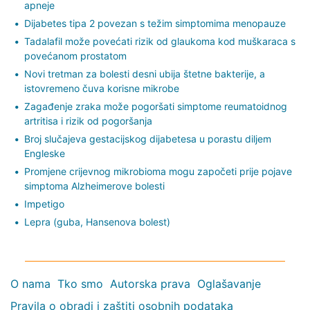
apneje
Dijabetes tipa 2 povezan s težim simptomima menopauze
Tadalafil može povećati rizik od glaukoma kod muškaraca s
povećanom prostatom
Novi tretman za bolesti desni ubija štetne bakterije, a
istovremeno čuva korisne mikrobe
Zagađenje zraka može pogoršati simptome reumatoidnog
artritisa i rizik od pogoršanja
Broj slučajeva gestacijskog dijabetesa u porastu diljem
Engleske
Promjene crijevnog mikrobioma mogu započeti prije pojave
simptoma Alzheimerove bolesti
Impetigo
Lepra (guba, Hansenova bolest)
O nama
Tko smo
Autorska prava
Oglašavanje
Pravila o obradi i zaštiti osobnih podataka