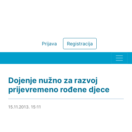
Prijava
Registracija
Dojenje nužno za razvoj
prijevremeno rođene djece
15.11.2013. 15:20
15.11.2013. 15:11