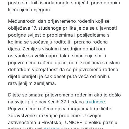
posto smrtnih ishoda moglo spriječiti pravodobnim
liječenjem i njegom.
Međunarodni dan prijevremeno rođenih koji se
obilježava 17. studenoga prilika je da se u javnosti
podigne svijest o problemima i posljedicama s
kojima se suočavaju roditelji i prerano rođena
djeca. Zemlje s visokim i srednjim dohotkom
ostvarile su velik napredak u smanjenju smrti
prijevremeno rođene djece, no u zemljama s niskim
dohotkom vjerojatnost da će prijevremeno rođeno
dijete umrijeti je čak deset puta veća od onih u
razvijenijim zemljama.
Dijete se smatra prijevremeno rođenim ako je došlo
na svijet prije navršenih 37 tjedana
trudnoće
.
Prijevremeno rođena djeca mogu imati različite
zdravstvene i razvojne probleme. U svojim
aktivnostima u Hrvatskoj, UNICEF je veliku pažnju