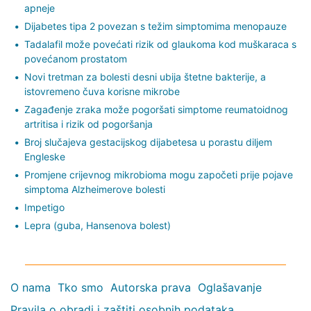
apneje
Dijabetes tipa 2 povezan s težim simptomima menopauze
Tadalafil može povećati rizik od glaukoma kod muškaraca s
povećanom prostatom
Novi tretman za bolesti desni ubija štetne bakterije, a
istovremeno čuva korisne mikrobe
Zagađenje zraka može pogoršati simptome reumatoidnog
artritisa i rizik od pogoršanja
Broj slučajeva gestacijskog dijabetesa u porastu diljem
Engleske
Promjene crijevnog mikrobioma mogu započeti prije pojave
simptoma Alzheimerove bolesti
Impetigo
Lepra (guba, Hansenova bolest)
O nama
Tko smo
Autorska prava
Oglašavanje
Pravila o obradi i zaštiti osobnih podataka