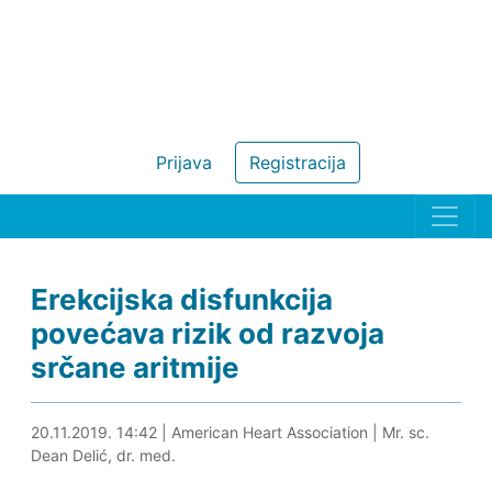
Prijava
Registracija
Erekcijska disfunkcija
povećava rizik od razvoja
srčane aritmije
20.11.2019. 14:58
20.11.2019. 14:42
|
American Heart Association
|
Mr. sc.
Dean Delić, dr. med.