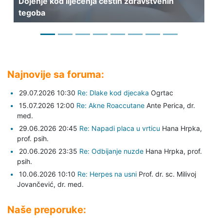
Dojenje kod liječenja čestih zdravstvenih
06
tegoba
Pr
Najnovije sa foruma:
29.07.2026 10:30
Re: Dlake kod djecaka
Ogrtac
15.07.2026 12:00
Re: Akne Roaccutane
Ante Perica,
dr.
med.
29.06.2026 20:45
Re: Napadi placa u vrticu
Hana Hrpka,
prof. psih.
20.06.2026 23:35
Re: Odbijanje nuzde
Hana Hrpka,
prof.
psih.
10.06.2026 10:10
Re: Herpes na usni
Prof. dr. sc. Milivoj
Jovančević,
dr. med.
Naše preporuke: