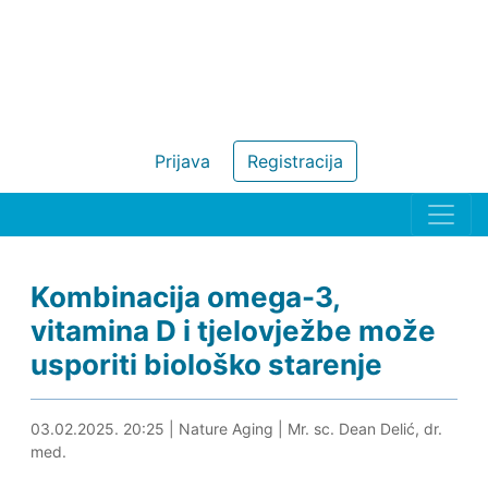
Prijava
Registracija
Kombinacija omega-3,
vitamina D i tjelovježbe može
usporiti biološko starenje
03.02.2025. 20:43
03.02.2025. 20:25
|
Nature Aging
|
Mr. sc. Dean Delić, dr.
med.