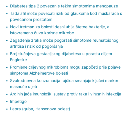
Dijabetes tipa 2 povezan s težim simptomima menopauze
Tadalafil može povećati rizik od glaukoma kod muškaraca s
povećanom prostatom
Novi tretman za bolesti desni ubija štetne bakterije, a
istovremeno čuva korisne mikrobe
Zagađenje zraka može pogoršati simptome reumatoidnog
artritisa i rizik od pogoršanja
Broj slučajeva gestacijskog dijabetesa u porastu diljem
Engleske
Promjene crijevnog mikrobioma mogu započeti prije pojave
simptoma Alzheimerove bolesti
Svakodnevna konzumacija rajčica smanjuje ključni marker
masnoće u jetri
Arginin jača imunološki sustav protiv raka i virusnih infekcija
Impetigo
Lepra (guba, Hansenova bolest)