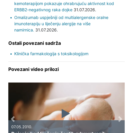
kemoterapijom pokazuje ohrabrujuću aktivnost kod
ERBB2-negativnog raka dojke
31.07.2026.
Omalizumab uspješniji od multialergenske oralne
imunoterapiju u liječenju alergije na više
namirnica.
31.07.2026.
Ostali povezani sadrža
Klinička farmakologija s toksikologijom
Povezani video prilozi
Previous
Next
07.05.2010.