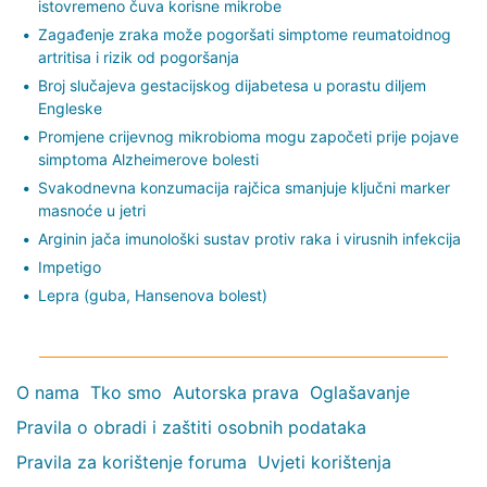
istovremeno čuva korisne mikrobe
Zagađenje zraka može pogoršati simptome reumatoidnog
artritisa i rizik od pogoršanja
Broj slučajeva gestacijskog dijabetesa u porastu diljem
Engleske
Promjene crijevnog mikrobioma mogu započeti prije pojave
simptoma Alzheimerove bolesti
Svakodnevna konzumacija rajčica smanjuje ključni marker
masnoće u jetri
Arginin jača imunološki sustav protiv raka i virusnih infekcija
Impetigo
Lepra (guba, Hansenova bolest)
O nama
Tko smo
Autorska prava
Oglašavanje
Pravila o obradi i zaštiti osobnih podataka
Pravila za korištenje foruma
Uvjeti korištenja