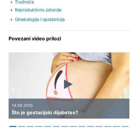
Trudnoća
Reproduktivno zdravlje
Ginekologija i opstetricija
Povezani video prilozi
Previous
Next
14.09.2010.
04
Što je gestacijski dijabetes?
Li