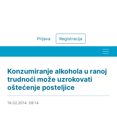
Prijava
Registracija
Konzumiranje alkohola u ranoj
trudnoći može uzrokovati
oštećenje posteljice
19.02.2014. 09:40
19.02.2014. 09:14