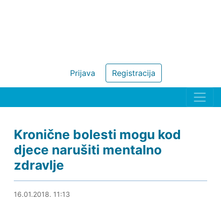
Prijava
Registracija
Kronične bolesti mogu kod
djece narušiti mentalno
zdravlje
16.01.2018. 11:37
16.01.2018. 11:13