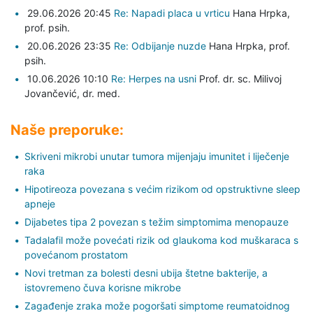
29.06.2026 20:45
Re: Napadi placa u vrticu
Hana Hrpka,
prof. psih.
20.06.2026 23:35
Re: Odbijanje nuzde
Hana Hrpka,
prof.
psih.
10.06.2026 10:10
Re: Herpes na usni
Prof. dr. sc. Milivoj
Jovančević,
dr. med.
Naše preporuke:
Skriveni mikrobi unutar tumora mijenjaju imunitet i liječenje
raka
Hipotireoza povezana s većim rizikom od opstruktivne sleep
apneje
Dijabetes tipa 2 povezan s težim simptomima menopauze
Tadalafil može povećati rizik od glaukoma kod muškaraca s
povećanom prostatom
Novi tretman za bolesti desni ubija štetne bakterije, a
istovremeno čuva korisne mikrobe
Zagađenje zraka može pogoršati simptome reumatoidnog