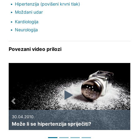
Hipertenzija (povišeni krvni tlak)
Moždani udar
Kardiologija
Neurologija
Povezani video prilozi
Previous
Next
30.04.2010.
29.0
Može li se hipertenzija spriječiti?
Što