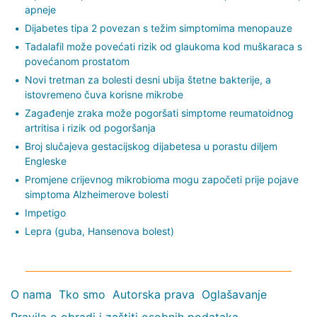
apneje
Dijabetes tipa 2 povezan s težim simptomima menopauze
Tadalafil može povećati rizik od glaukoma kod muškaraca s
povećanom prostatom
Novi tretman za bolesti desni ubija štetne bakterije, a
istovremeno čuva korisne mikrobe
Zagađenje zraka može pogoršati simptome reumatoidnog
artritisa i rizik od pogoršanja
Broj slučajeva gestacijskog dijabetesa u porastu diljem
Engleske
Promjene crijevnog mikrobioma mogu započeti prije pojave
simptoma Alzheimerove bolesti
Impetigo
Lepra (guba, Hansenova bolest)
O nama
Tko smo
Autorska prava
Oglašavanje
Pravila o obradi i zaštiti osobnih podataka