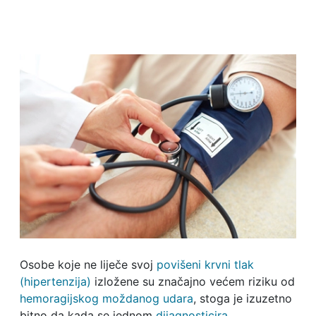
Osobe koje ne liječe svoj
povišeni krvni tlak
(hipertenzija)
izložene su značajno većem riziku od
hemoragijskog moždanog udara
, stoga je izuzetno
bitno da kada se jednom
dijagnosticira