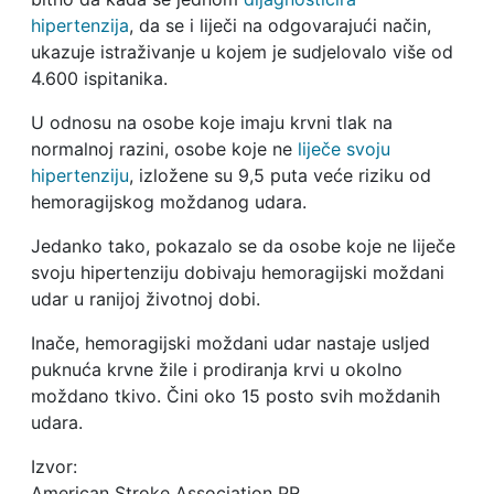
hipertenzija
, da se i liječi na odgovarajući način,
ukazuje istraživanje u kojem je sudjelovalo više od
4.600 ispitanika.
U odnosu na osobe koje imaju krvni tlak na
normalnoj razini, osobe koje ne
liječe svoju
hipertenziju
, izložene su 9,5 puta veće riziku od
hemoragijskog moždanog udara.
Jedanko tako, pokazalo se da osobe koje ne liječe
svoju hipertenziju dobivaju hemoragijski moždani
udar u ranijoj životnoj dobi.
Inače, hemoragijski moždani udar nastaje usljed
puknuća krvne žile i prodiranja krvi u okolno
moždano tkivo. Čini oko 15 posto svih moždanih
udara.
Izvor:
American Stroke Association PR