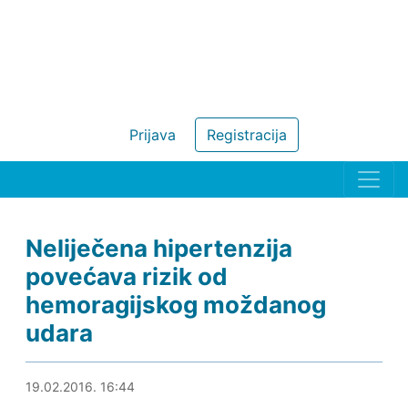
Prijava
Registracija
Neliječena hipertenzija
povećava rizik od
hemoragijskog moždanog
udara
19.02.2016. 17:05
19.02.2016. 16:44