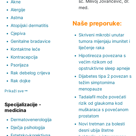
sc. Milivoj Jovančević,
dr.
Akne
med.
Alergije
Astma
Naše preporuke:
Atopijski dermatitis
Cjepiva
Skriveni mikrobi unutar
Genitalne bradavice
tumora mijenjaju imunitet i
liječenje raka
Kontaktne leće
Hipotireoza povezana s
Kontracepcija
većim rizikom od
Psorijaza
opstruktivne sleep apneje
Rak debelog crijeva
Dijabetes tipa 2 povezan s
Rak dojke
težim simptomima
menopauze
Prikaži sve
Tadalafil može povećati
rizik od glaukoma kod
Specijalizacije -
muškaraca s povećanom
medicina
prostatom
Dermatovenerologija
Novi tretman za bolesti
Dječja psihologija
desni ubija štetne
Estetsko-korektivna