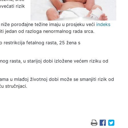
većati rizik
 niže porođajne težine imaju u prosjeku veći
indeks
ti jedan od razloga nenormalnog rada srca.
 restrikcija fetalnog rasta, 25 žena s
lnog rasta, u starijoj dobi izložene većem riziku od
ama u mlađoj životnoj dobi može se smanjiti rizik od
ču stručnjaci.