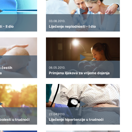
03.08.2010.
 - II dio
Liječenje neplodnosti - I dio
a čestih
06.05.2010.
a
Primjena lijekova za vrijeme dojenja
22.04.2010.
bolesti u trudnoći
Liječenje hipertenzije u trudnoći