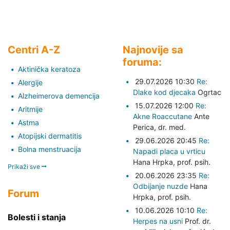
Centri A-Z
Najnovije sa
foruma:
Aktinička keratoza
29.07.2026 10:30
Re:
Alergije
Dlake kod djecaka
Ogrtac
Alzheimerova demencija
15.07.2026 12:00
Re:
Aritmije
Akne Roaccutane
Ante
Astma
Perica,
dr. med.
Atopijski dermatitis
29.06.2026 20:45
Re:
Bolna menstruacija
Napadi placa u vrticu
Hana Hrpka,
prof. psih.
Prikaži sve
20.06.2026 23:35
Re:
Odbijanje nuzde
Hana
Forum
Hrpka,
prof. psih.
10.06.2026 10:10
Re:
Bolesti i stanja
Herpes na usni
Prof. dr.