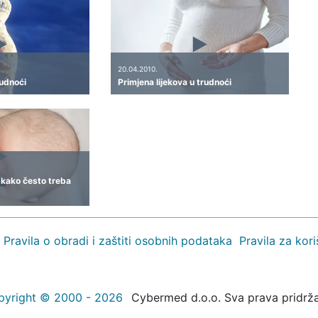
20.04.2010.
rudnoći
Primjena lijekova u trudnoći
i kako često treba
Pravila o obradi i zaštiti osobnih podataka
Pravila za kor
pyright © 2000 - 2026
Cybermed d.o.o. Sva prava pridrž