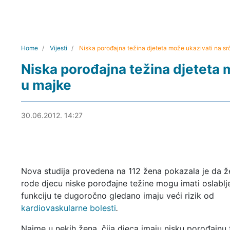
Home
Vijesti
Niska porođajna težina djeteta može ukazivati na s
Niska porođajna težina djeteta 
u majke
30.06.2012. 15:08
30.06.2012. 14:27
Nova studija provedena na 112 žena pokazala je da ž
rode djecu niske porođajne težine mogu imati oslablj
funkciju te dugoročno gledano imaju veći rizik od
kardiovaskularne bolesti
.
Naime u nekih žena, čija djeca imaju nisku porođajnu 