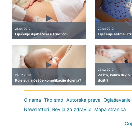
21.04.2010.
20.04.2010.
Liječenje dijabetesa u trudnoći
Liječenje astme u t
23.02.2010.
Zašto, koliko dugo 
24.02.2010.
Koje su najčešće komplikacije dojenja?
dojiti?
O nama
Tko smo
Autorska prava
Oglašavanje
Newsletteri
Revija za zdravlje
Mapa stranica
Co