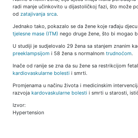
radi manje učinkovito u dijastoličkoj fazi, što može po
od
zatajivanja srca
.
Jednako tako, pokazalo se da žene koje rađaju djecu
tjelesne mase (ITM)
nego druge žene, što bi mogao bi
U studiji je sudjelovalo 29 žena sa stanjem znanim kao
preeklampsijom
i 58 žena s normalnom
trudnoćom
.
Inače od ranije se zna da su žene sa restrikcijom feta
kardiovaskularne bolesti
i smrti.
Promjenama u načinu života i medicinskim intervencij
razvoja
kardovaskularne bolesti
i smrti u starosti, isti
Izvor:
Hypertension