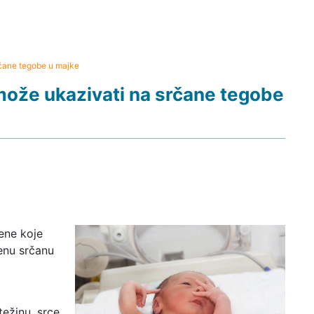
rčane tegobe u majke
može ukazivati na srčane tegobe
ene koje
enu srčanu
težinu, srce