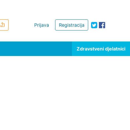
ŽI
Prijava
Registracija
Zdravstveni djelatnici