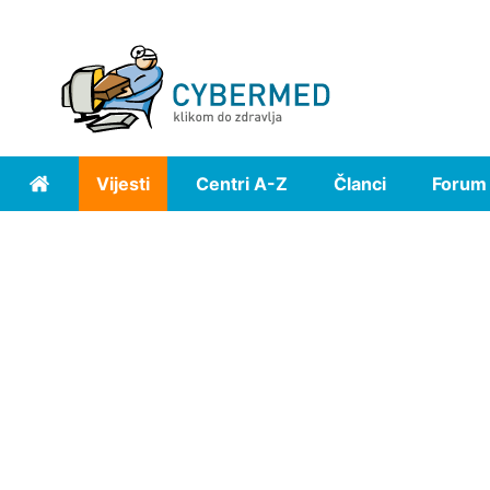
Vijesti
Centri A-Z
Članci
Forum
Home