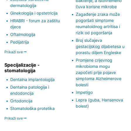
bakterije, a istovremeno
dermatologija
čuva korisne mikrobe
Ginekologija i opstetricija
Zagađenje zraka može
pogoršati simptome
HRABRI - forum za zaštitu
reumatoidnog artritisa i
djece
rizik od pogoršanja
Oftalmologija
Broj slučajeva
Pedijatrija
gestacijskog dijabetesa u
Prikaži sve
porastu diljem Engleske
Promjene crijevnog
Specijalizacije -
mikrobioma mogu
stomatologija
započeti prije pojave
simptoma Alzheimerove
Dentalna implantologija
bolesti
Dentalna patologija i
Impetigo
endodoncija
Lepra (guba, Hansenova
Ortodoncija
bolest)
Stomatološka protetika
Prikaži sve