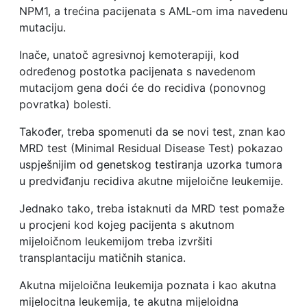
NPM1, a trećina pacijenata s AML-om ima navedenu
mutaciju.
Inače, unatoč agresivnoj kemoterapiji, kod
određenog postotka pacijenata s navedenom
mutacijom gena doći će do recidiva (ponovnog
povratka) bolesti.
Također, treba spomenuti da se novi test, znan kao
MRD test (Minimal Residual Disease Test) pokazao
uspješnijim od genetskog testiranja uzorka tumora
u predviđanju recidiva akutne mijeloične leukemije.
Jednako tako, treba istaknuti da MRD test pomaže
u procjeni kod kojeg pacijenta s akutnom
mijeloičnom leukemijom treba izvršiti
transplantaciju matičnih stanica.
Akutna mijeloična leukemija poznata i kao akutna
mijelocitna leukemija, te akutna mijeloidna