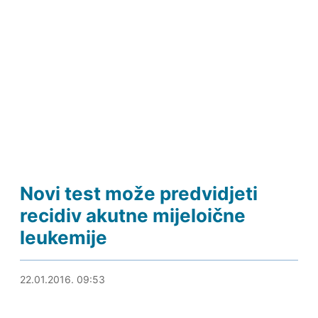
Novi test može predvidjeti
recidiv akutne mijeloične
leukemije
22.01.2016. 10:23
22.01.2016. 09:53