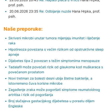
prof. psih.
20.06.2026 23:35
Re: Odbijanje nuzde
Hana Hrpka,
prof.
psih.
Naše preporuke:
Skriveni mikrobi unutar tumora mijenjaju imunitet i liječenje
raka
Hipotireoza povezana s većim rizikom od opstruktivne sleep
apneje
Dijabetes tipa 2 povezan s težim simptomima menopauze
Tadalafil može povećati rizik od glaukoma kod muškaraca s
povećanom prostatom
Novi tretman za bolesti desni ubija štetne bakterije, a
istovremeno čuva korisne mikrobe
Zagađenje zraka može pogoršati simptome reumatoidnog
artritisa i rizik od pogoršanja
Broj slučajeva gestacijskog dijabetesa u porastu diljem
Engleske