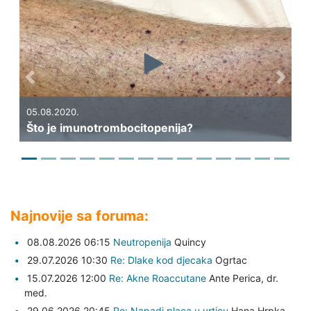
Previous
Next
05.08.2020.
30.07
Što je imunotrombocitopenija?
Što j
Najnovije sa foruma:
08.08.2026 06:15
Neutropenija
Quincy
29.07.2026 10:30
Re: Dlake kod djecaka
Ogrtac
15.07.2026 12:00
Re: Akne Roaccutane
Ante Perica,
dr.
med.
29.06.2026 20:45
Re: Napadi placa u vrticu
Hana Hrpka,