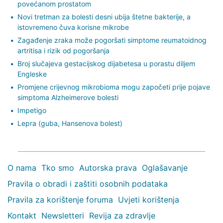
povećanom prostatom
Novi tretman za bolesti desni ubija štetne bakterije, a
istovremeno čuva korisne mikrobe
Zagađenje zraka može pogoršati simptome reumatoidnog
artritisa i rizik od pogoršanja
Broj slučajeva gestacijskog dijabetesa u porastu diljem
Engleske
Promjene crijevnog mikrobioma mogu započeti prije pojave
simptoma Alzheimerove bolesti
Impetigo
Lepra (guba, Hansenova bolest)
O nama
Tko smo
Autorska prava
Oglašavanje
Pravila o obradi i zaštiti osobnih podataka
Pravila za korištenje foruma
Uvjeti korištenja
Kontakt
Newsletteri
Revija za zdravlje