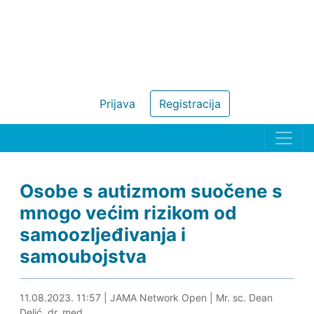
Prijava
Registracija
Osobe s autizmom suočene s
mnogo većim rizikom od
samoozljeđivanja i
samoubojstva
11.08.2023. 12:12
11.08.2023. 11:57
|
JAMA Network Open
|
Mr. sc. Dean
Delić, dr. med.