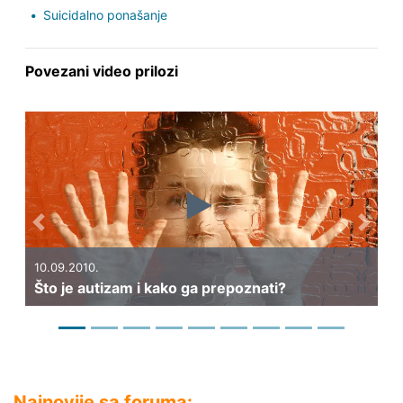
Suicidalno ponašanje
Povezani video prilozi
Previous
Next
10.09.2010.
20
Što je autizam i kako ga prepoznati?
Št
Najnovije sa foruma: