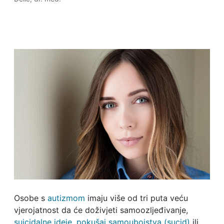
Osobe s
autizmom
imaju više od tri puta veću
vjerojatnost da će doživjeti samoozljeđivanje,
suicidalne ideje
,
pokušaj samoubojstva (sucid)
ili