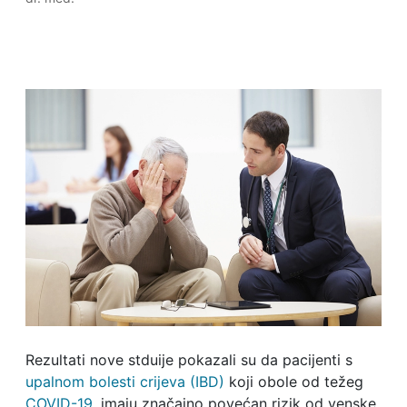
Rezultati nove stduije pokazali su da pacijenti s
upalnom bolesti crijeva (IBD)
koji obole od težeg
COVID-19
, imaju značajno povećan rizik od venske