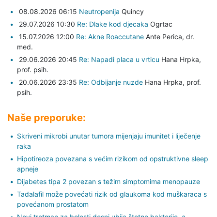
08.08.2026 06:15
Neutropenija
Quincy
29.07.2026 10:30
Re: Dlake kod djecaka
Ogrtac
15.07.2026 12:00
Re: Akne Roaccutane
Ante Perica,
dr.
med.
29.06.2026 20:45
Re: Napadi placa u vrticu
Hana Hrpka,
prof. psih.
20.06.2026 23:35
Re: Odbijanje nuzde
Hana Hrpka,
prof.
psih.
Naše preporuke:
Skriveni mikrobi unutar tumora mijenjaju imunitet i liječenje
raka
Hipotireoza povezana s većim rizikom od opstruktivne sleep
apneje
Dijabetes tipa 2 povezan s težim simptomima menopauze
Tadalafil može povećati rizik od glaukoma kod muškaraca s
povećanom prostatom
Novi tretman za bolesti desni ubija štetne bakterije, a