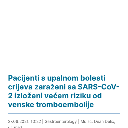
Pacijenti s upalnom bolesti
crijeva zaraženi sa SARS-CoV-
2 izloženi većem riziku od
venske tromboembolije
27.06.2021. 10:40
27.06.2021. 10:22
|
Gastroenterology
|
Mr. sc. Dean Delić,
dr. med.