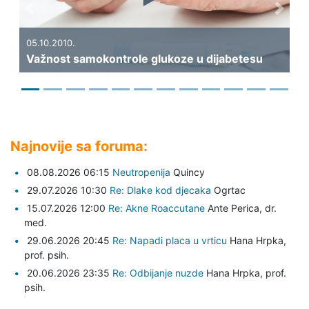
Previous
Next
19.
Kak
05.10.2010.
Važnost samokontrole glukoze u dijabetesu
di
Najnovije sa foruma:
08.08.2026 06:15
Neutropenija
Quincy
29.07.2026 10:30
Re: Dlake kod djecaka
Ogrtac
15.07.2026 12:00
Re: Akne Roaccutane
Ante Perica,
dr.
med.
29.06.2026 20:45
Re: Napadi placa u vrticu
Hana Hrpka,
prof. psih.
20.06.2026 23:35
Re: Odbijanje nuzde
Hana Hrpka,
prof.
psih.