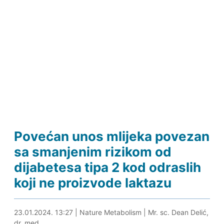
Povećan unos mlijeka povezan
sa smanjenim rizikom od
dijabetesa tipa 2 kod odraslih
koji ne proizvode laktazu
23.01.2024. 13:41
23.01.2024. 13:27
|
Nature Metabolism
|
Mr. sc. Dean Delić,
dr. med.