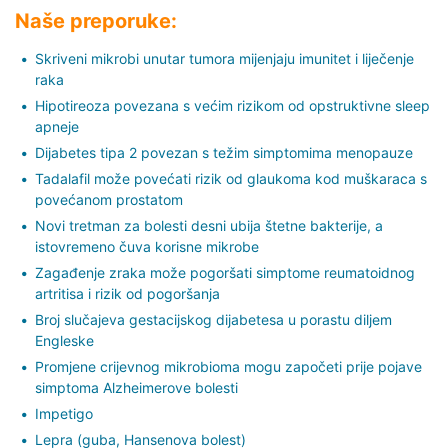
Naše preporuke:
Skriveni mikrobi unutar tumora mijenjaju imunitet i liječenje
raka
Hipotireoza povezana s većim rizikom od opstruktivne sleep
apneje
Dijabetes tipa 2 povezan s težim simptomima menopauze
Tadalafil može povećati rizik od glaukoma kod muškaraca s
povećanom prostatom
Novi tretman za bolesti desni ubija štetne bakterije, a
istovremeno čuva korisne mikrobe
Zagađenje zraka može pogoršati simptome reumatoidnog
artritisa i rizik od pogoršanja
Broj slučajeva gestacijskog dijabetesa u porastu diljem
Engleske
Promjene crijevnog mikrobioma mogu započeti prije pojave
simptoma Alzheimerove bolesti
Impetigo
Lepra (guba, Hansenova bolest)