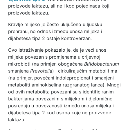
proizvode laktazu, ali ne i kod pojedinaca koji
proizvode laktazu.
Kravlje mlijeko je često uključeno u ljudsku
prehranu, no odnos između unosa mlijeka i
dijabetesa tipa 2 ostaje kontroverzan.
Ovo istraživanje pokazalo je, da je veći unos
mlijeka povezan s promjenama u crijevnoj
mikrobioti (na primjer, obogaćena
Bifidobacterium
i
smanjena
Prevotella
) i cirkulirajućim metabolitima
(na primjer, povećani indolepropionat i smanjeni
metaboliti aminokiselina razgranatog lanca). Mnogi
od ovih metabolita povezani su s identificiranim
bakterijama povezanim s mlijekom i djelomično
posreduju u povezanosti između unosa mlijeka i
dijabetesa tipa 2 kod osoba koje ne proizvode
laktazu.