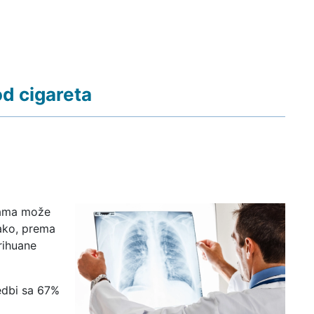
od cigareta
vama može
ako, prema
rihuane
edbi sa 67%