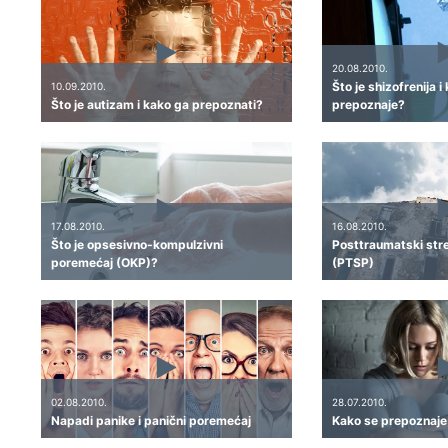
20.08.2010.
Što je shizofrenija i
10.09.2010.
Što je autizam i kako ga prepoznati?
prepoznaje?
17.08.2010.
16.08.2010.
Što je opsesivno-kompulzivni
Posttraumatski str
poremećaj (OKP)?
(PTSP)
02.08.2010.
28.07.2010.
Napadi panike i panični poremećaj
Kako se prepoznaje i