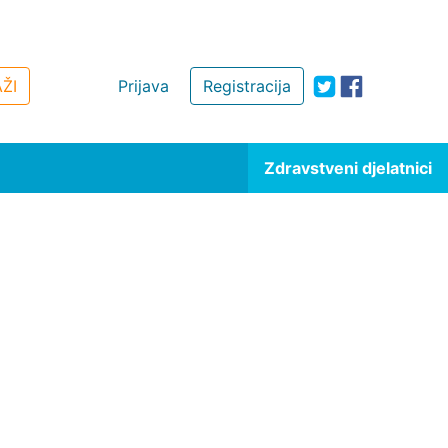
ŽI
Prijava
Registracija
Zdravstveni djelatnici