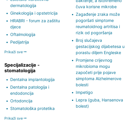
bakterije, a istovremeno
dermatologija
čuva korisne mikrobe
Ginekologija i opstetricija
Zagađenje zraka može
pogoršati simptome
HRABRI - forum za zaštitu
reumatoidnog artritisa i
djece
rizik od pogoršanja
Oftalmologija
Broj slučajeva
Pedijatrija
gestacijskog dijabetesa u
Prikaži sve
porastu diljem Engleske
Promjene crijevnog
Specijalizacije -
mikrobioma mogu
stomatologija
započeti prije pojave
simptoma Alzheimerove
Dentalna implantologija
bolesti
Dentalna patologija i
Impetigo
endodoncija
Lepra (guba, Hansenova
Ortodoncija
bolest)
Stomatološka protetika
Prikaži sve