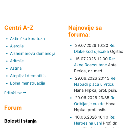
Centri A-Z
Najnovije sa
foruma:
Aktinička keratoza
29.07.2026 10:30
Re:
Alergije
Dlake kod djecaka
Ogrtac
Alzheimerova demencija
15.07.2026 12:00
Re:
Aritmije
Akne Roaccutane
Ante
Astma
Perica,
dr. med.
Atopijski dermatitis
29.06.2026 20:45
Re:
Bolna menstruacija
Napadi placa u vrticu
Hana Hrpka,
prof. psih.
Prikaži sve
20.06.2026 23:35
Re:
Odbijanje nuzde
Hana
Forum
Hrpka,
prof. psih.
10.06.2026 10:10
Re:
Bolesti i stanja
Herpes na usni
Prof. dr.