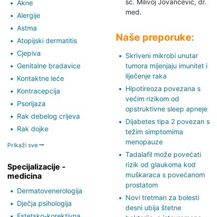
sc. Milivoj Jovančević,
dr.
Akne
med.
Alergije
Astma
Naše preporuke:
Atopijski dermatitis
Cjepiva
Skriveni mikrobi unutar
Genitalne bradavice
tumora mijenjaju imunitet i
liječenje raka
Kontaktne leće
Hipotireoza povezana s
Kontracepcija
većim rizikom od
Psorijaza
opstruktivne sleep apneje
Rak debelog crijeva
Dijabetes tipa 2 povezan s
Rak dojke
težim simptomima
menopauze
Prikaži sve
Tadalafil može povećati
rizik od glaukoma kod
Specijalizacije -
muškaraca s povećanom
medicina
prostatom
Dermatovenerologija
Novi tretman za bolesti
Dječja psihologija
desni ubija štetne
Estetsko-korektivna