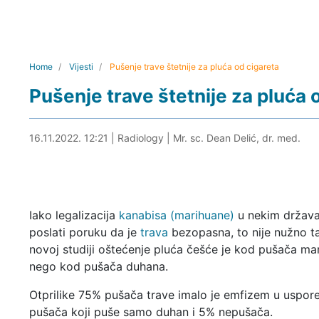
Home
Vijesti
Pušenje trave štetnije za pluća od cigareta
Pušenje trave štetnije za pluća 
16.11.2022. 12:39
16.11.2022. 12:21
|
Radiology
|
Mr. sc. Dean Delić, dr. med.
Iako legalizacija
kanabisa (marihuane)
u nekim drža
poslati poruku da je
trava
bezopasna, to nije nužno t
novoj studiji oštećenje pluća češće je kod pušača ma
nego kod pušača duhana.
Otprilike 75% pušača trave imalo je emfizem u uspor
pušača koji puše samo duhan i 5% nepušača.