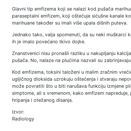
Glavni tip emfizema koji se nalazi kod pušača marihu
paraseptalni emfizem, koji oštećuje sićušne kanale ko
marihuane također su imali više upala dišnih puteva.
Jednako tako, valja spomenuti, da su neki muškarci ko
ih je imalo povećano tkivo dojke.
Znanstvenici nisu pronašli razliku u nakupljanju kalci
pušača. No, nalaze na plućima nazvali su zabrinjavaj
Kod emfizema, toksini taloženi u malim zračnim vreći
ugljičnog dioksida uzrokuju oštećenja i stvaraju nepo
može povratiti što u biti narušava funkciju izmjene p
simptome, ali s vremenom, kako emfizem napreduje, p
hripanja i otežanog disanja.
Izvor:
Radiology