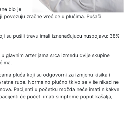
ane bio je
ji povezuju zračne vrećice u plućima. Pušači
ji su pušili travu imali iznenađujuću nuspojavu: 38%
ja u glavnim arterijama srca između dvije skupine
ućima.
cama pluća koji su odgovorni za izmjenu kisika i
vratne rupe. Normalno plućno tkivo se više nikad ne
linova. Pacijenti u početku možda neće imati nikakve
acijenti će početi imati simptome poput kašalja,