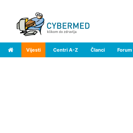
Vijesti
Centri A-Z
Članci
Forum
Home