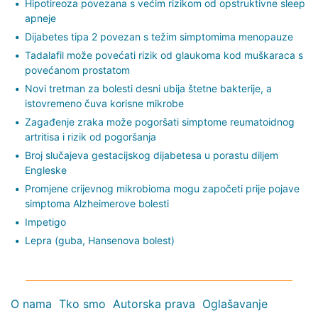
Hipotireoza povezana s većim rizikom od opstruktivne sleep
apneje
Dijabetes tipa 2 povezan s težim simptomima menopauze
Tadalafil može povećati rizik od glaukoma kod muškaraca s
povećanom prostatom
Novi tretman za bolesti desni ubija štetne bakterije, a
istovremeno čuva korisne mikrobe
Zagađenje zraka može pogoršati simptome reumatoidnog
artritisa i rizik od pogoršanja
Broj slučajeva gestacijskog dijabetesa u porastu diljem
Engleske
Promjene crijevnog mikrobioma mogu započeti prije pojave
simptoma Alzheimerove bolesti
Impetigo
Lepra (guba, Hansenova bolest)
O nama
Tko smo
Autorska prava
Oglašavanje