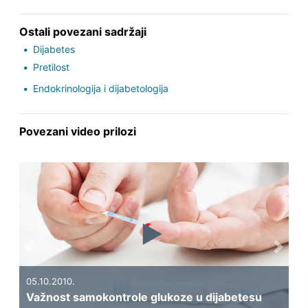
Ostali povezani sadržaji
Dijabetes
Pretilost
Endokrinologija i dijabetologija
Povezani video prilozi
Previous
Next
19
Ka
05.10.2010.
Važnost samokontrole glukoze u dijabetesu
di