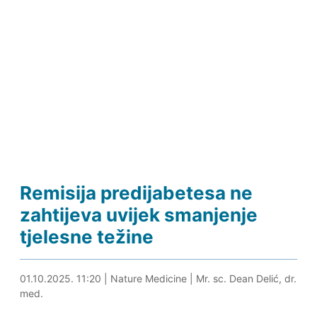
Remisija predijabetesa ne
zahtijeva uvijek smanjenje
tjelesne težine
01.10.2025. 11:49
01.10.2025. 11:20
|
Nature Medicine
|
Mr. sc. Dean Delić, dr.
med.