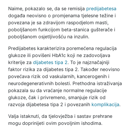
Naime, pokazalo se, da se remisija
predijabetesa
događa neovisno o promjenama tjelesne težine i
povezana je sa zdravijom raspodjelom masti,
poboljšanom funkcijom beta-stanica gušterače i
poboljšanom osjetljivošću na inzulin.
Predijabetes karakterizira poremećena regulacija
glukoze ili povišeni HbA1c koji ne zadovoljava
kriterije za
dijabetes tipa 2
. To je najznačajniji
faktor rizika za dijabetes tipa 2. Također neovisno
povećava rizik od vaskularnih, kancerogenih i
neurodegenerativnih bolesti. Prethodna istraživanja
pokazala su da vraćanje normalne regulacije
glukoze, čak i privremeno, smanjuje rizik od
razvoja dijabetesa tipa 2 i povezanih
komplikacija
.
Valja istaknuti, da tjelovježba i sastav prehrane
mogu doprinijeti ovim povoljnim ishodima.