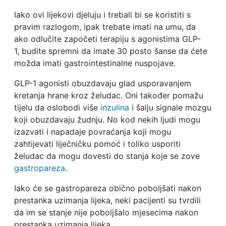
Iako ovi lijekovi djeluju i trebali bi se koristiti s
pravim razlogom, ipak trebate imati na umu, da
ako odlučite započeti terapiju s agonistima GLP-
1, budite spremni da imate 30 posto šanse da ćete
možda imati gastrointestinalne nuspojave.
GLP-1 agonisti obuzdavaju glad usporavanjem
kretanja hrane kroz želudac. Oni također pomažu
tijelu da oslobodi više
inzulina
i šalju signale mozgu
koji obuzdavaju žudnju. No kod nekih ljudi mogu
izazvati i napadaje povraćanja koji mogu
zahtijevati liječničku pomoć i toliko usporiti
želudac da mogu dovesti do stanja koje se zove
gastropareza
.
Iako će se gastropareza obično poboljšati nakon
prestanka uzimanja lijeka, neki pacijenti su tvrdili
da im se stanje nije poboljšalo mjesecima nakon
prestanka uzimanja lijeka.