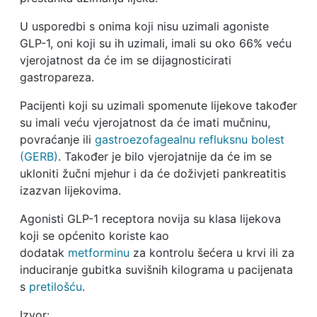
U usporedbi s onima koji nisu uzimali agoniste
GLP-1, oni koji su ih uzimali, imali su oko 66% veću
vjerojatnost da će im se dijagnosticirati
gastropareza.
Pacijenti koji su uzimali spomenute lijekove također
su imali veću vjerojatnost da će imati mučninu,
povraćanje ili
gastroezofagealnu refluksnu bolest
(GERB)
. Također je bilo vjerojatnije da će im se
ukloniti žučni mjehur i da će doživjeti pankreatitis
izazvan lijekovima.
Agonisti GLP-1 receptora novija su klasa lijekova
koji se općenito koriste kao
dodatak
metforminu
za kontrolu šećera u krvi ili za
induciranje gubitka suvišnih kilograma u pacijenata
s
pretilošću
.
Izvor: