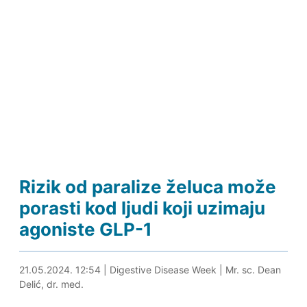
Rizik od paralize želuca može
porasti kod ljudi koji uzimaju
agoniste GLP-1
21.05.2024. 13:10
21.05.2024. 12:54
|
Digestive Disease Week
|
Mr. sc. Dean
Delić, dr. med.