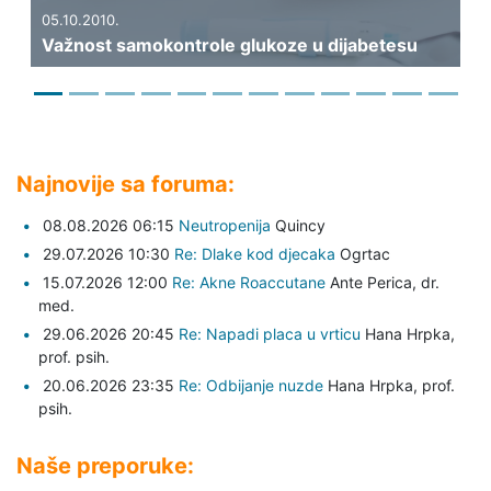
Kakva bi treba
10.
t samokontrole glukoze u dijabetesu
dijabetesa?
Najnovije sa foruma:
08.08.2026 06:15
Neutropenija
Quincy
29.07.2026 10:30
Re: Dlake kod djecaka
Ogrtac
15.07.2026 12:00
Re: Akne Roaccutane
Ante Perica,
dr.
med.
29.06.2026 20:45
Re: Napadi placa u vrticu
Hana Hrpka,
prof. psih.
20.06.2026 23:35
Re: Odbijanje nuzde
Hana Hrpka,
prof.
psih.
Naše preporuke: