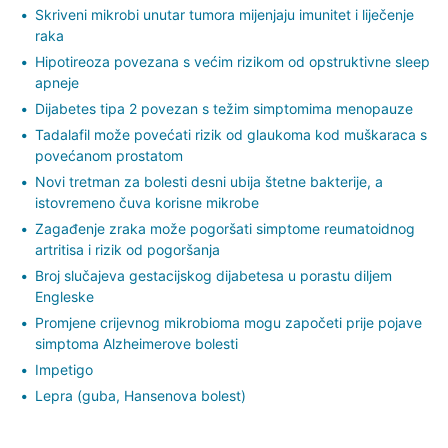
Skriveni mikrobi unutar tumora mijenjaju imunitet i liječenje
raka
Hipotireoza povezana s većim rizikom od opstruktivne sleep
apneje
Dijabetes tipa 2 povezan s težim simptomima menopauze
Tadalafil može povećati rizik od glaukoma kod muškaraca s
povećanom prostatom
Novi tretman za bolesti desni ubija štetne bakterije, a
istovremeno čuva korisne mikrobe
Zagađenje zraka može pogoršati simptome reumatoidnog
artritisa i rizik od pogoršanja
Broj slučajeva gestacijskog dijabetesa u porastu diljem
Engleske
Promjene crijevnog mikrobioma mogu započeti prije pojave
simptoma Alzheimerove bolesti
Impetigo
Lepra (guba, Hansenova bolest)