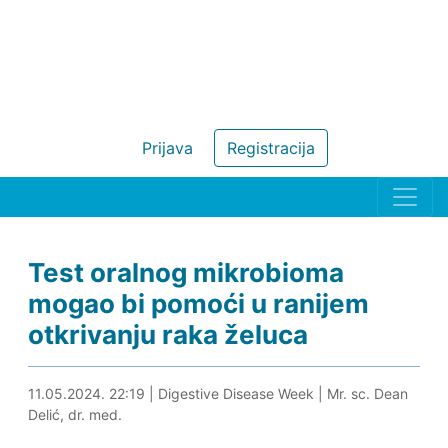
Prijava
Registracija
Test oralnog mikrobioma
mogao bi pomoći u ranijem
otkrivanju raka želuca
11.05.2024. 22:32
11.05.2024. 22:19
|
Digestive Disease Week
|
Mr. sc. Dean
Delić, dr. med.