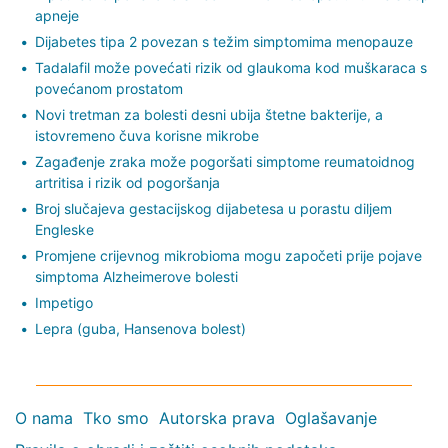
apneje
Dijabetes tipa 2 povezan s težim simptomima menopauze
Tadalafil može povećati rizik od glaukoma kod muškaraca s
povećanom prostatom
Novi tretman za bolesti desni ubija štetne bakterije, a
istovremeno čuva korisne mikrobe
Zagađenje zraka može pogoršati simptome reumatoidnog
artritisa i rizik od pogoršanja
Broj slučajeva gestacijskog dijabetesa u porastu diljem
Engleske
Promjene crijevnog mikrobioma mogu započeti prije pojave
simptoma Alzheimerove bolesti
Impetigo
Lepra (guba, Hansenova bolest)
O nama
Tko smo
Autorska prava
Oglašavanje