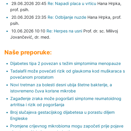
29.06.2026 20:45
Re: Napadi placa u vrticu
Hana Hrpka,
prof. psih.
20.06.2026 23:35
Re: Odbijanje nuzde
Hana Hrpka,
prof.
psih.
10.06.2026 10:10
Re: Herpes na usni
Prof. dr. sc. Milivoj
Jovančević,
dr. med.
Naše preporuke:
Dijabetes tipa 2 povezan s težim simptomima menopauze
Tadalafil može povećati rizik od glaukoma kod muškaraca s
povećanom prostatom
Novi tretman za bolesti desni ubija štetne bakterije, a
istovremeno čuva korisne mikrobe
Zagađenje zraka može pogoršati simptome reumatoidnog
artritisa i rizik od pogoršanja
Broj slučajeva gestacijskog dijabetesa u porastu diljem
Engleske
Promjene crijevnog mikrobioma mogu započeti prije pojave