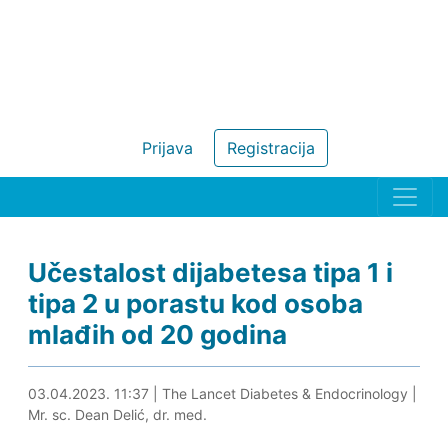
Prijava
Registracija
Učestalost dijabetesa tipa 1 i
tipa 2 u porastu kod osoba
mlađih od 20 godina
03.04.2023. 11:54
03.04.2023. 11:37
|
The Lancet Diabetes & Endocrinology
|
Mr. sc. Dean Delić, dr. med.