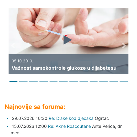
Previous
Next
19
Ka
05.10.2010.
Važnost samokontrole glukoze u dijabetesu
di
Najnovije sa foruma:
29.07.2026 10:30
Re: Dlake kod djecaka
Ogrtac
15.07.2026 12:00
Re: Akne Roaccutane
Ante Perica,
dr.
med.