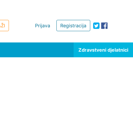
ŽI
Prijava
Registracija
Zdravstveni djelatnici