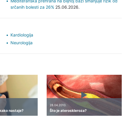
Mediteranska prehrana na biljnoj bazi smanjuje rizik od
srčanih bolesti za 26%
25.06.2026.
Kardiologija
Neurologija
28.04.2010.
i kako nastaje?
Što je ateroskleroza?