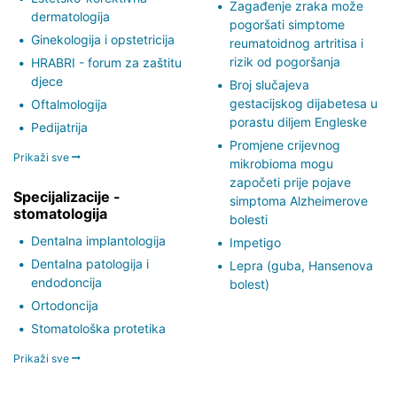
Zagađenje zraka može
dermatologija
pogoršati simptome
Ginekologija i opstetricija
reumatoidnog artritisa i
rizik od pogoršanja
HRABRI - forum za zaštitu
djece
Broj slučajeva
gestacijskog dijabetesa u
Oftalmologija
porastu diljem Engleske
Pedijatrija
Promjene crijevnog
Prikaži sve
mikrobioma mogu
započeti prije pojave
Specijalizacije -
simptoma Alzheimerove
stomatologija
bolesti
Dentalna implantologija
Impetigo
Dentalna patologija i
Lepra (guba, Hansenova
endodoncija
bolest)
Ortodoncija
Stomatološka protetika
Prikaži sve