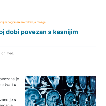
kasnijim pogoršanjem zdravlja mozga
loj dobi povezan s kasnijim
, dr. med.
povezana je
e tvari u
ano je s
većanje