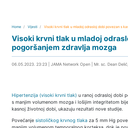
Home
Vijesti
Visoki krvni tlak u mladoj odrasloj dobi povezan s 
Visoki krvni tlak u mladoj odras
pogoršanjem zdravlja mozga
07.05.2023. 01:42
06.05.2023. 23:23
|
JAMA Network Open
|
Mr. sc. Dean Delić
Hipertenzija (visoki krvni tlak)
u ranoj odrasloj dobi 
s manjim volumenom mozga i lošijim integritetom bijel
kasnoj životnoj dobi, ukazuju rezultati nove studije.
Povećanje
sistoličkog krvnog tlaka
za 5 mm Hg povez
manjim volumenom temporalnog korteksa, dok je po