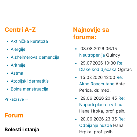
Centri A-Z
Najnovije sa
foruma:
Aktinička keratoza
08.08.2026 06:15
Alergije
Neutropenija
Quincy
Alzheimerova demencija
29.07.2026 10:30
Re:
Aritmije
Dlake kod djecaka
Ogrtac
Astma
15.07.2026 12:00
Re:
Atopijski dermatitis
Akne Roaccutane
Ante
Bolna menstruacija
Perica,
dr. med.
29.06.2026 20:45
Re:
Prikaži sve
Napadi placa u vrticu
Hana Hrpka,
prof. psih.
Forum
20.06.2026 23:35
Re:
Odbijanje nuzde
Hana
Bolesti i stanja
Hrpka,
prof. psih.