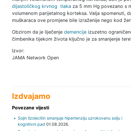
dijastoličkog krvnog tlaka
za 5 mm Hg povezano s 
volumenom parijetalnog korteksa. Valja spomenuti, d
muškaraca ove promjene bile izraženije nego kod žen
Obzirom da je liječenje
demencije
izuzetno ograničeno,
čimbenika tijekom života ključno je za smanjenje ter
Izvor:
JAMA Network Open
Izdvajamo
Povezane vijesti
Sojin lizolecitin smanjuje hipertenziju uzrokovanu solju i
kognitivni pad
01.08.2026.