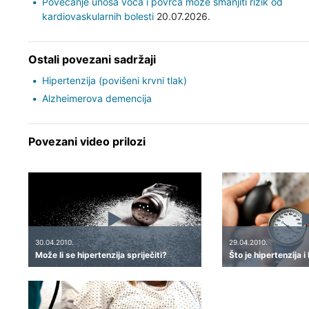
Povećanje unosa voća i povrća može smanjiti rizik od
kardiovaskularnih bolesti
20.07.2026.
Ostali povezani sadržaji
Hipertenzija (povišeni krvni tlak)
Alzheimerova demencija
Povezani video prilozi
30.04.2010.
29.04.2010.
Može li se hipertenzija spriječiti?
Što je hipertenzija 