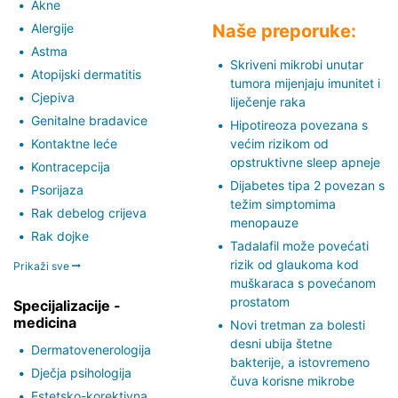
Akne
Alergije
Naše preporuke:
Astma
Skriveni mikrobi unutar
Atopijski dermatitis
tumora mijenjaju imunitet i
Cjepiva
liječenje raka
Genitalne bradavice
Hipotireoza povezana s
Kontaktne leće
većim rizikom od
opstruktivne sleep apneje
Kontracepcija
Dijabetes tipa 2 povezan s
Psorijaza
težim simptomima
Rak debelog crijeva
menopauze
Rak dojke
Tadalafil može povećati
rizik od glaukoma kod
Prikaži sve
muškaraca s povećanom
prostatom
Specijalizacije -
medicina
Novi tretman za bolesti
desni ubija štetne
Dermatovenerologija
bakterije, a istovremeno
Dječja psihologija
čuva korisne mikrobe
Estetsko-korektivna