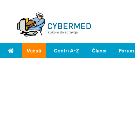
Vijesti
Centri A-Z
Članci
Forum
Home