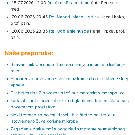
15.07.2026 12:00
Re: Akne Roaccutane
Ante Perica,
dr.
med.
29.06.2026 20:45
Re: Napadi placa u vrticu
Hana Hrpka,
prof. psih.
20.06.2026 23:35
Re: Odbijanje nuzde
Hana Hrpka,
prof.
psih.
Naše preporuke:
Skriveni mikrobi unutar tumora mijenjaju imunitet i liječenje
raka
Hipotireoza povezana s većim rizikom od opstruktivne sleep
apneje
Dijabetes tipa 2 povezan s težim simptomima menopauze
Tadalafil može povećati rizik od glaukoma kod muškaraca s
povećanom prostatom
Novi tretman za bolesti desni ubija štetne bakterije, a
istovremeno čuva korisne mikrobe
Zagađenje zraka može pogoršati simptome reumatoidnog