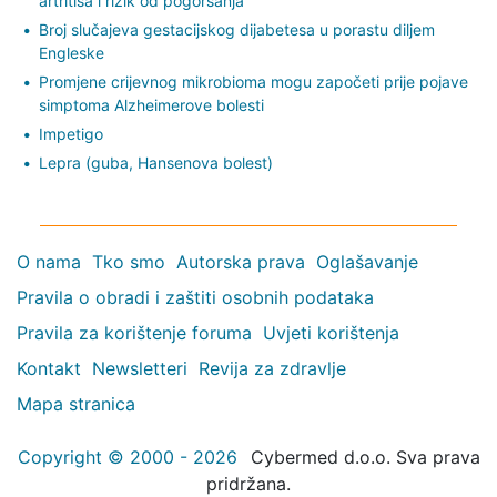
artritisa i rizik od pogoršanja
Broj slučajeva gestacijskog dijabetesa u porastu diljem
Engleske
Promjene crijevnog mikrobioma mogu započeti prije pojave
simptoma Alzheimerove bolesti
Impetigo
Lepra (guba, Hansenova bolest)
O nama
Tko smo
Autorska prava
Oglašavanje
Pravila o obradi i zaštiti osobnih podataka
Pravila za korištenje foruma
Uvjeti korištenja
Kontakt
Newsletteri
Revija za zdravlje
Mapa stranica
Copyright © 2000 - 2026
Cybermed d.o.o. Sva prava
pridržana.