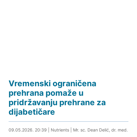
Vremenski ograničena
prehrana pomaže u
pridržavanju prehrane za
dijabetičare
09.05.2026. 20:55
09.05.2026. 20:39
|
Nutrients
|
Mr. sc. Dean Delić, dr. med.