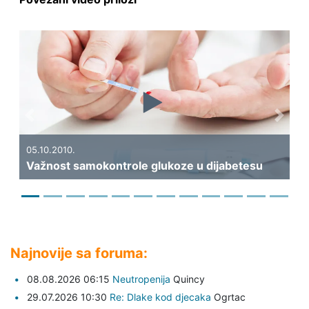
Previous
Next
19.09.2010.
Kakva bi trebala biti prehrana oboljelih od
jabetesu
dijabetesa?
Najnovije sa foruma:
08.08.2026 06:15
Neutropenija
Quincy
29.07.2026 10:30
Re: Dlake kod djecaka
Ogrtac