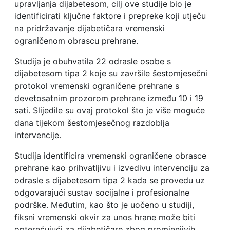
upravljanja dijabetesom, cilj ove studije bio je
identificirati ključne faktore i prepreke koji utječu
na pridržavanje dijabetičara vremenski
ograničenom obrascu prehrane.
Studija je obuhvatila 22 odrasle osobe s
dijabetesom tipa 2 koje su završile šestomjesečni
protokol vremenski ograničene prehrane s
devetosatnim prozorom prehrane između 10 i 19
sati. Slijedile su ovaj protokol što je više moguće
dana tijekom šestomjesečnog razdoblja
intervencije.
Studija identificira vremenski ograničene obrasce
prehrane kao prihvatljivu i izvedivu intervenciju za
odrasle s dijabetesom tipa 2 kada se provedu uz
odgovarajući sustav socijalne i profesionalne
podrške. Međutim, kao što je uočeno u studiji,
fiksni vremenski okvir za unos hrane može biti
opterećujući za dijabetičare zbog promjenjivih