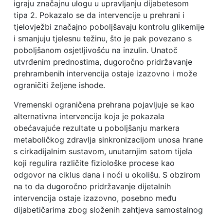
igraju značajnu ulogu u upravljanju dijabetesom
tipa 2. Pokazalo se da intervencije u prehrani i
tjelovježbi značajno poboljšavaju kontrolu glikemije
i smanjuju tjelesnu težinu, što je pak povezano s
poboljšanom osjetljivošću na inzulin. Unatoč
utvrđenim prednostima, dugoročno pridržavanje
prehrambenih intervencija ostaje izazovno i može
ograničiti željene ishode.
Vremenski ograničena prehrana pojavljuje se kao
alternativna intervencija koja je pokazala
obećavajuće rezultate u poboljšanju markera
metaboličkog zdravlja sinkronizacijom unosa hrane
s cirkadijalnim sustavom, unutarnjim satom tijela
koji regulira različite fiziološke procese kao
odgovor na ciklus dana i noći u okolišu. S obzirom
na to da dugoročno pridržavanje dijetalnih
intervencija ostaje izazovno, posebno među
dijabetičarima zbog složenih zahtjeva samostalnog