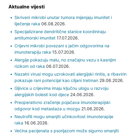
Aktualne vijesti
Skriveni mikrobi unutar tumora mijenjaju imunitet i
liječenje raka
06.08.2026.
Specijalizirane dendritične stanice koordiniraju
antitumorski imunitet
17.07.2026.
Crijevni mikrobi povezani s jačim odgovorima na
imunoterapiju raka
15.07.2026.
Alergije pokazuju malu, no značajnu vezu s kasnijim
rizikom od raka
06.07.2026.
Nazalni virusi mogu uzrokovati alergijski rinitis, a ribavirin
pokazuje rani potencijal kao ciljani tretman
29.06.2026.
Gljivice u crijevima imaju ključnu ulogu u razvoju
alergijskih bolesti kod djece
24.06.2026.
Preoperativno zračenje pojačava imunoterapijski
odgovor kod metastaza u mozgu
21.06.2026.
Neutrofili mogu smanjiti učinkovitost imunoterapije
raka
16.06.2026.
Većina pacijenata s psorijazom može sigurno smanjiti