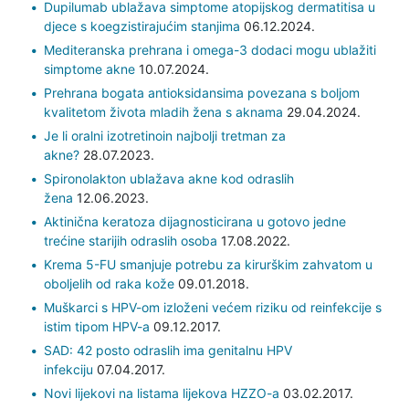
Dupilumab ublažava simptome atopijskog dermatitisa u
djece s koegzistirajućim stanjima
06.12.2024.
Mediteranska prehrana i omega-3 dodaci mogu ublažiti
simptome akne
10.07.2024.
Prehrana bogata antioksidansima povezana s boljom
kvalitetom života mladih žena s aknama
29.04.2024.
Je li oralni izotretinoin najbolji tretman za
akne?
28.07.2023.
Spironolakton ublažava akne kod odraslih
žena
12.06.2023.
Aktinična keratoza dijagnosticirana u gotovo jedne
trećine starijih odraslih osoba
17.08.2022.
Krema 5-FU smanjuje potrebu za kirurškim zahvatom u
oboljelih od raka kože
09.01.2018.
Muškarci s HPV-om izloženi većem riziku od reinfekcije s
istim tipom HPV-a
09.12.2017.
SAD: 42 posto odraslih ima genitalnu HPV
infekciju
07.04.2017.
Novi lijekovi na listama lijekova HZZO-a
03.02.2017.