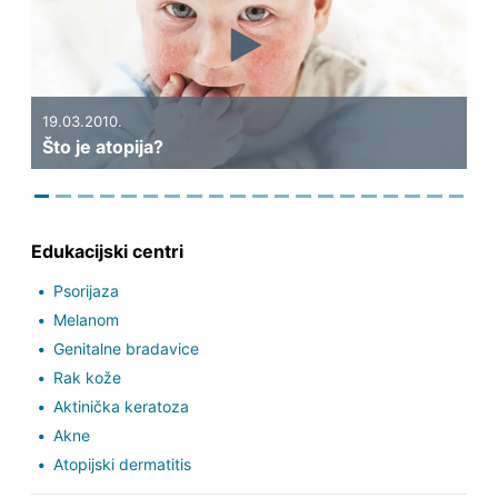
Previous
Next
10.03.2010.
Što su alergije, kako nastaju i 
najčešće?
Edukacijski centri
Psorijaza
Melanom
Genitalne bradavice
Rak kože
Aktinička keratoza
Akne
Atopijski dermatitis