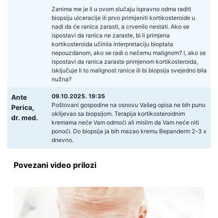
Zanima me je li u ovom slučaju ispravno odma raditi
biopsiju ulceracije ili prvo primijeniti kortikosteroide u
nadi da će ranica zarasti, a crvenilo nestati. Ako se
ispostavi da ranica ne zaraste, bi li primjena
kortikosteroida učinila interpretaciju bioptata
nepouzdanom, ako se radi o nečemu malignom? I, ako se
ispostavi da ranica zaraste primjenom kortikosteroida,
isključuje li to malignost ranice ili bi biopsija svejedno bila
nužna?
09.10.2025. 19:35
Ante
Poštovani gospodine na osnovu Vašeg opisa ne bih puno
Perica,
oklijevao sa biopsijom. Terapija kortikosteroidnim
dr. med.
kremama neće Vam odmoći ali mislim da Vam neće niti
ponoći. Do biopsija ja bih mazao kremu Bepanderm 2-3 x
dnevno.
Povezani video prilozi