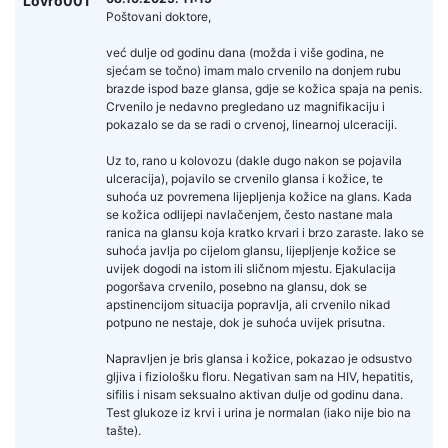
Lovro001
Poštovani doktore,
već dulje od godinu dana (možda i više godina, ne
sjećam se točno) imam malo crvenilo na donjem rubu
brazde ispod baze glansa, gdje se kožica spaja na penis.
Crvenilo je nedavno pregledano uz magnifikaciju i
pokazalo se da se radi o crvenoj, linearnoj ulceraciji.
Uz to, rano u kolovozu (dakle dugo nakon se pojavila
ulceracija), pojavilo se crvenilo glansa i kožice, te
suhoća uz povremena lijepljenja kožice na glans. Kada
se kožica odlijepi navlačenjem, često nastane mala
ranica na glansu koja kratko krvari i brzo zaraste. Iako se
suhoća javlja po cijelom glansu, lijepljenje kožice se
uvijek dogodi na istom ili sličnom mjestu. Ejakulacija
pogoršava crvenilo, posebno na glansu, dok se
apstinencijom situacija popravlja, ali crvenilo nikad
potpuno ne nestaje, dok je suhoća uvijek prisutna.
Napravljen je bris glansa i kožice, pokazao je odsustvo
gljiva i fiziološku floru. Negativan sam na HIV, hepatitis,
sifilis i nisam seksualno aktivan dulje od godinu dana.
Test glukoze iz krvi i urina je normalan (iako nije bio na
tašte).