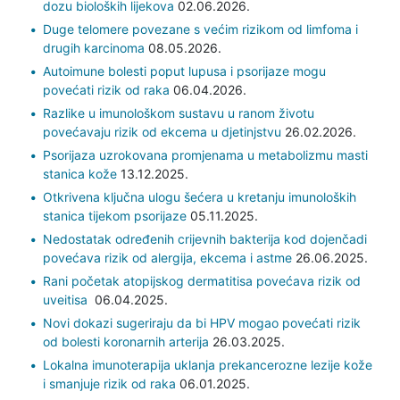
dozu bioloških lijekova
02.06.2026.
Duge telomere povezane s većim rizikom od limfoma i
drugih karcinoma
08.05.2026.
Autoimune bolesti poput lupusa i psorijaze mogu
povećati rizik od raka
06.04.2026.
Razlike u imunološkom sustavu u ranom životu
povećavaju rizik od ekcema u djetinjstvu
26.02.2026.
Psorijaza uzrokovana promjenama u metabolizmu masti
stanica kože
13.12.2025.
Otkrivena ključna ulogu šećera u kretanju imunoloških
stanica tijekom psorijaze
05.11.2025.
Nedostatak određenih crijevnih bakterija kod dojenčadi
povećava rizik od alergija, ekcema i astme
26.06.2025.
Rani početak atopijskog dermatitisa povećava rizik od
uveitisa
06.04.2025.
Novi dokazi sugeriraju da bi HPV mogao povećati rizik
od bolesti koronarnih arterija
26.03.2025.
Lokalna imunoterapija uklanja prekancerozne lezije kože
i smanjuje rizik od raka
06.01.2025.