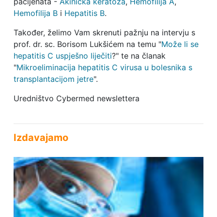
pacijenata -
Akinička keratoza
,
Hemofilija A
,
Hemofilija B
i
Hepatitis B
.
Također, želimo Vam skrenuti pažnju na intervju s
prof. dr. sc. Borisom Lukšićem na temu "
Može li se
hepatitis C uspješno liječiti
?" te na članak
"
Mikroeliminacija hepatitis C virusa u bolesnika s
transplantacijom jetre
".
Uredništvo Cybermed newslettera
Izdavajamo