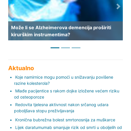
Previous
Next
Može li se Alzheimerova demencija proširiti
kirurškim instrumentima?
Aktualno
Koje namirnice mogu pomoći u snižavanju povišene
razine kolesterola?
Mlađe pacijentice s rakom dojke izložene većem riziku
od osteoporoze
Redovita tjelesna aktivnost nakon srčanog udara
poboljšava stopu preživljavanja
Kronična bubrežna bolest smrtonosnija za muškarce
Lijek daratumumab smanjuje rizik od smrti u oboljelih od