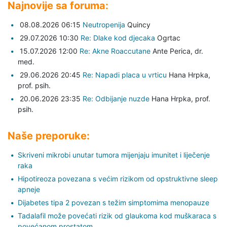
Najnovije sa foruma:
08.08.2026 06:15
Neutropenija
Quincy
29.07.2026 10:30
Re: Dlake kod djecaka
Ogrtac
15.07.2026 12:00
Re: Akne Roaccutane
Ante Perica,
dr.
med.
29.06.2026 20:45
Re: Napadi placa u vrticu
Hana Hrpka,
prof. psih.
20.06.2026 23:35
Re: Odbijanje nuzde
Hana Hrpka,
prof.
psih.
Naše preporuke:
Skriveni mikrobi unutar tumora mijenjaju imunitet i liječenje
raka
Hipotireoza povezana s većim rizikom od opstruktivne sleep
apneje
Dijabetes tipa 2 povezan s težim simptomima menopauze
Tadalafil može povećati rizik od glaukoma kod muškaraca s
povećanom prostatom