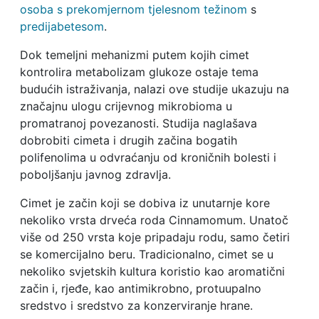
osoba s prekomjernom tjelesnom težinom
s
predijabetesom
.
Dok temeljni mehanizmi putem kojih cimet
kontrolira metabolizam glukoze ostaje tema
budućih istraživanja, nalazi ove studije ukazuju na
značajnu ulogu crijevnog mikrobioma u
promatranoj povezanosti. Studija naglašava
dobrobiti cimeta i drugih začina bogatih
polifenolima u odvraćanju od kroničnih bolesti i
poboljšanju javnog zdravlja.
Cimet je začin koji se dobiva iz unutarnje kore
nekoliko vrsta drveća roda Cinnamomum. Unatoč
više od 250 vrsta koje pripadaju rodu, samo četiri
se komercijalno beru. Tradicionalno, cimet se u
nekoliko svjetskih kultura koristio kao aromatični
začin i, rjeđe, kao antimikrobno, protuupalno
sredstvo i sredstvo za konzerviranje hrane.