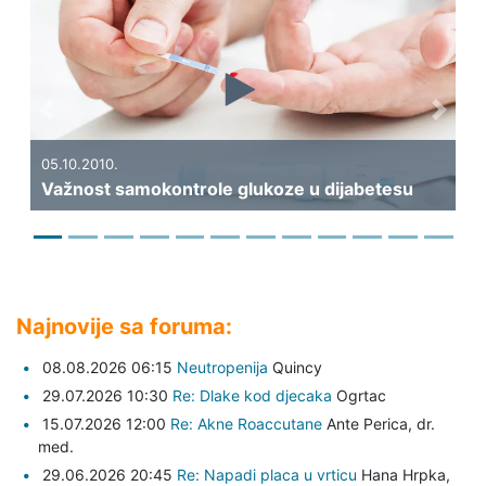
Previous
Next
19.
Ka
05.10.2010.
Važnost samokontrole glukoze u dijabetesu
di
Najnovije sa foruma:
08.08.2026 06:15
Neutropenija
Quincy
29.07.2026 10:30
Re: Dlake kod djecaka
Ogrtac
15.07.2026 12:00
Re: Akne Roaccutane
Ante Perica,
dr.
med.
29.06.2026 20:45
Re: Napadi placa u vrticu
Hana Hrpka,