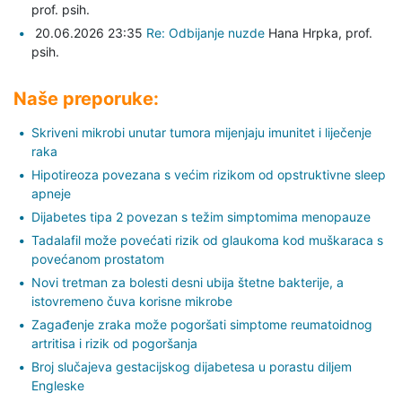
prof. psih.
20.06.2026 23:35
Re: Odbijanje nuzde
Hana Hrpka,
prof.
psih.
Naše preporuke:
Skriveni mikrobi unutar tumora mijenjaju imunitet i liječenje
raka
Hipotireoza povezana s većim rizikom od opstruktivne sleep
apneje
Dijabetes tipa 2 povezan s težim simptomima menopauze
Tadalafil može povećati rizik od glaukoma kod muškaraca s
povećanom prostatom
Novi tretman za bolesti desni ubija štetne bakterije, a
istovremeno čuva korisne mikrobe
Zagađenje zraka može pogoršati simptome reumatoidnog
artritisa i rizik od pogoršanja
Broj slučajeva gestacijskog dijabetesa u porastu diljem
Engleske