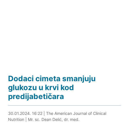
Dodaci cimeta smanjuju
glukozu u krvi kod
predijabetičara
30.01.2024. 16:40
30.01.2024. 16:22
|
The American Journal of Clinical
Nutrition
|
Mr. sc. Dean Delić, dr. med.