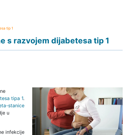
sa tip 1
e s razvojem dijabetesa tip 1
čne
tesa tipa 1
.
eta-stanice
dje u
e infekcije