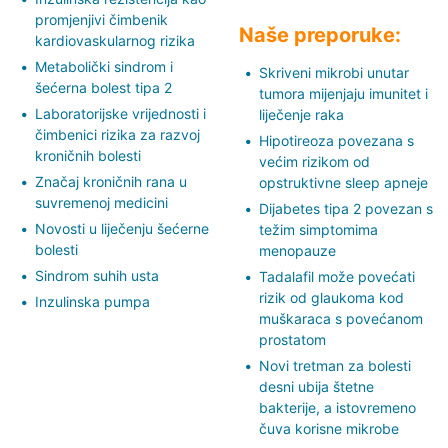
promjenjivi čimbenik
Naše preporuke:
kardiovaskularnog rizika
Metabolički sindrom i
Skriveni mikrobi unutar
šećerna bolest tipa 2
tumora mijenjaju imunitet i
Laboratorijske vrijednosti i
liječenje raka
čimbenici rizika za razvoj
Hipotireoza povezana s
kroničnih bolesti
većim rizikom od
Značaj kroničnih rana u
opstruktivne sleep apneje
suvremenoj medicini
Dijabetes tipa 2 povezan s
Novosti u liječenju šećerne
težim simptomima
bolesti
menopauze
Sindrom suhih usta
Tadalafil može povećati
rizik od glaukoma kod
Inzulinska pumpa
muškaraca s povećanom
prostatom
Novi tretman za bolesti
desni ubija štetne
bakterije, a istovremeno
čuva korisne mikrobe