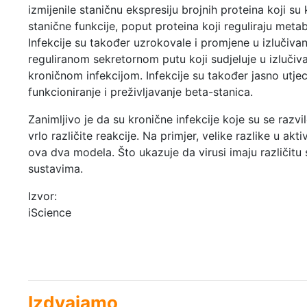
izmijenile staničnu ekspresiju brojnih proteina koji su 
stanične funkcije, poput proteina koji reguliraju meta
Infekcije su također uzrokovale i promjene u izlučivan
reguliranom sekretornom putu koji sudjeluje u izlučiv
kroničnom infekcijom. Infekcije su također jasno utjeca
funkcioniranje i preživljavanje beta-stanica.
Zanimljivo je da su kronične infekcije koje su se razv
vrlo različite reakcije. Na primjer, velike razlike u a
ova dva modela. Što ukazuje da virusi imaju različi
sustavima.
Izvor:
iScience
Izdvajamo