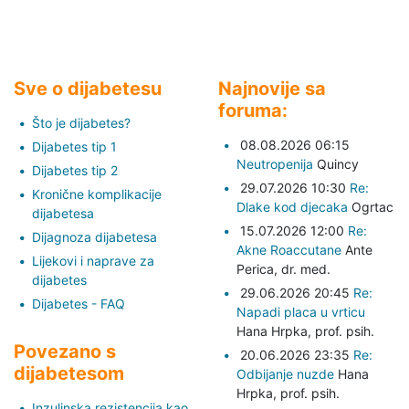
Sve o dijabetesu
Najnovije sa
foruma:
Što je dijabetes?
08.08.2026 06:15
Dijabetes tip 1
Neutropenija
Quincy
Dijabetes tip 2
29.07.2026 10:30
Re:
Kronične komplikacije
Dlake kod djecaka
Ogrtac
dijabetesa
15.07.2026 12:00
Re:
Dijagnoza dijabetesa
Akne Roaccutane
Ante
Lijekovi i naprave za
Perica,
dr. med.
dijabetes
29.06.2026 20:45
Re:
Dijabetes - FAQ
Napadi placa u vrticu
Hana Hrpka,
prof. psih.
Povezano s
20.06.2026 23:35
Re:
dijabetesom
Odbijanje nuzde
Hana
Hrpka,
prof. psih.
Inzulinska rezistencija kao