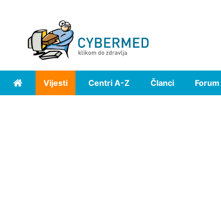
Vijesti
Centri A-Z
Članci
Forum
Home