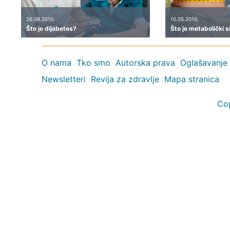
26.08.2010.
10.05.2010.
Što je dijabetes?
Što je metabolički 
O nama
Tko smo
Autorska prava
Oglašavanje
Newsletteri
Revija za zdravlje
Mapa stranica
Co