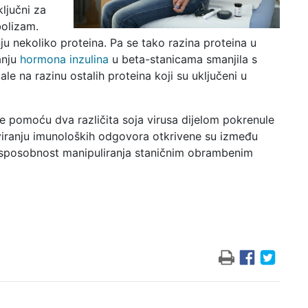
ključni za
bolizam.
ju nekoliko proteina. Pa se tako razina proteina u
anju
hormona inzulina
u beta-stanicama smanjila s
le na razinu ostalih proteina koji su uključeni u
ile pomoću dva različita soja virusa dijelom pokrenule
ktiviranju imunoloških odgovora otkrivene su između
tu sposobnost manipuliranja staničnim obrambenim