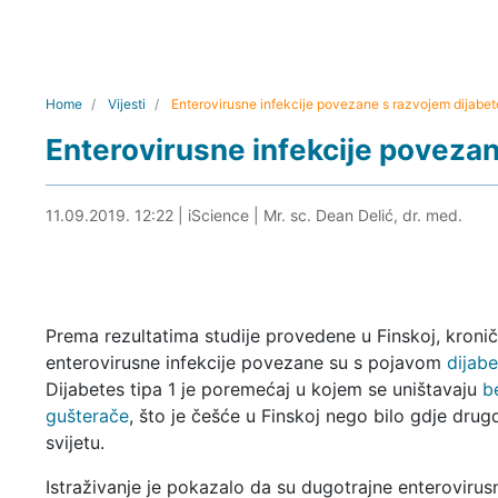
Home
Vijesti
Enterovirusne infekcije povezane s razvojem dijabete
Enterovirusne infekcije povezan
11.09.2019. 12:40
11.09.2019. 12:22
|
iScience
|
Mr. sc. Dean Delić, dr. med.
Prema rezultatima studije provedene u Finskoj, kroni
enterovirusne infekcije povezane su s pojavom
dijabe
Dijabetes tipa 1 je poremećaj u kojem se uništavaju
b
gušterače
, što je češće u Finskoj nego bilo gdje drug
svijetu.
Istraživanje je pokazalo da su dugotrajne enterovirusn