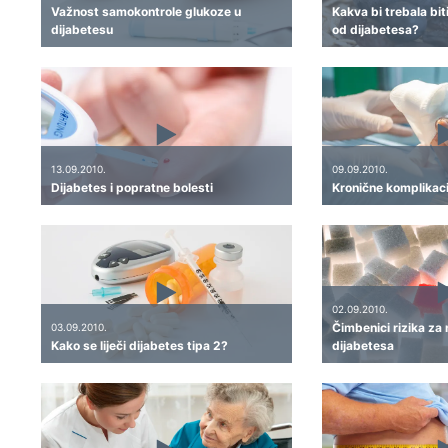
Važnost samokontrole glukoze u
Kakva bi trebala bit
dijabetesu
od dijabetesa?
13.09.2010.
09.09.2010.
Dijabetes i popratne bolesti
Kronične komplikaci
02.09.2010.
Čimbenici rizika za
03.09.2010.
Kako se liječi dijabetes tipa 2?
dijabetesa