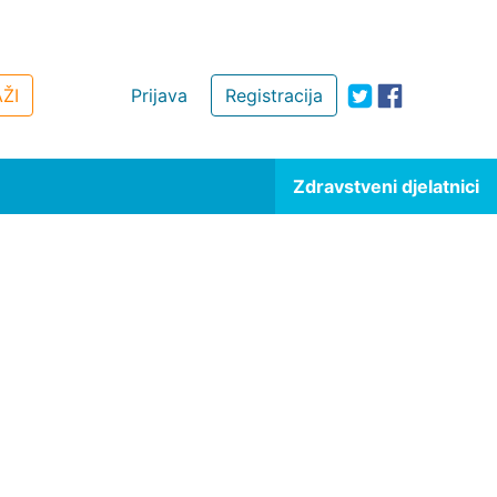
ŽI
Prijava
Registracija
Zdravstveni djelatnici